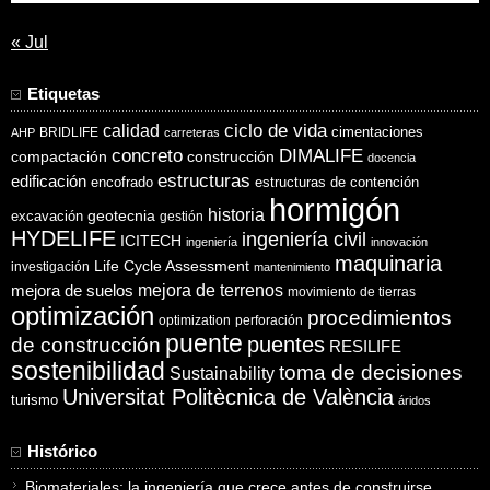
« Jul
Etiquetas
ciclo de vida
calidad
cimentaciones
BRIDLIFE
AHP
carreteras
concreto
DIMALIFE
compactación
construcción
docencia
estructuras
edificación
encofrado
estructuras de contención
hormigón
historia
excavación
geotecnia
gestión
HYDELIFE
ingeniería civil
ICITECH
ingeniería
innovación
maquinaria
Life Cycle Assessment
investigación
mantenimiento
mejora de suelos
mejora de terrenos
movimiento de tierras
optimización
procedimientos
optimization
perforación
puente
puentes
de construcción
RESILIFE
sostenibilidad
toma de decisiones
Sustainability
Universitat Politècnica de València
turismo
áridos
Histórico
Biomateriales: la ingeniería que crece antes de construirse