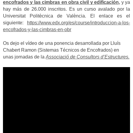
encofrados y las cimbras en obra civil y edificación,
y ya
hay más de 26.000 inscritos.
Es un curso avalado por la
Universitat Politècnica de València. El enlace es el
siguiente:
https://www.edx.org/es/course/introduccion-a-los-
encofrados-y-las-cimbras-en-obr
Os dejo el vídeo de una ponencia desarrollada por Lluís
Chabert Ramon (Sistemas Técnicos de Encofrados) en
unas jornadas de la
Associació de Consultors d’Estructures.