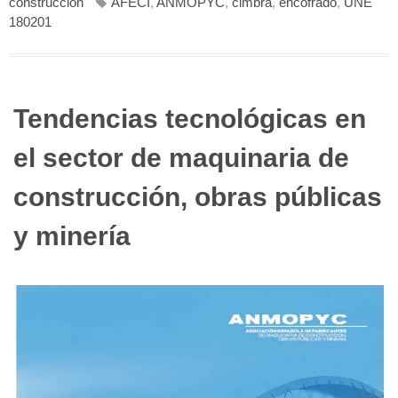
construcción
AFECI
,
ANMOPYC
,
cimbra
,
encofrado
,
UNE
180201
Tendencias tecnológicas en
el sector de maquinaria de
construcción, obras públicas
y minería