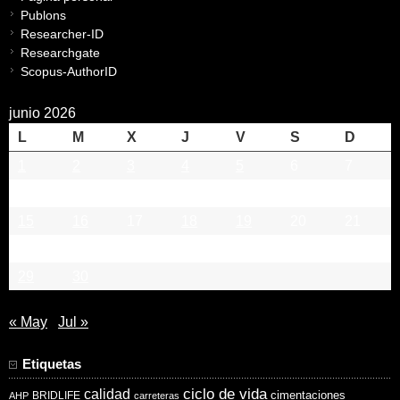
Publons
Researcher-ID
Researchgate
Scopus-AuthorID
junio 2026
L
M
X
J
V
S
D
1
2
3
4
5
6
7
8
9
10
11
12
13
14
15
16
17
18
19
20
21
22
23
24
25
26
27
28
29
30
« May
Jul »
Etiquetas
ciclo de vida
calidad
cimentaciones
BRIDLIFE
AHP
carreteras