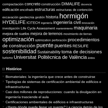
concreto
DIMALIFE
compactación
construcción
docencia
estructuras
edificación
encofrado
estructuras de contención
hormigón
historia
excavación
geotecnia
gestión
HYDELIFE
ingeniería civil
ICITECH
ingeniería
innovación
maquinaria
Life Cycle Assessment
investigación
mantenimiento
mejora de suelos
mejora de terrenos
movimiento de tierras
optimización
procedimientos
optimization
perforación
puente
puentes
de construcción
RESILIFE
sostenibilidad
toma de decisiones
Sustainability
Universitat Politècnica de València
turismo
áridos
Histórico
Biomateriales: la ingeniería que crece antes de construirse
Tipologías de sistemas de certificación ambiental de edificios e
infraestructuras
Casi dos millones de reproducciones: cuando la divulgación en
ingeniería trasciende el aula
Certificaciones ambientales de edificios e infraestructuras
¿Hasta dónde puede llegar un puente? La ciencia detrás de los