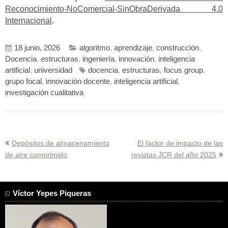
Reconocimiento-NoComercial-SinObraDerivada 4.0
Internacional
.
18 junio, 2026
algoritmo
,
aprendizaje
,
construcción
,
Docencia
,
estructuras
,
ingeniería
,
innovación
,
inteligencia
artificial
,
universidad
docencia
,
estructuras
,
focus group
,
grupo focal
,
innovación docente
,
inteligencia artificial
,
investigación cualitativa
Navegación
Depósitos de almacenamiento
El factor de impacto de las
de aire comprimido
revistas JCR del año 2025
de
entradas
Víctor Yepes Piqueras