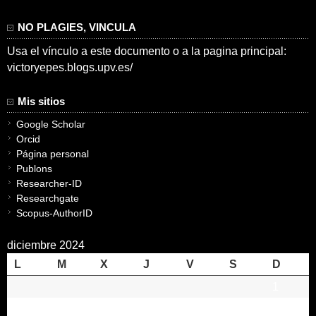
NO PLAGIES, VINCULA
Usa el vínculo a este documento o a la pagina principal:
victoryepes.blogs.upv.es/
Mis sitios
Google Scholar
Orcid
Página personal
Publons
Researcher-ID
Researchgate
Scopus-AuthorID
diciembre 2024
L
M
X
J
V
S
D
1
2
3
4
5
6
7
8