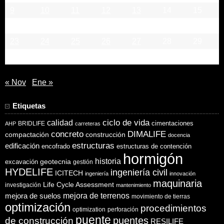
9
10
11
12
13
14
15
16
17
18
19
20
21
22
23
24
25
26
27
28
29
30
31
« Nov
Ene »
Etiquetas
ciclo de vida
calidad
cimentaciones
BRIDLIFE
AHP
carreteras
concreto
DIMALIFE
compactación
construcción
docencia
estructuras
edificación
encofrado
estructuras de contención
hormigón
historia
excavación
geotecnia
gestión
HYDELIFE
ingeniería civil
ICITECH
ingeniería
innovación
maquinaria
Life Cycle Assessment
investigación
mantenimiento
mejora de suelos
mejora de terrenos
movimiento de tierras
optimización
procedimientos
optimization
perforación
puente
puentes
de construcción
RESILIFE