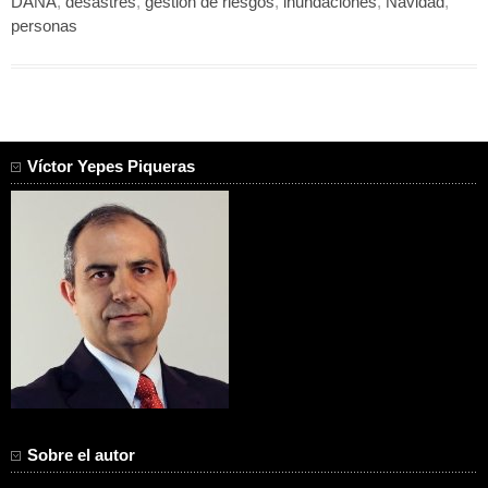
DANA
,
desastres
,
gestión de riesgos
,
inundaciones
,
Navidad
,
personas
Víctor Yepes Piqueras
Sobre el autor