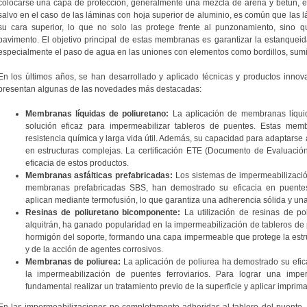
colocarse una capa de protección, generalmente una mezcla de arena y betún, en
salvo en el caso de las láminas con hoja superior de aluminio, es común que las l
su cara superior, lo que no solo las protege frente al punzonamiento, sino 
pavimento. El objetivo principal de estas membranas es garantizar la estanqueida
especialmente el paso de agua en las uniones con elementos como bordillos, sumide
En los últimos años, se han desarrollado y aplicado técnicas y productos innov
presentan algunas de las novedades más destacadas:
Membranas líquidas de poliuretano:
La aplicación de membranas líqui
solución eficaz para impermeabilizar tableros de puentes. Estas memb
resistencia química y larga vida útil. Además, su capacidad para adaptarse a
en estructuras complejas. La certificación ETE (Documento de Evaluación
eficacia de estos productos.
Membranas asfálticas prefabricadas:
Los sistemas de impermeabilización
membranas prefabricadas SBS, han demostrado su eficacia en puentes
aplican mediante termofusión, lo que garantiza una adherencia sólida y una 
Resinas de poliuretano bicomponente:
La utilización de resinas de po
alquitrán, ha ganado popularidad en la impermeabilización de tableros de 
hormigón del soporte, formando una capa impermeable que protege la estr
y de la acción de agentes corrosivos.
Membranas de poliurea:
La aplicación de poliurea ha demostrado su eficac
la impermeabilización de puentes ferroviarios. Para lograr una impe
fundamental realizar un tratamiento previo de la superficie y aplicar impri
En las impermeabilizaciones no completamente adheridas al tablero del puente, e