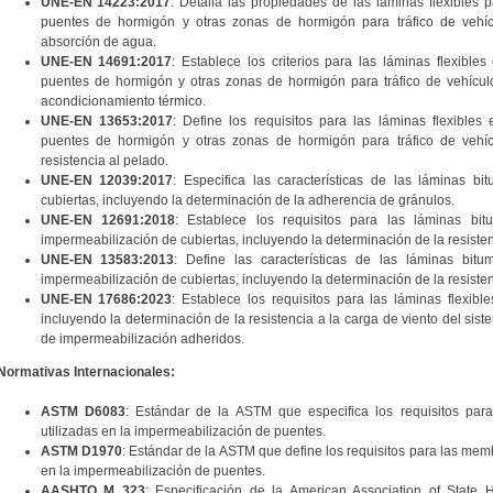
UNE-EN 14223:2017
: Detalla las propiedades de las láminas flexibles 
puentes de hormigón y otras zonas de hormigón para tráfico de vehíc
absorción de agua.
UNE-EN 14691:2017
: Establece los criterios para las láminas flexible
puentes de hormigón y otras zonas de hormigón para tráfico de vehícul
acondicionamiento térmico.
UNE-EN 13653:2017
: Define los requisitos para las láminas flexibles
puentes de hormigón y otras zonas de hormigón para tráfico de vehíc
resistencia al pelado.
UNE-EN 12039:2017
: Especifica las características de las láminas b
cubiertas, incluyendo la determinación de la adherencia de gránulos.
UNE-EN 12691:2018
: Establece los requisitos para las láminas bi
impermeabilización de cubiertas, incluyendo la determinación de la resisten
UNE-EN 13583:2013
: Define las características de las láminas bit
impermeabilización de cubiertas, incluyendo la determinación de la resisten
UNE-EN 17686:2023
: Establece los requisitos para las láminas flexibl
incluyendo la determinación de la resistencia a la carga de viento del sis
de impermeabilización adheridos.
Normativas Internacionales:
ASTM D6083
: Estándar de la ASTM que especifica los requisitos par
utilizadas en la impermeabilización de puentes.
ASTM D1970
: Estándar de la ASTM que define los requisitos para las mem
en la impermeabilización de puentes.
AASHTO M 323
: Especificación de la American Association of State 