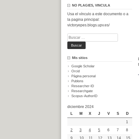
NO PLAGIES, VINCULA
Usa el vínculo a este documento o a
la pagina principal:
victoryepes.blogs.upv.es/
Buscar:
Mis sitios
Google Scholar
Orcid
Página personal
Publons
Researcher-ID
Researchgate
Scopus-AuthorID
diciembre 2024
L
M
X
J
V
S
D
1
2
3
4
5
6
7
8
9
10
11
12
13
14
15