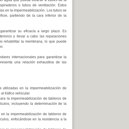
piraderos o tubos de ventilación. Estos
las en la impermeabilización. Los tubos se
cie, partiendo de la cara inferior de la
arantizar su eficacia a largo plazo. Es
erioros y llevar a cabo las reparaciones
rio rehabilitar la membrana, lo que puede
ón.
dares internacionales para garantizar la
presenta una relación exhaustiva de las
es utilizadas en la impermeabilización de
l tráfico vehicular.
 para la impermeabilización de tableros de
ículos, incluyendo la determinación de la
es en la impermeabilización de tableros de
culos, enfocándose en la resistencia a la