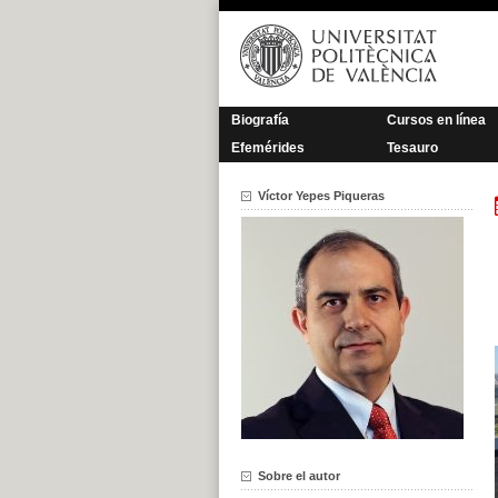
Saltar
al
contenido
Biografía
Cursos en línea
Efemérides
Tesauro
Víctor Yepes Piqueras
Sobre el autor