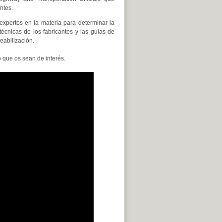
ntes.
expertos en la materia para determinar la
cnicas de los fabricantes y las guías de
eabilización.
 que os sean de interés.