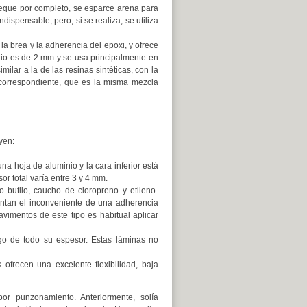
seque por completo, se esparce arena para
ispensable, pero, si se realiza, se utiliza
 la brea y la adherencia del epoxi, y ofrece
io es de 2 mm y se usa principalmente en
milar a la de las resinas sintéticas, con la
n correspondiente, que es la misma mezcla
yen:
na hoja de aluminio y la cara inferior está
or total varía entre 3 y 4 mm.
butilo, caucho de cloropreno y etileno-
entan el inconveniente de una adherencia
pavimentos de este tipo es habitual aplicar
rgo de todo su espesor. Estas láminas no
 ofrecen una excelente flexibilidad, baja
or punzonamiento. Anteriormente, solía