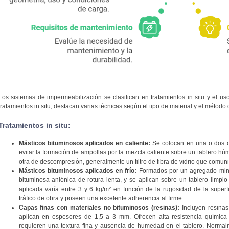
Los sistemas de impermeabilización se clasifican en tratamientos in situ y el us
tratamientos in situ, destacan varias técnicas según el tipo de material y el método 
Tratamientos in situ:
Másticos bituminosos aplicados en caliente:
Se colocan en una o dos 
evitar la formación de ampollas por la mezcla caliente sobre un tablero h
otra de descompresión, generalmente un filtro de fibra de vidrio que comuni
Másticos bituminosos aplicados en frío:
Formados por un agregado miner
bituminosa aniónica de rotura lenta, y se aplican sobre un tablero limpio
aplicada varía entre 3 y 6 kg/m² en función de la rugosidad de la superfic
tráfico de obra y poseen una excelente adherencia al firme.
Capas finas con materiales no bituminosos (resinas):
Incluyen resinas 
aplican en espesores de 1,5 a 3 mm. Ofrecen alta resistencia químic
requieren una textura fina y ausencia de humedad en el tablero. Normalm