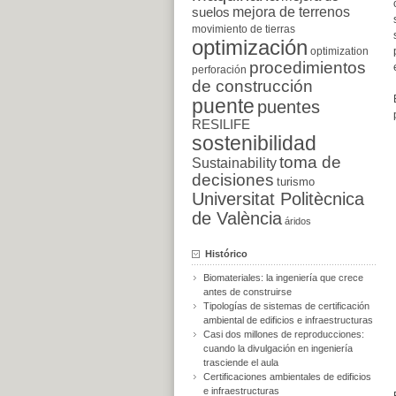
suelos
mejora de terrenos
movimiento de tierras
optimización
optimization
procedimientos
perforación
de construcción
puente
puentes
RESILIFE
sostenibilidad
toma de
Sustainability
decisiones
turismo
Universitat Politècnica
de València
áridos
Histórico
Biomateriales: la ingeniería que crece
antes de construirse
Tipologías de sistemas de certificación
ambiental de edificios e infraestructuras
Casi dos millones de reproducciones:
cuando la divulgación en ingeniería
trasciende el aula
Certificaciones ambientales de edificios
e infraestructuras