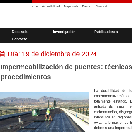
a
·
A
Accesibilidad
Mapa web
Buscar
Directorio
Docencia
Investigación
Publicaciones
Contacto
Día:
19 de diciembre de 2024
Impermeabilización de puentes: técnicas
procedimientos
La durabilidad de l
impermeabilización ad
totalmente estanco. 
entrada de agua has
carbonatación, disgreg
intensifica en region
evitar la formación de
deben a una impermeabi