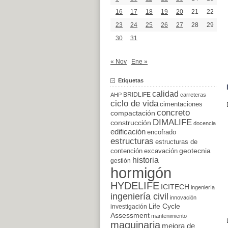
16
17
18
19
20
21
22
23
24
25
26
27
28
29
30
31
« Nov
Ene »
Etiquetas
calidad
BRIDLIFE
AHP
carreteras
ciclo de vida
cimentaciones
concreto
compactación
DIMALIFE
construcción
docencia
edificación
encofrado
estructuras
estructuras de
excavación
geotecnia
contención
historia
gestión
hormigón
HYDELIFE
ICITECH
ingeniería
ingeniería civil
innovación
Life Cycle
investigación
Assessment
mantenimiento
maquinaria
mejora de