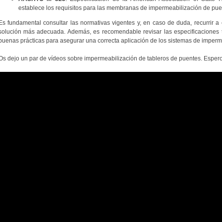
establece los requisitos para las membranas de impermeabilización de pue
Es fundamental consultar las normativas vigentes y, en caso de duda, recurrir a 
solución más adecuada. Además, es recomendable revisar las especificaciones té
buenas prácticas para asegurar una correcta aplicación de los sistemas de imperm
Os dejo un par de vídeos sobre impermeabilización de tableros de puentes. Espero