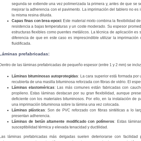
segunda se extiende una vez polimerizada la primera y, antes de que se 
mejorar la adherencia con el pavimento. La imprimación del tablero no es ind
la misma resina diluida.
Capas finas con brea-epoxi:
Este material mixto combina la flexibilidad de
resistencia a bajas temperaturas y un coste moderado. Su espesor promed
estructuras flexibles como puentes metálicos. La técnica de aplicación es si
diferencia de que en este caso es imprescindible utilizar la imprimació
fluidificada.
Láminas prefabricadas:
Dentro de las láminas prefabricadas de pequeño espesor (entre 1 y 2 mm) se inclu
Láminas bituminosas autoprotegidas
: La cara superior está formada por u
recubierta de una masilla bituminosa reforzada con fibras de vidrio. El espes
Láminas elastoméricas
: Las más comunes están fabricadas con caucho 
propileno. Estas láminas destacan por su gran flexibilidad, aunque pres
deficiente con los materiales bituminosos. Por ello, en la instalación de 
una imprimación bituminosa sobre la lámina una vez colocada.
Láminas plásticas
: Son de PVC reforzado con fibras sintéticas a lo la
presentan adherencia.
Láminas de betún altamente modificado con polímeros
: Estas láminas
susceptibilidad térmica y elevada tenacidad y ductilidad.
Las láminas prefabricadas más delgadas suelen deteriorarse con facilidad p