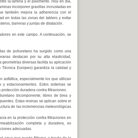
tre la lámina y el pavimento. Hoy en día,
áminas incorporen gravillas incrustadas en
que también mejora la adherencia con el
d en todas las zonas del tablero y evitar
ros, barreras y juntas de dilatación.
adores en este campo. A continuación, se
das de poliuretano ha surgido como una
ranas destacan por su alta elasticidad,
 geometrías diversas facilita su aplicación
 Técnica Europeo) garantiza la calidad y
 asfáltica, especialmente los que utilizan
 y estacionamientos. Estos sistemas se
protección duradera contra filtraciones.
liuretano bicomponente, libres de brea y
puentes. Estas resinas se aplican sobre el
uctura de las inclemencias meteorológicas
ia en la protección contra filtraciones en
rmeabilización completa y duradera, es
maciones adecuadas.
l agua que pueda filtrarse a través de la