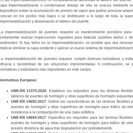
capa impermeabilizante o condensarse debajo de ella se evacúa mediante res
dispositivos evitan la acumulación de presión de vapor que podría provocar ampol
colocan en los puntos más bajos o se distribuyen a lo largo de toda la superfi
impermeabilización y atravesando el tablero del puente.
La impermeabilización de puentes requiere un mantenimiento periódico para g
fundamental realizar inspecciones regulares para detectar posibles daños o det
pertinentes. Si hay fallos en la impermeabilización, es posible que sea necesa
implicar eliminar la capa existente y aplicar un nuevo sistema de impermeabilizaci
La impermeabilización de puentes requiere cumplir diversas normativas y están
eficacia y durabilidad de las soluciones implementadas. A continuación, se 
normativas y estándares más importantes en este campo:
Normativas Europeas:
UNE-EN 13375:2020
: Establece los requisitos para las láminas flexibl
tableros de puentes de hormigón y otras superficies de hormigón expuestas a
UNE-EN 14692:2017
: Define las características de las láminas flexibles
puentes de hormigón y otras superficies de hormigón para tráfico de veh
resistencia a la compactación de una capa asfáltica.
UNE-EN 14694:2017
: Especifica los requisitos para las láminas flexibl
puentes de hormigón y otras superficies de hormigón para tráfico de vehí
presión dinámica de agua tras degradación por pretratamiento.