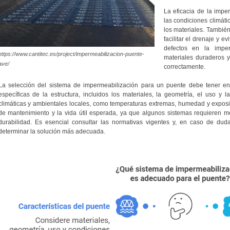
La eficacia de la imp
las condiciones climáti
los materiales. También
facilitar el drenaje y e
defectos en la imper
https://www.cantitec.es/project/impermeabilizacion-puente-
materiales duraderos y
ave/
correctamente.
La selección del sistema de impermeabilización para un puente debe tener en 
específicas de la estructura, incluidos los materiales, la geometría, el uso y 
climáticas y ambientales locales, como temperaturas extremas, humedad y exposici
de mantenimiento y la vida útil esperada, ya que algunos sistemas requieren 
durabilidad. Es esencial consultar las normativas vigentes y, en caso de duda
determinar la solución más adecuada.