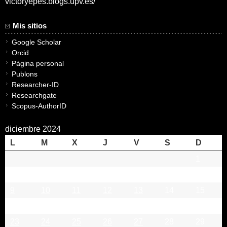
victoryepes.blogs.upv.es/
Mis sitios
Google Scholar
Orcid
Página personal
Publons
Researcher-ID
Researchgate
Scopus-AuthorID
diciembre 2024
L
M
X
J
V
S
D
1
2
3
4
5
6
7
8
9
10
11
12
13
14
15
16
17
18
19
20
21
22
23
24
25
26
27
28
29