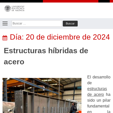
Saltar
al
contenido
Buscar:
Día:
20 de diciembre de 2024
Estructuras híbridas de
acero
El desarrollo
de
estructuras
de acero
ha
sido un pilar
fundamental
en la