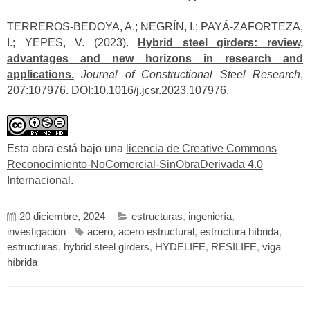
TERREROS-BEDOYA, A.; NEGRÍN, I.; PAYÁ-ZAFORTEZA,
I.; YEPES, V. (2023).
Hybrid steel girders: review,
advantages and new horizons in research and
applications.
Journal of Constructional Steel Research
,
207:107976. DOI:10.1016/j.jcsr.2023.107976.
Esta obra está bajo una
licencia de Creative Commons
Reconocimiento-NoComercial-SinObraDerivada 4.0
Internacional
.
20 diciembre, 2024
estructuras
,
ingeniería
,
investigación
acero
,
acero estructural
,
estructura híbrida
,
estructuras
,
hybrid steel girders
,
HYDELIFE
,
RESILIFE
,
viga
híbrida