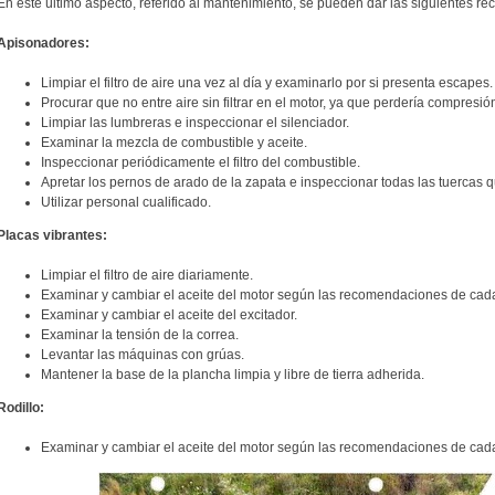
En este último aspecto, referido al mantenimiento, se pueden dar las siguientes 
Apisonadores:
Limpiar el filtro de aire una vez al día y examinarlo por si presenta escapes.
Procurar que no entre aire sin filtrar en el motor, ya que perdería compresión
Limpiar las lumbreras e inspeccionar el silenciador.
Examinar la mezcla de combustible y aceite.
Inspeccionar periódicamente el filtro del combustible.
Apretar los pernos de arado de la zapata e inspeccionar todas las tuercas qu
Utilizar personal cualificado.
Placas vibrantes:
Limpiar el filtro de aire diariamente.
Examinar y cambiar el aceite del motor según las recomendaciones de cad
Examinar y cambiar el aceite del excitador.
Examinar la tensión de la correa.
Levantar las máquinas con grúas.
Mantener la base de la plancha limpia y libre de tierra adherida.
Rodillo:
Examinar y cambiar el aceite del motor según las recomendaciones de cad