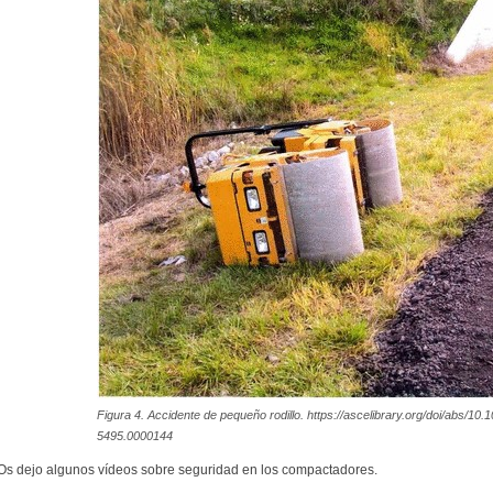
Figura 4. Accidente de pequeño rodillo. https://ascelibrary.org/doi/ab
5495.0000144
Os dejo algunos vídeos sobre seguridad en los compactadores.