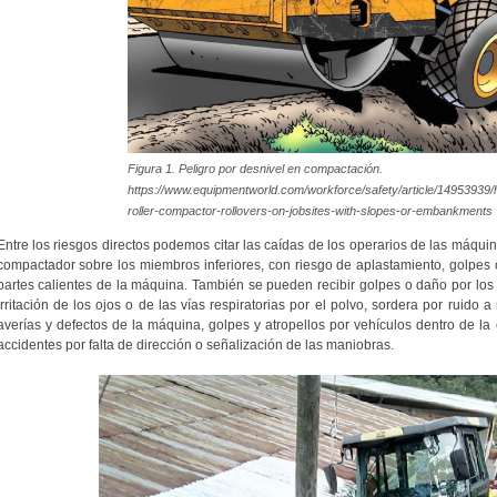
Figura 1. Peligro por desnivel en compactación.
https://www.equipmentworld.com/workforce/safety/article/14953939/
roller-compactor-rollovers-on-jobsites-with-slopes-or-embankments
Entre los riesgos directos podemos citar las caídas de los operarios de las máquin
compactador sobre los miembros inferiores, con riesgo de aplastamiento, golpes 
partes calientes de la máquina. También se pueden recibir golpes o daño por los
irritación de los ojos o de las vías respiratorias por el polvo, sordera por ruido a
averías y defectos de la máquina, golpes y atropellos por vehículos dentro de la 
accidentes por falta de dirección o señalización de las maniobras.