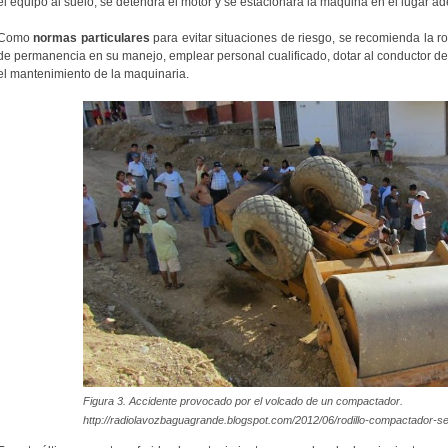
el equipo al suelo, se detendrá el motor y se estacionará la máquina en el lugar a
Como
normas particulares
para evitar situaciones de riesgo, se recomienda la ro
de permanencia en su manejo, emplear personal cualificado, dotar al conductor de
el mantenimiento de la maquinaria.
Figura 3. Accidente provocado por el volcado de un compactador.
http://radiolavozbaguagrande.blogspot.com/2012/06/rodillo-compactador-se