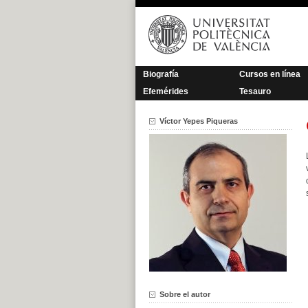
Saltar
al
contenido
Biografía
Cursos en línea
Efemérides
Tesauro
Víctor Yepes Piqueras
Sobre el autor