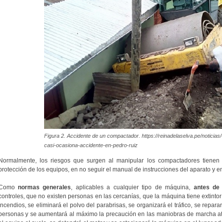
Figura 2. Accidente de un compactador. https://reinadelaselva.pe/noticias
casi-ocasiona-accidente-en-pedro-ruiz
Normalmente, los riesgos que surgen al manipular los compactadores tienen s
protección de los equipos, en no seguir el manual de instrucciones del aparato y en
Como
normas generales
, aplicables a cualquier tipo de máquina,
antes de
controles, que no existen personas en las cercanías, que la máquina tiene extinto
incendios, se eliminará el polvo del parabrisas, se organizará el tráfico, se reparar
personas y se aumentará al máximo la precaución en las maniobras de marcha a