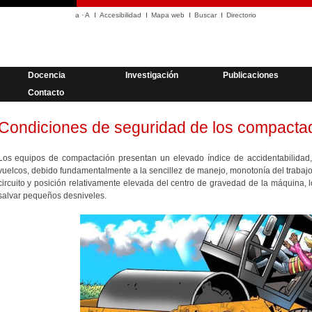
a
·
A
Accesibilidad
Mapa web
Buscar
Directorio
Docencia
Investigación
Publicaciones
Contacto
Condiciones de seguridad de los compacta
Los equipos de compactación presentan un elevado índice de accidentabilidad, m
vuelcos, debido fundamentalmente a la sencillez de manejo, monotonía del trabaj
circuito y posición relativamente elevada del centro de gravedad de la máquina, l
salvar pequeños desniveles.