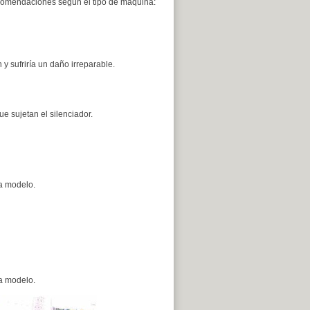
recomendaciones según el tipo de máquina:
 y sufriría un daño irreparable.
e sujetan el silenciador.
a modelo.
a modelo.