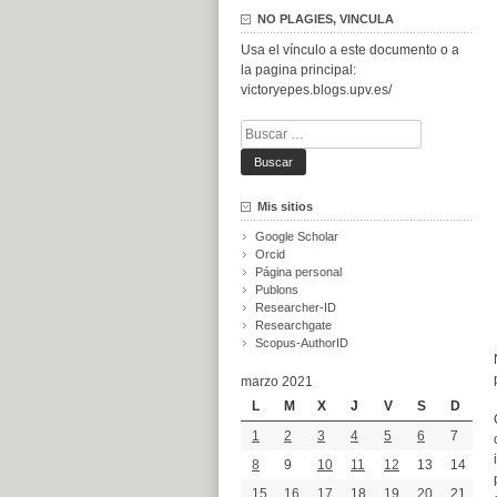
NO PLAGIES, VINCULA
Usa el vínculo a este documento o a
la pagina principal:
victoryepes.blogs.upv.es/
Buscar:
Mis sitios
Google Scholar
Orcid
Página personal
Publons
Researcher-ID
Researchgate
Scopus-AuthorID
marzo 2021
L
M
X
J
V
S
D
1
2
3
4
5
6
7
8
9
10
11
12
13
14
15
16
17
18
19
20
21