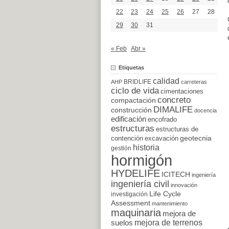
22
23
24
25
26
27
28
29
30
31
« Feb
Abr »
Etiquetas
calidad
BRIDLIFE
AHP
carreteras
ciclo de vida
cimentaciones
concreto
compactación
DIMALIFE
construcción
docencia
edificación
encofrado
estructuras
estructuras de
excavación
geotecnia
contención
historia
gestión
hormigón
HYDELIFE
ICITECH
ingeniería
ingeniería civil
innovación
Life Cycle
investigación
Assessment
mantenimiento
maquinaria
mejora de
suelos
mejora de terrenos