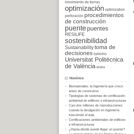
movimiento de tierras
optimización
optimization
procedimientos
perforación
de construcción
puente
puentes
RESILIFE
sostenibilidad
toma de
Sustainability
decisiones
turismo
Universitat Politècnica
de València
áridos
Histórico
Biomateriales: la ingeniería que crece
antes de construirse
Tipologías de sistemas de certificación
ambiental de edificios e infraestructuras
Casi dos millones de reproducciones:
cuando la divulgación en ingeniería
trasciende el aula
Certificaciones ambientales de edificios
e infraestructuras
¿Hasta dónde puede llegar un puente?
La ciencia detrás de los límites de luz y