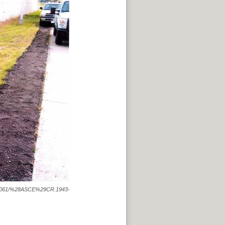
s/10.1061/%28ASCE%29CR.1943-