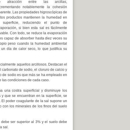
e atracción entre las arcillas,
ncrementando notablemente la cohesión
arente. Las propiedades higroscópicas de
tos productos mantienen la humedad en
a superficie, reduciendo el punto de
aporación, si bien esta sal es fácilmente
vable. Con todo, se reduce la evaporación
es capaz de absorber hasta diez veces su
opio peso cuando la humedad ambiental
n día de calor seco, lo que justifica su
cialmente aquellos arcillosos. Destacan el
el carbonato de sodio, el cloruro de calcio y
ruro de sodio es que más se ha empleado en
de las condiciones de cada caso.
a una costra superficial y disminuye los
 y que se encuentran en la superficie, se
. El poder coagulante de la sal supone un
 con los minerales de los finos del suelo
l debe ser superior al 3% y el suelo debe
a sal.