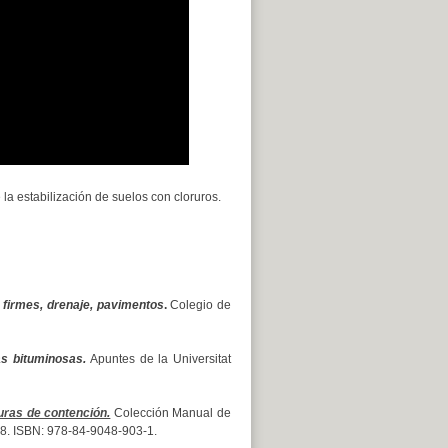
la estabilización de suelos con cloruros.
, firmes, drenaje, pavimentos
.
Colegio de
as bituminosas.
Apuntes de la Universitat
uras de contención.
Colección Manual de
 328. ISBN: 978-84-9048-903-1.