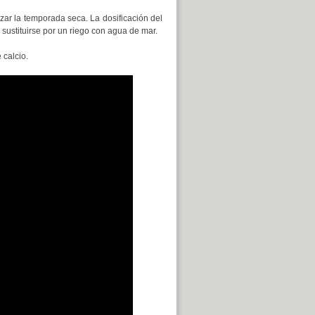
zar la temporada seca. La dosificación del
 sustituirse por un riego con agua de mar.
 calcio.