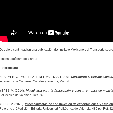
Os dejo a continuación una publicación del Instituto Mexicano del Transporte sobre 
Pincha aquí para descargar
Referencias:
KRAEMER, C.; MORILLA, I.; DEL VAL, M.A. (1999).
Carreteras II. Explanaciones
Ingenieros de Caminos, Canales y Puertos, Madrid.
YEPES, V. (2014).
Maquinaria para la fabricación y puesta en obra de mezcl
Politècnica de València. Ref. 749.
YEPES, V. (2020).
Procedimientos de construcción de cimentaciones y estruct
Referencia, 2ª edición. Editorial Universitat Politècnica de València, 480 pp. Ref.