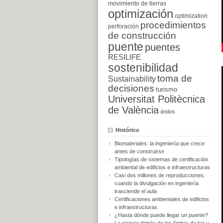
movimiento de tierras
optimización
optimization
procedimientos
perforación
de construcción
puente
puentes
RESILIFE
sostenibilidad
toma de
Sustainability
decisiones
turismo
Universitat Politècnica
de València
áridos
Histórico
Biomateriales: la ingeniería que crece
antes de construirse
Tipologías de sistemas de certificación
ambiental de edificios e infraestructuras
Casi dos millones de reproducciones:
cuando la divulgación en ingeniería
trasciende el aula
Certificaciones ambientales de edificios
e infraestructuras
¿Hasta dónde puede llegar un puente?
La ciencia detrás de los límites de luz y