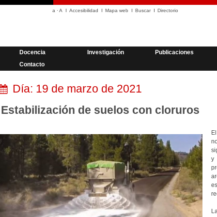
a
·
A
Accesibilidad
Mapa web
Buscar
Directorio
Docencia
Investigación
Publicaciones
Contacto
Día:
19 de marzo de 2021
Estabilización de suelos con cloruros
El
n
si
y 
pr
ar
es
re
La