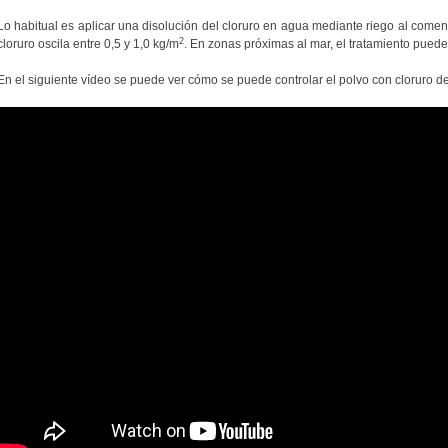
Lo habitual es aplicar una disolución del cloruro en agua mediante riego al comen
2
cloruro oscila entre 0,5 y 1,0 kg/m
. En zonas próximas al mar, el tratamiento puede
En el siguiente vídeo se puede ver cómo se puede controlar el polvo con cloruro de