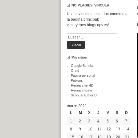
NO PLAGIES, VINCULA
Usa el vínculo a este documento o a
la pagina principal:
victoryepes.blogs.upv.es/
Buscar:
Mis sitios
Google Scholar
Orcid
Página personal
Publons
Researcher-ID
Researchgate
Scopus-AuthorID
marzo 2021
L
M
X
J
V
S
D
1
2
3
4
5
6
7
8
9
10
11
12
13
14
15
16
17
18
19
20
21