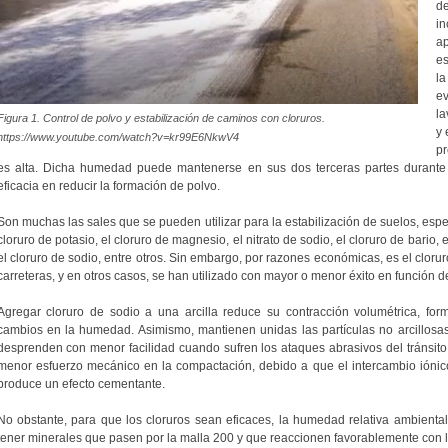
d
i
ap
es
l
ev
la
Figura 1. Control de polvo y estabilización de caminos con cloruros.
y 
https://www.youtube.com/watch?v=kr99E6NkwV4
pr
es alta. Dicha humedad puede mantenerse en sus dos terceras partes durante u
eficacia en reducir la formación de polvo.
Son muchas las sales que se pueden utilizar para la estabilización de suelos, espe
cloruro de potasio, el cloruro de magnesio, el nitrato de sodio, el cloruro de bario, 
el cloruro de sodio, entre otros. Sin embargo, por razones económicas, es el clo
carreteras, y en otros casos, se han utilizado con mayor o menor éxito en función 
Agregar cloruro de sodio a una arcilla reduce su contracción volumétrica, form
cambios en la humedad. Asimismo, mantienen unidas las partículas no arcillosas
desprenden con menor facilidad cuando sufren los ataques abrasivos del tránsito
menor esfuerzo mecánico en la compactación, debido a que el intercambio iónico
produce un efecto cementante.
No obstante, para que los cloruros sean eficaces, la humedad relativa ambienta
tener minerales que pasen por la malla 200 y que reaccionen favorablemente con l