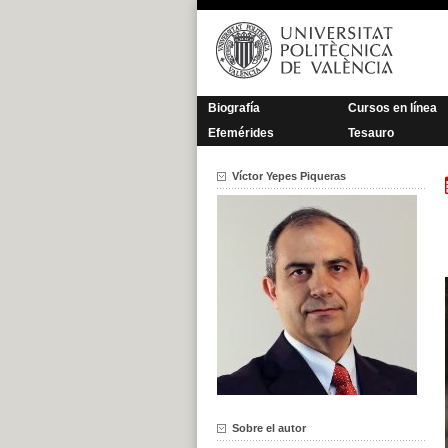
Saltar
al
contenido
Biografía
Cursos en línea
Efemérides
Tesauro
Víctor Yepes Piqueras
Sobre el autor