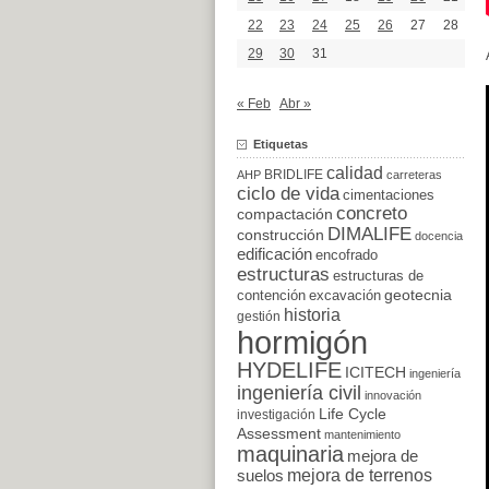
22
23
24
25
26
27
28
29
30
31
« Feb
Abr »
Etiquetas
calidad
BRIDLIFE
AHP
carreteras
ciclo de vida
cimentaciones
concreto
compactación
DIMALIFE
construcción
docencia
edificación
encofrado
estructuras
estructuras de
excavación
geotecnia
contención
historia
gestión
hormigón
HYDELIFE
ICITECH
ingeniería
ingeniería civil
innovación
Life Cycle
investigación
Assessment
mantenimiento
maquinaria
mejora de
suelos
mejora de terrenos