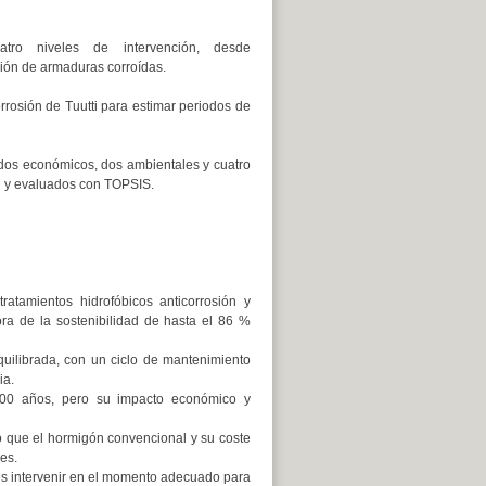
atro niveles de intervención, desde
ción de armaduras corroídas.
orrosión de Tuutti para estimar periodos de
 (dos económicos, dos ambientales y cuatro
 y evaluados con TOPSIS.
ratamientos hidrofóbicos anticorrosión y
ra de la sostenibilidad de hasta el 86 %
quilibrada, con un ciclo de mantenimiento
ia.
 100 años, pero su impacto económico y
 que el hormigón convencional y su coste
es.
es intervenir en el momento adecuado para