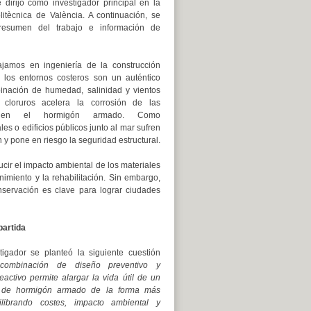
dirijo como investigador principal en la
olitècnica de València. A continuación, se
resumen del trabajo e información de
ajamos en ingeniería de la construcción
los entornos costeros son un auténtico
inación de humedad, salinidad y vientos
cloruros acelera la corrosión de las
 en el hormigón armado. Como
s o edificios públicos junto al mar sufren
 y pone en riesgo la seguridad estructural.
ucir el impacto ambiental de los materiales
imiento y la rehabilitación. Sin embargo,
nservación es clave para lograr ciudades
partida
tigador se planteó la siguiente cuestión
combinación de diseño preventivo y
activo permite alargar la vida útil de un
ro de hormigón armado de la forma más
uilibrando costes, impacto ambiental y