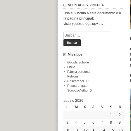
NO PLAGIES, VINCULA
Usa el vínculo a este documento o a
la pagina principal:
victoryepes.blogs.upv.es/
Buscar:
Mis sitios
Google Scholar
Orcid
Página personal
Publons
Researcher-ID
Researchgate
Scopus-AuthorID
agosto 2026
L
M
X
J
V
S
D
1
2
3
4
5
6
7
8
9
10
11
12
13
14
15
16