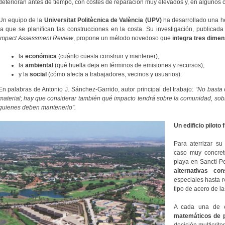
deterioran antes de tiempo, con costes de reparación muy elevados y, en algunos c
Un equipo de la
Universitat Politècnica de València (UPV)
ha desarrollado una h
la que se planifican las construcciones en la costa. Su investigación, publicada
Impact Assessment Review
, propone un método novedoso que
integra tres dimen
la
económica
(cuánto cuesta construir y mantener),
la
ambiental
(qué huella deja en términos de emisiones y recursos),
y la
social
(cómo afecta a trabajadores, vecinos y usuarios).
En palabras de Antonio J. Sánchez-Garrido, autor principal del trabajo:
“No basta 
material; hay que considerar también qué impacto tendrá sobre la comunidad, sobr
quienes deben mantenerlo”.
Un edificio piloto 
Para aterrizar su
caso muy concret
playa en Sancti Pe
alternativas con
especiales hasta r
tipo de acero de l
A cada una de es
matemáticos de p