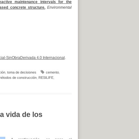
eactive maintenance intervals for the
based concrete structure.
Environmental
al-SinObraDerivada 4.0 Internacional
.
ción
,
toma de decisiones
cemento
,
étodos de construcción
,
RESILIFE
,
a vida de los