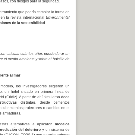
asos, con riesgos para la seguridad.
erramienta que podría cambiar la forma en
 en la revista internacional
Environmental
siones de la sostenibilidad
:
con calcular cuántos años puede durar un
e el medio ambiente y sobre el bolsillo de
frente al mar
 modelo, los investigadores eligieron un
o: un hotel situado en primera línea de
tri (Cádiz). A partir de ahí simularon
doce
structivas distintas
, desde cementos
ecubrimientos protectores o cambios en el
as armaduras.
tas alternativas le aplicaron
modelos
redicción del deterioro
y un sistema de