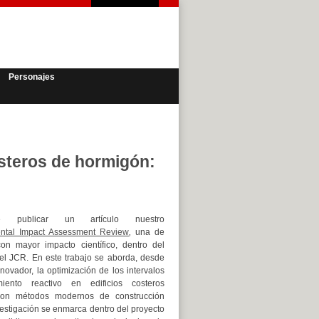
Personajes
osteros de hormigón:
 publicar un artículo nuestro
ntal Impact Assessment Review
,
una de
con mayor impacto científico, dentro del
del JCR. En este trabajo se aborda, desde
novador, la optimización de los intervalos
iento reactivo en edificios costeros
con métodos modernos de construcción
estigación se enmarca dentro del proyecto