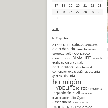
17
18
19
20
21
22
23
24
25
26
27
28
29
30
31
« Jul
Etiquetas
calidad
BRIDLIFE
AHP
carreteras
ciclo de vida
cimentaciones
concreto
compactación
DIMALIFE
construcción
docencia
edificación
encofrado
estructuras
estructuras de
excavación
geotecnia
contención
historia
gestión
hormigón
HYDELIFE
ICITECH
ingeniería
ingeniería civil
innovación
Life Cycle
investigación
Assessment
mantenimiento
maquinaria
mejora de