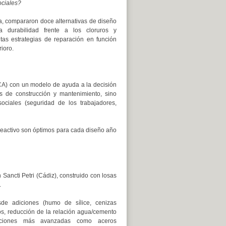
ociales?
a, compararon doce alternativas de diseño
 durabilidad frente a los cloruros y
ntas estrategias de reparación en función
rioro.
LCA) con un modelo de ayuda a la decisión
 de construcción y mantenimiento, sino
ciales (seguridad de los trabajadores,
reactivo son óptimos para cada diseño año
 Sancti Petri (Cádiz), construido con losas
.
sde adiciones (humo de sílice, cenizas
tos, reducción de la relación agua/cemento
luciones más avanzadas como aceros