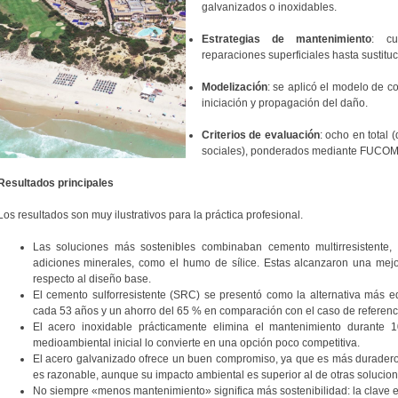
galvanizados o inoxidables.
Estrategias de mantenimiento
: cu
reparaciones superficiales hasta sustitu
Modelización
: se aplicó el modelo de c
iniciación y propagación del daño.
Criterios de evaluación
: ocho en total
sociales), ponderados mediante FUCOM
Resultados principales
Los resultados son muy ilustrativos para la práctica profesional.
Las soluciones más sostenibles combinaban cemento multirresistente, t
adiciones minerales, como el humo de sílice. Estas alcanzaron una mejo
respecto al diseño base.
El cemento sulforresistente (SRC) se presentó como la alternativa más e
cada 53 años y un ahorro del 65 % en comparación con el caso de referenc
El acero inoxidable prácticamente elimina el mantenimiento durante
medioambiental inicial lo convierte en una opción poco competitiva.
El acero galvanizado ofrece un buen compromiso, ya que es más duradero
es razonable, aunque su impacto ambiental es superior al de otras solucion
No siempre «menos mantenimiento» significa más sostenibilidad: la clave 