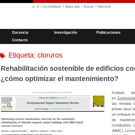
a
·
A
Accesibilidad
Mapa web
Buscar
Directorio
Docencia
Investigación
Publicaciones
Contacto
Etiqueta:
cloruros
Rehabilitación sostenible de edificios c
¿cómo optimizar el mantenimiento?
Acaban de
en
Environme
las revistas 
primer decil 
un enfoque in
de mantenim
construidos 
(MMC). La inv