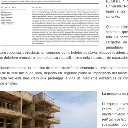
RESILIFE
que 
Universitat P
muestra un 
contexto.
Quienes trab
sabemos que 
reto. La comb
cargados de 
armaduras
consecuencia, estructuras tan comunes como hoteles de playa, bloques residenciale
un deterioro prematuro que reduce su vida útil, incrementa los costes de reparación
Tradicionalmente, la industria de la construcción ha centrado sus esfuerzos en red
y de la fase inicial de obra, dejando en segundo plano la importancia del manten
cada vez está más claro que prolongar la vida útil mediante estrategias de co
sostenibles.
La pregunta de 
El equipo inves
central:
¿qué 
mantenimiento re
edificio coste
sostenible, eq