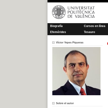
Saltar
al
contenido
Biografía
Cursos en línea
Efemérides
Tesauro
Víctor Yepes Piqueras
Sobre el autor