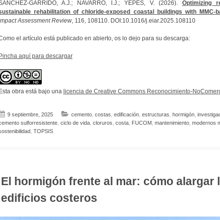
SÁNCHEZ-GARRIDO, A.J.; NAVARRO, I.J.; YEPES, V. (2026).
Optimizing r
sustainable rehabilitation of chloride-exposed coastal buildings with MMC-
Impact Assessment Review
, 116, 108110. DOI:10.1016/j.eiar.2025.108110
Como el artículo está publicado en abierto, os lo dejo para su descarga:
Pincha aquí para descargar
Esta obra está bajo una
licencia de Creative Commons Reconocimiento-NoComerci
9 septiembre, 2025
cemento
,
costas
,
edificación
,
estructuras
,
hormigón
,
investiga
cemento sulforresistente
,
ciclo de vida
,
cloruros
,
costa
,
FUCOM
,
mantenimiento
,
modernos m
sostenibilidad
,
TOPSIS
El hormigón frente al mar: cómo alargar l
edificios costeros