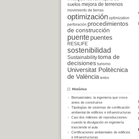
suelos
mejora de terrenos
movimiento de tierras
optimización
optimization
procedimientos
perforación
de construcción
puente
puentes
RESILIFE
sostenibilidad
toma de
Sustainability
decisiones
turismo
Universitat Politècnica
de València
áridos
Histórico
Biomateriales: la ingeniería que crece
antes de construirse
Tipologías de sistemas de certificación
ambiental de edificios e infraestructuras
Casi dos millones de reproducciones:
cuando la divulgación en ingeniería
trasciende el aula
Certificaciones ambientales de edificios
e infraestructuras