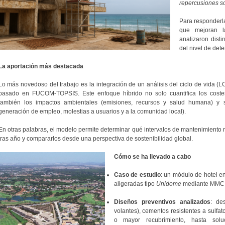
repercusiones s
Para responderl
que mejoran la
analizaron disti
del nivel de dete
La aportación más destacada
Lo más novedoso del trabajo es la integración de un análisis del ciclo de vida (
basado en FUCOM-TOPSIS. Este enfoque híbrido no solo cuantifica los costes
también los impactos ambientales (emisiones, recursos y salud humana) y so
generación de empleo, molestias a usuarios y a la comunidad local).
En otras palabras, el modelo permite determinar qué intervalos de mantenimiento 
tras año y compararlos desde una perspectiva de sostenibilidad global.
Cómo se ha llevado a cabo
Caso de estudio
: un módulo de hotel en
aligeradas tipo
Unidome
mediante MMC
Diseños preventivos analizados
: de
volantes), cementos resistentes a sulfa
o mayor recubrimiento, hasta so