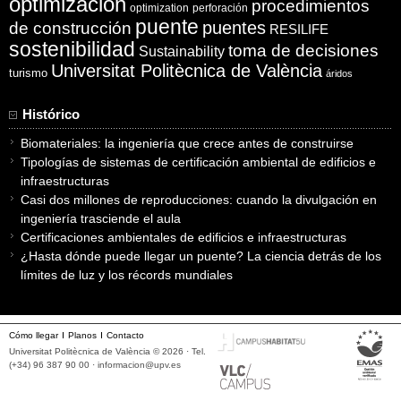
optimización
procedimientos
optimization
perforación
puente
puentes
de construcción
RESILIFE
sostenibilidad
toma de decisiones
Sustainability
Universitat Politècnica de València
turismo
áridos
Histórico
Biomateriales: la ingeniería que crece antes de construirse
Tipologías de sistemas de certificación ambiental de edificios e
infraestructuras
Casi dos millones de reproducciones: cuando la divulgación en
ingeniería trasciende el aula
Certificaciones ambientales de edificios e infraestructuras
¿Hasta dónde puede llegar un puente? La ciencia detrás de los
límites de luz y los récords mundiales
Cómo llegar
Planos
Contacto
Universitat Politècnica de València © 2026 · Tel.
(+34) 96 387 90 00 ·
informacion@upv.es