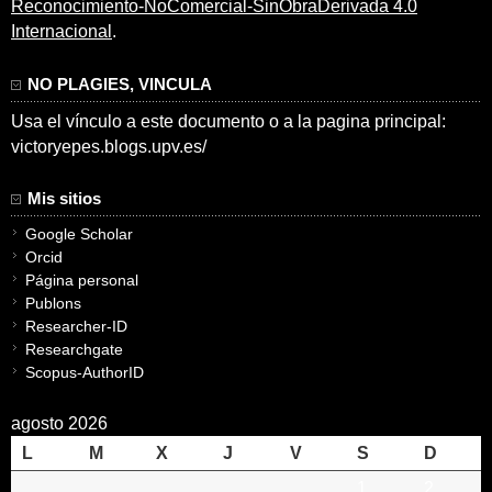
Reconocimiento-NoComercial-SinObraDerivada 4.0
Internacional
.
NO PLAGIES, VINCULA
Usa el vínculo a este documento o a la pagina principal:
victoryepes.blogs.upv.es/
Mis sitios
Google Scholar
Orcid
Página personal
Publons
Researcher-ID
Researchgate
Scopus-AuthorID
agosto 2026
L
M
X
J
V
S
D
1
2