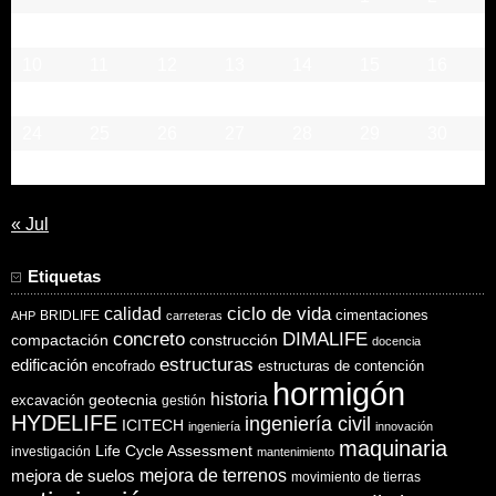
3
4
5
6
7
8
9
10
11
12
13
14
15
16
17
18
19
20
21
22
23
24
25
26
27
28
29
30
31
« Jul
Etiquetas
ciclo de vida
calidad
cimentaciones
BRIDLIFE
AHP
carreteras
concreto
DIMALIFE
compactación
construcción
docencia
estructuras
edificación
encofrado
estructuras de contención
hormigón
historia
excavación
geotecnia
gestión
HYDELIFE
ingeniería civil
ICITECH
ingeniería
innovación
maquinaria
Life Cycle Assessment
investigación
mantenimiento
mejora de suelos
mejora de terrenos
movimiento de tierras