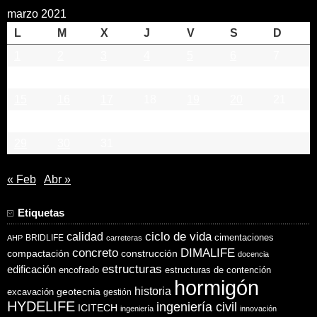
marzo 2021
L
M
X
J
V
S
D
1
2
3
4
5
6
7
8
9
10
11
12
13
14
15
16
17
18
19
20
21
22
23
24
25
26
27
28
29
30
31
« Feb
Abr »
Etiquetas
ciclo de vida
calidad
cimentaciones
BRIDLIFE
AHP
carreteras
concreto
DIMALIFE
compactación
construcción
docencia
estructuras
edificación
encofrado
estructuras de contención
hormigón
historia
excavación
geotecnia
gestión
HYDELIFE
ingeniería civil
ICITECH
ingeniería
innovación