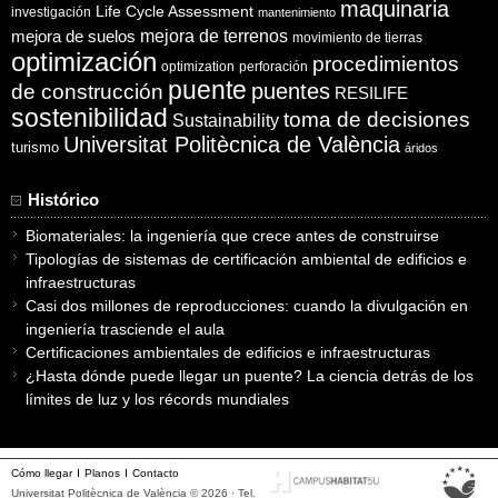
maquinaria
Life Cycle Assessment
investigación
mantenimiento
mejora de suelos
mejora de terrenos
movimiento de tierras
optimización
procedimientos
optimization
perforación
puente
puentes
de construcción
RESILIFE
sostenibilidad
toma de decisiones
Sustainability
Universitat Politècnica de València
turismo
áridos
Histórico
Biomateriales: la ingeniería que crece antes de construirse
Tipologías de sistemas de certificación ambiental de edificios e
infraestructuras
Casi dos millones de reproducciones: cuando la divulgación en
ingeniería trasciende el aula
Certificaciones ambientales de edificios e infraestructuras
¿Hasta dónde puede llegar un puente? La ciencia detrás de los
límites de luz y los récords mundiales
Cómo llegar
Planos
Contacto
Universitat Politècnica de València © 2026 · Tel.