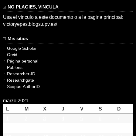
NO PLAGIES, VINCULA
Usa el vínculo a este documento o a la pagina principal:
victoryepes.blogs.upv.es/
Mis sitios
Google Scholar
Orcid
Página personal
Publons
Researcher-ID
Researchgate
Scopus-AuthorID
marzo 2021
L
M
X
J
V
S
D
1
2
3
4
5
6
7
8
9
10
11
12
13
14