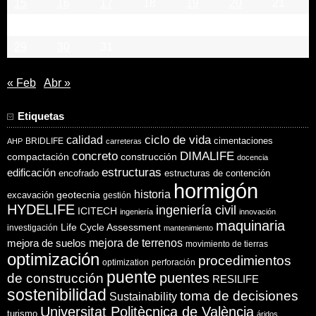
15
16
17
18
19
20
21
22
23
24
25
26
27
28
29
30
31
« Feb
Abr »
Etiquetas
ciclo de vida
calidad
cimentaciones
BRIDLIFE
AHP
carreteras
concreto
DIMALIFE
compactación
construcción
docencia
estructuras
edificación
encofrado
estructuras de contención
hormigón
historia
excavación
geotecnia
gestión
HYDELIFE
ingeniería civil
ICITECH
ingeniería
innovación
maquinaria
Life Cycle Assessment
investigación
mantenimiento
mejora de suelos
mejora de terrenos
movimiento de tierras
optimización
procedimientos
optimization
perforación
puente
puentes
de construcción
RESILIFE
sostenibilidad
toma de decisiones
Sustainability
Universitat Politècnica de València
turismo
áridos