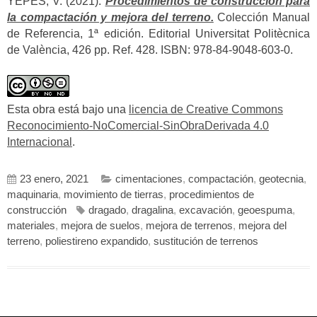
YEPES, V. (2021).
Procedimientos de construcción para
la compactación y mejora del terreno.
Colección Manual
de Referencia, 1ª edición. Editorial Universitat Politècnica
de València, 426 pp. Ref. 428. ISBN: 978-84-9048-603-0.
Esta obra está bajo una
licencia de Creative Commons
Reconocimiento-NoComercial-SinObraDerivada 4.0
Internacional
.
23 enero, 2021
cimentaciones
,
compactación
,
geotecnia
,
maquinaria
,
movimiento de tierras
,
procedimientos de
construcción
dragado
,
dragalina
,
excavación
,
geoespuma
,
materiales
,
mejora de suelos
,
mejora de terrenos
,
mejora del
terreno
,
poliestireno expandido
,
sustitución de terrenos