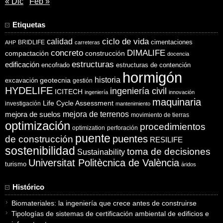
« Dic
Feb »
Etiquetas
ciclo de vida
calidad
cimentaciones
BRIDLIFE
AHP
carreteras
concreto
DIMALIFE
compactación
construcción
docencia
estructuras
edificación
encofrado
estructuras de contención
hormigón
historia
excavación
geotecnia
gestión
HYDELIFE
ingeniería civil
ICITECH
ingeniería
innovación
maquinaria
Life Cycle Assessment
investigación
mantenimiento
mejora de suelos
mejora de terrenos
movimiento de tierras
optimización
procedimientos
optimization
perforación
puente
puentes
de construcción
RESILIFE
sostenibilidad
toma de decisiones
Sustainability
Universitat Politècnica de València
turismo
áridos
Histórico
Biomateriales: la ingeniería que crece antes de construirse
Tipologías de sistemas de certificación ambiental de edificios e