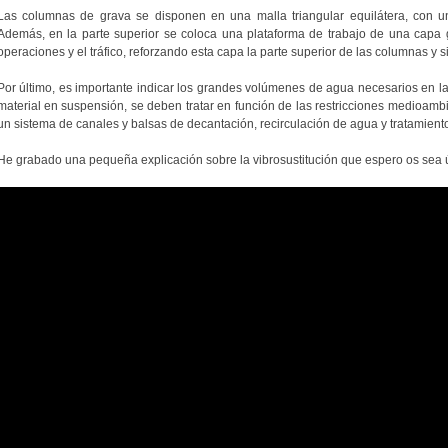
Las columnas de grava se disponen en una malla triangular equilátera, con u
Además, en la parte superior se coloca una plataforma de trabajo de una capa g
operaciones y el tráfico, reforzando esta capa la parte superior de las columnas y s
Por último, es importante indicar los grandes volúmenes de agua necesarios en la v
material en suspensión, se deben tratar en función de las restricciones medioamb
un sistema de canales y balsas de decantación, recirculación de agua y tratamiento
He grabado una pequeña explicación sobre la vibrosustitución que espero os sea út