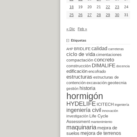
18
19
20
21
22
23
24
25
26
27
28
29
30
31
« Dic
Feb »
Etiquetas
calidad
BRIDLIFE
AHP
carreteras
ciclo de vida
cimentaciones
concreto
compactación
DIMALIFE
construcción
docencia
edificación
encofrado
estructuras
estructuras de
excavación
geotecnia
contención
historia
gestión
hormigón
HYDELIFE
ICITECH
ingeniería
ingeniería civil
innovación
Life Cycle
investigación
Assessment
mantenimiento
maquinaria
mejora de
suelos
mejora de terrenos