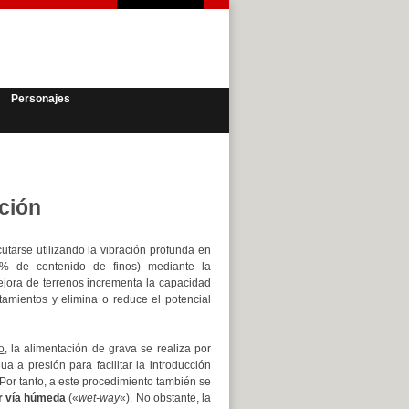
Personajes
ción
tarse utilizando la vibración profunda en
% de contenido de finos) mediante la
ejora de terrenos incrementa la capacidad
tamientos y elimina o reduce el potencial
o
, la alimentación de grava se realiza por
gua a presión para facilitar la introducción
. Por tanto, a este procedimiento también se
r vía húmeda
(«
wet-way
«). No obstante, la