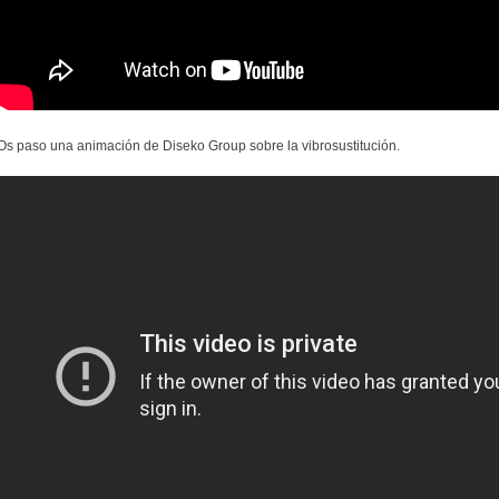
Os paso una animación de Diseko Group sobre la vibrosustitución.