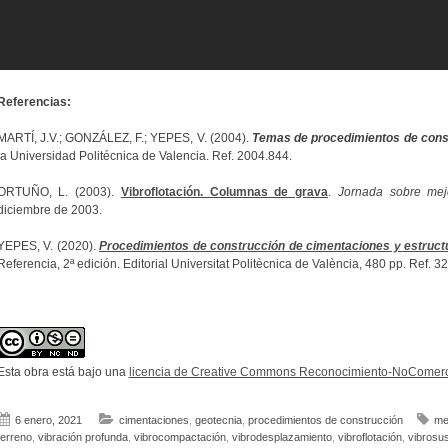
Referencias:
MARTÍ, J.V.; GONZÁLEZ, F.; YEPES, V. (2004).
Temas de procedimientos de const
la Universidad Politécnica de Valencia. Ref. 2004.844.
ORTUÑO, L. (2003).
Vibroflotación. Columnas de grava
.
Jornada sobre mej
diciembre de 2003.
YEPES, V. (2020).
Procedimientos de construcción de cimentaciones y estruct
Referencia, 2ª edición. Editorial Universitat Politècnica de València, 480 pp. Ref.
Esta obra está bajo una
licencia de Creative Commons Reconocimiento-NoComerci
6 enero, 2021
cimentaciones
,
geotecnia
,
procedimientos de construcción
me
terreno
,
vibración profunda
,
vibrocompactación
,
vibrodesplazamiento
,
vibroflotación
,
vibrosus