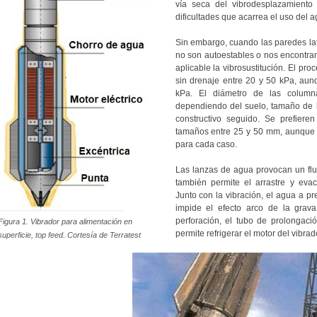
vía seca del vibrodesplazamiento
dificultades que acarrea el uso del a
Sin embargo, cuando las paredes lat
no son autoestables o nos encontramo
aplicable la vibrosustitución. El proc
sin drenaje entre 20 y 50 kPa, au
kPa. El diámetro de las column
dependiendo del suelo, tamaño de l
constructivo seguido. Se prefiere
tamaños entre 25 y 50 mm, aunque s
para cada caso.
Las lanzas de agua provocan un flu
también permite el arrastre y evac
Junto con la vibración, el agua a pr
impide el efecto arco de la grav
perforación, el tubo de prolongaci
Figura 1. Vibrador para alimentación en
permite refrigerar el motor del vibrado
superficie, top feed. Cortesía de Terratest