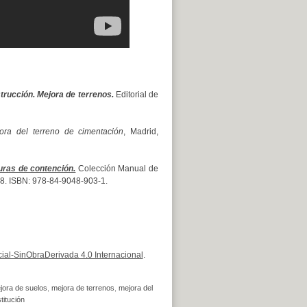
rucción. Mejora de terrenos.
Editorial de
ora del terreno de cimentación
, Madrid,
uras de contención.
Colección Manual de
 328. ISBN: 978-84-9048-903-1.
al-SinObraDerivada 4.0 Internacional
.
jora de suelos
,
mejora de terrenos
,
mejora del
titución