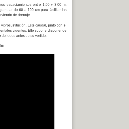
nos espaciamientos entre 1,50 y 3,00 m.
ranular de 60 a 100 cm para facilitar las
irviendo de drenaje.
ibrosustitución. Este caudal, junto con el
ientales vigentes. Ello supone disponer de
 de lodos antes de su vertido.
il.