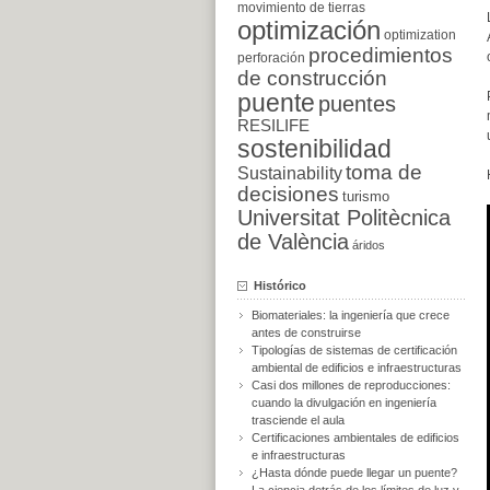
movimiento de tierras
optimización
optimization
procedimientos
perforación
de construcción
puente
puentes
RESILIFE
sostenibilidad
toma de
Sustainability
decisiones
turismo
Universitat Politècnica
de València
áridos
Histórico
Biomateriales: la ingeniería que crece
antes de construirse
Tipologías de sistemas de certificación
ambiental de edificios e infraestructuras
Casi dos millones de reproducciones:
cuando la divulgación en ingeniería
trasciende el aula
Certificaciones ambientales de edificios
e infraestructuras
¿Hasta dónde puede llegar un puente?
La ciencia detrás de los límites de luz y