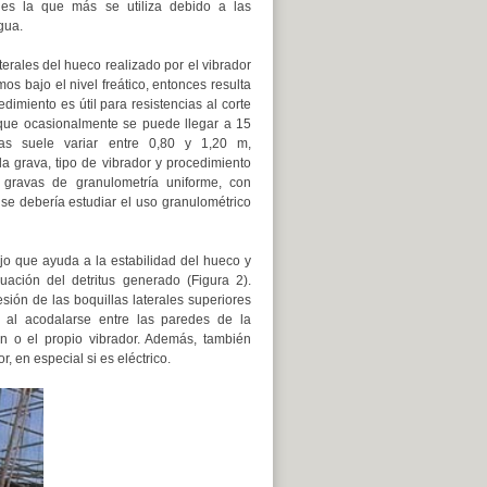
 es la que más se utiliza debido a las
gua.
erales del hueco realizado por el vibrador
s bajo el nivel freático, entonces resulta
edimiento es útil para resistencias al corte
nque ocasionalmente se puede llegar a 15
as suele variar entre 0,80 y 1,20 m,
a grava, tipo de vibrador y procedimiento
n gravas de granulometría uniforme, con
e debería estudiar el uso granulométrico
jo que ayuda a la estabilidad del hueco y
uación del detritus generado (Figura 2).
esión de las boquillas laterales superiores
a al acodalarse entre las paredes de la
ón o el propio vibrador. Además, también
r, en especial si es eléctrico.