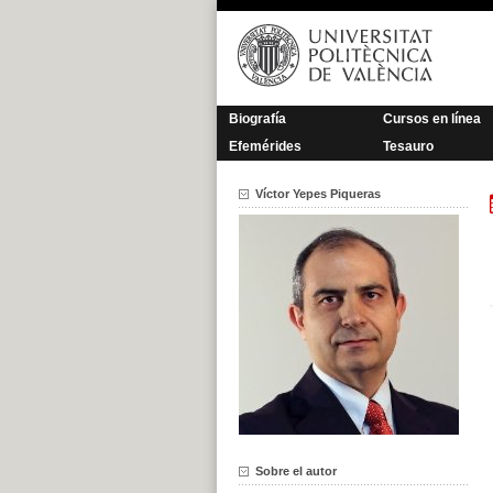
Saltar
al
contenido
Biografía
Cursos en línea
Efemérides
Tesauro
Víctor Yepes Piqueras
Sobre el autor