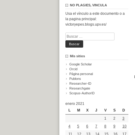
NO PLAGIES, VINCULA
Usa el vínculo a este documento o a
la pagina principal:
victoryepes.blogs.upv.es/
Buscar:
Mis sitios
Google Scholar
Orcid
Página personal
Publons
Researcher-ID
Researchgate
Scopus-AuthorID
enero 2021
L
M
X
J
V
S
D
1
2
3
4
5
6
7
8
9
10
11
12
13
14
15
16
17