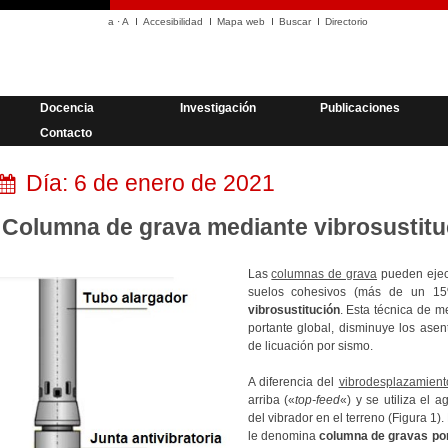
a
·
A
Accesibilidad
Mapa web
Buscar
Directorio
Docencia
Investigación
Publicaciones
Contacto
Día:
6 de enero de 2021
Columna de grava mediante vibrosustitu
Las
columnas de grava
pueden ejecu
suelos cohesivos (más de un 15
vibrosustitución
. Esta técnica de m
portante global, disminuye los asen
de licuación por sismo.
A diferencia del
vibrodesplazamient
arriba («
top-feed
«) y se utiliza el a
del vibrador en el terreno (Figura 1)
le denomina
columna de gravas po