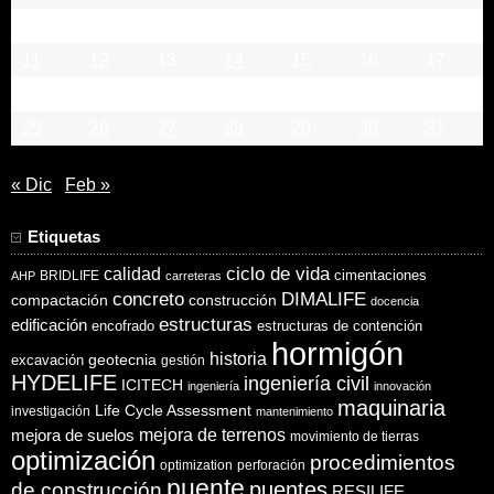
4
5
6
7
8
9
10
11
12
13
14
15
16
17
18
19
20
21
22
23
24
25
26
27
28
29
30
31
« Dic
Feb »
Etiquetas
ciclo de vida
calidad
cimentaciones
BRIDLIFE
AHP
carreteras
concreto
DIMALIFE
compactación
construcción
docencia
estructuras
edificación
encofrado
estructuras de contención
hormigón
historia
excavación
geotecnia
gestión
HYDELIFE
ingeniería civil
ICITECH
ingeniería
innovación
maquinaria
Life Cycle Assessment
investigación
mantenimiento
mejora de suelos
mejora de terrenos
movimiento de tierras
optimización
procedimientos
optimization
perforación
puente
puentes
de construcción
RESILIFE