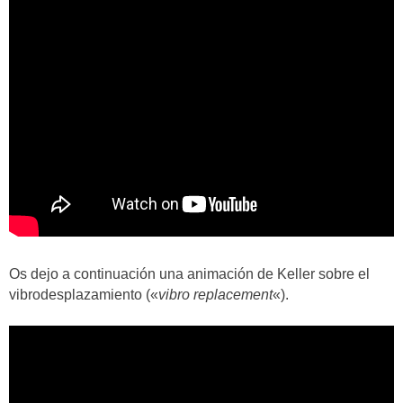
Os dejo a continuación una animación de Keller sobre el
vibrodesplazamiento («
vibro replacement
«).