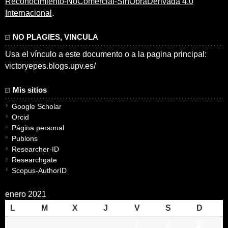
Reconocimiento-NoComercial-SinObraDerivada 4.0
Internacional
.
NO PLAGIES, VINCULA
Usa el vínculo a este documento o a la pagina principal:
victoryepes.blogs.upv.es/
Mis sitios
Google Scholar
Orcid
Página personal
Publons
Researcher-ID
Researchgate
Scopus-AuthorID
enero 2021
L
M
X
J
V
S
D
1
2
3