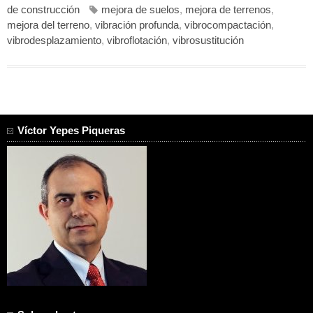
de construcción
mejora de suelos
,
mejora de terrenos
,
mejora del terreno
,
vibración profunda
,
vibrocompactación
,
vibrodesplazamiento
,
vibroflotación
,
vibrosustitución
Víctor Yepes Piqueras