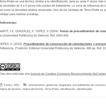
Terra-Probe es una técnica similar a la vibroflotación, pero es unas 4 veces más 
se necesitan de 4 a 5 veces más puntos de tratamiento. La zona de influencia de 
así como la densidad relativa alcanzada. Una de las ventajas de Terra-Probe es q
pilotaje para realizar el trabajo.
Referencias:
MARTÍ, J.V.; GONZÁLEZ, F.; YEPES, V. (2004).
Temas de procedimientos de const
la Universidad Politécnica de Valencia. Ref. 2004.844.
YEPES, V. (2020).
Procedimientos de construcción de cimentaciones y estruct
Referencia, 2ª edición. Editorial Universitat Politècnica de València, 480 pp. Ref.
Esta obra está bajo una
licencia de Creative Commons Reconocimiento-NoComerci
9 enero, 2021
cimentaciones
,
geotecnia
,
maquinaria
,
procedimientos de construcc
mejora de terrenos
,
mejora del terreno
,
Terra-Probe
,
vibroflotación
,
vibrohincador