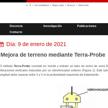
a
·
A
Accesibilidad
Mapa web
Buscar
Directorio
Docencia
Investigación
Publicaciones
Contacto
Día:
9 de enero de 2021
Mejora de terreno mediante Terra-Probe
El método
Terra-Probe
consiste en hundir y extraer un tubo de acero de unos 
vibraciones verticales inducidas por un vibrohincador externo (Figura 1). Este 
longitud debe superar entre 3 y 5 m la profundidad requerida de tratamiento.