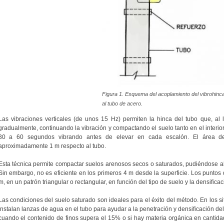
Figura 1. Esquema del acoplamiento del vibrohinc
al tubo de acero.
Las vibraciones verticales (de unos 15 Hz) permiten la hinca del tubo que, al l
gradualmente, continuando la vibración y compactando el suelo tanto en el interi
30 a 60 segundos vibrando antes de elevar en cada escalón. El área de
aproximadamente 1 m respecto al tubo.
Esta técnica permite compactar suelos arenosos secos o saturados, pudiéndose a
Sin embargo, no es eficiente en los primeros 4 m desde la superficie. Los puntos
m, en un patrón triangular o rectangular, en función del tipo de suelo y la densifica
Las condiciones del suelo saturado son ideales para el éxito del método. En los sit
instalan lanzas de agua en el tubo para ayudar a la penetración y densificación del 
cuando el contenido de finos supera el 15% o si hay materia orgánica en canti