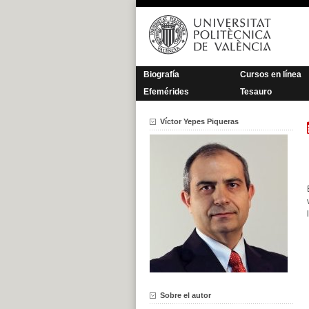
Saltar
al
contenido
Biografía
Cursos en línea
Efemérides
Tesauro
Víctor Yepes Piqueras
Sobre el autor