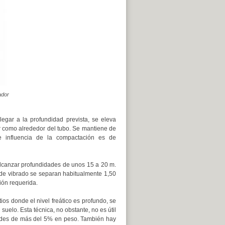
ador
legar a la profundidad prevista, se eleva
or como alrededor del tubo. Se mantiene de
 influencia de la compactación es de
lcanzar profundidades de unos 15 a 20 m.
 de vibrado se separan habitualmente 1,50
ción requerida.
ios donde el nivel freático es profundo, se
suelo. Esta técnica, no obstante, no es útil
dades de más del 5% en peso. También hay