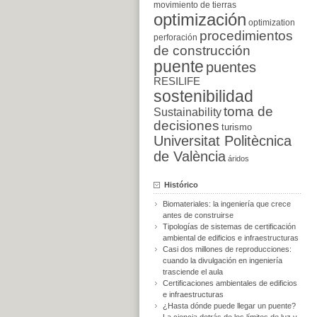
movimiento de tierras
optimización
optimization
procedimientos
perforación
de construcción
puente
puentes
RESILIFE
sostenibilidad
toma de
Sustainability
decisiones
turismo
Universitat Politècnica
de València
áridos
Histórico
Biomateriales: la ingeniería que crece
antes de construirse
Tipologías de sistemas de certificación
ambiental de edificios e infraestructuras
Casi dos millones de reproducciones:
cuando la divulgación en ingeniería
trasciende el aula
Certificaciones ambientales de edificios
e infraestructuras
¿Hasta dónde puede llegar un puente?
La ciencia detrás de los límites de luz y