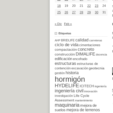
18
19
20
21
22
23
24
25
26
27
28
29
30
31
« Dic
Feb »
Etiquetas
calidad
BRIDLIFE
AHP
carreteras
ciclo de vida
cimentaciones
concreto
compactación
DIMALIFE
construcción
docencia
edificación
encofrado
estructuras
estructuras de
excavación
geotecnia
contención
historia
gestión
hormigón
HYDELIFE
ICITECH
ingeniería
ingeniería civil
innovación
Life Cycle
investigación
Assessment
mantenimiento
maquinaria
mejora de
suelos
mejora de terrenos