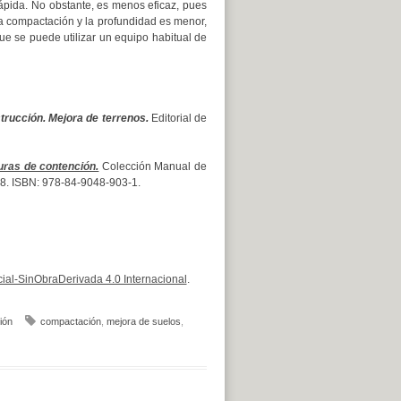
rápida. No obstante, es menos eficaz, pues
la compactación y la profundidad es menor,
ue se puede utilizar un equipo habitual de
rucción. Mejora de terrenos.
Editorial de
uras de contención.
Colección Manual de
 328. ISBN: 978-84-9048-903-1.
al-SinObraDerivada 4.0 Internacional
.
ión
compactación
,
mejora de suelos
,