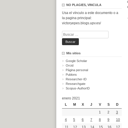
NO PLAGIES, VINCULA
Usa el vínculo a este documento o a
.
la pagina principal:
victoryepes.blogs.upv.es/
Buscar:
Mis sitios
Google Scholar
Orcid
Página personal
Publons
Researcher-ID
Researchgate
Scopus-AuthorID
enero 2021
L
M
X
J
V
S
D
1
2
3
4
5
6
7
8
9
10
11
12
13
14
15
16
17