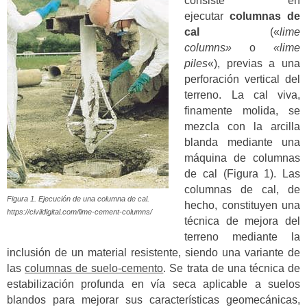
consiste en
ejecutar
columnas de
cal
(«
lime
columns»
o
«lime
piles
«), previas a una
perforación vertical del
terreno. La cal viva,
finamente molida, se
mezcla con la arcilla
blanda mediante una
máquina de columnas
de cal (Figura 1).
Las
columnas de cal, de
Figura 1. Ejecución de una columna de cal.
hecho, constituyen una
https://civildigital.com/lime-cement-columns/
técnica de mejora del
terreno mediante la
inclusión de un material resistente, siendo una variante de
las
columnas de suelo-cemento
.
Se trata de una técnica de
estabilización profunda en vía seca aplicable a suelos
blandos para mejorar sus características geomecánicas,