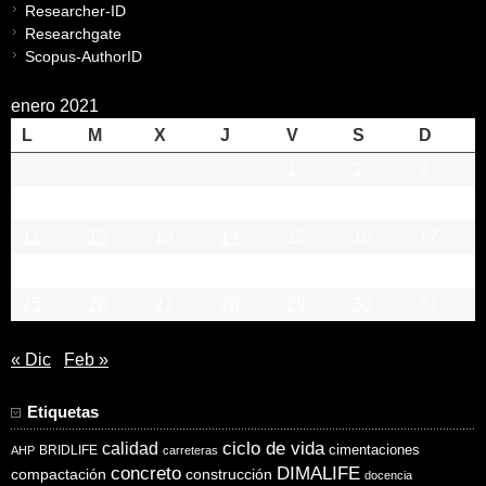
Researcher-ID
Researchgate
Scopus-AuthorID
enero 2021
L
M
X
J
V
S
D
1
2
3
4
5
6
7
8
9
10
11
12
13
14
15
16
17
18
19
20
21
22
23
24
25
26
27
28
29
30
31
« Dic
Feb »
Etiquetas
ciclo de vida
calidad
cimentaciones
BRIDLIFE
AHP
carreteras
concreto
DIMALIFE
compactación
construcción
docencia