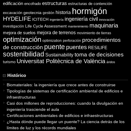
estructuras
edificación
encofrado
estructuras de contención
hormigón
historia
excavación
geotecnia
gestión
HYDELIFE
ingeniería civil
ICITECH
ingeniería
innovación
maquinaria
Life Cycle Assessment
investigación
mantenimiento
mejora de suelos
mejora de terrenos
movimiento de tierras
optimización
procedimientos
optimization
perforación
puente
puentes
de construcción
RESILIFE
sostenibilidad
toma de decisiones
Sustainability
Universitat Politècnica de València
turismo
áridos
Histórico
Biomateriales: la ingeniería que crece antes de construirse
Tipologías de sistemas de certificación ambiental de edificios e
infraestructuras
Casi dos millones de reproducciones: cuando la divulgación en
ingeniería trasciende el aula
Certificaciones ambientales de edificios e infraestructuras
¿Hasta dónde puede llegar un puente? La ciencia detrás de los
límites de luz y los récords mundiales