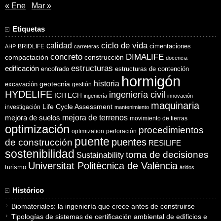
« Ene
Mar »
Etiquetas
ciclo de vida
calidad
cimentaciones
BRIDLIFE
AHP
carreteras
concreto
DIMALIFE
compactación
construcción
docencia
estructuras
edificación
encofrado
estructuras de contención
hormigón
historia
excavación
geotecnia
gestión
HYDELIFE
ingeniería civil
ICITECH
ingeniería
innovación
maquinaria
Life Cycle Assessment
investigación
mantenimiento
mejora de suelos
mejora de terrenos
movimiento de tierras
optimización
procedimientos
optimization
perforación
puente
puentes
de construcción
RESILIFE
sostenibilidad
toma de decisiones
Sustainability
Universitat Politècnica de València
turismo
áridos
Histórico
Biomateriales: la ingeniería que crece antes de construirse
Tipologías de sistemas de certificación ambiental de edificios e