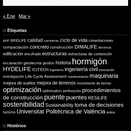
25
26
27
28
« Ene
Mar »
Etiquetas
ciclo de vida
calidad
cimentaciones
BRIDLIFE
AHP
carreteras
concreto
DIMALIFE
compactación
construcción
docencia
estructuras
edificación
encofrado
estructuras de contención
hormigón
historia
excavación
geotecnia
gestión
HYDELIFE
ingeniería civil
ICITECH
ingeniería
innovación
maquinaria
Life Cycle Assessment
investigación
mantenimiento
mejora de suelos
mejora de terrenos
movimiento de tierras
optimización
procedimientos
optimization
perforación
puente
puentes
de construcción
RESILIFE
sostenibilidad
toma de decisiones
Sustainability
Universitat Politècnica de València
turismo
áridos
Histórico