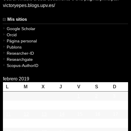
victoryepes.blogs.upv.es/
Mis sitios
Google Scholar
Orcid
Página personal
Publons
Researcher-ID
Researchgate
Scopus-AuthorID
febrero 2019
L
M
X
J
V
S
D
1
2
3
4
5
6
7
8
9
10
11
12
13
14
15
16
17
18
19
20
21
22
23
24