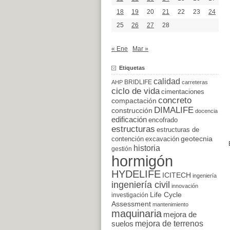
18
19
20
21
22
23
24
25
26
27
28
« Ene
Mar »
Etiquetas
calidad
BRIDLIFE
AHP
carreteras
ciclo de vida
cimentaciones
concreto
compactación
DIMALIFE
construcción
docencia
edificación
encofrado
estructuras
estructuras de
excavación
geotecnia
contención
historia
gestión
hormigón
HYDELIFE
ICITECH
ingeniería
ingeniería civil
innovación
Life Cycle
investigación
Assessment
mantenimiento
maquinaria
mejora de
suelos
mejora de terrenos