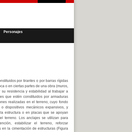
Personajes
nstituidos por tirantes o por barras rígidas
oca o en ciertas partes de una obra (muros,
su resistencia y estabilidad al trabajar a
l es que estén constituidos por armaduras
ones realizadas en el terreno, cuyo fondo
 o dispositivos mecánicos expansivos, y
e la estructura o en placas que se apoyan
el terreno. Los anclajes se utilizan para
ención, estabilizar el terreno, reforzar
s en la cimentación de estructuras (Figura