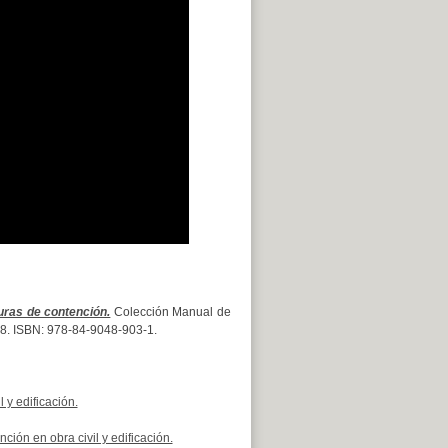
uras de contención.
Colección Manual de
 328. ISBN: 978-84-9048-903-1.
 y edificación.
ión en obra civil y edificación.