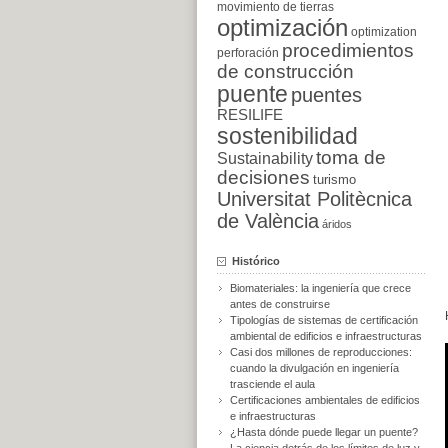
movimiento de tierras
optimización
optimization
procedimientos
perforación
de construcción
puente
puentes
RESILIFE
sostenibilidad
toma de
Sustainability
decisiones
turismo
Universitat Politècnica
de València
áridos
Histórico
Biomateriales: la ingeniería que crece
antes de construirse
Tipologías de sistemas de certificación
ambiental de edificios e infraestructuras
Casi dos millones de reproducciones:
cuando la divulgación en ingeniería
trasciende el aula
Certificaciones ambientales de edificios
e infraestructuras
¿Hasta dónde puede llegar un puente?
La ciencia detrás de los límites de luz y