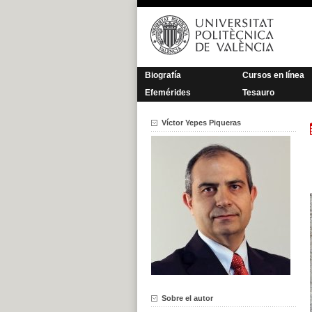
Saltar
al
contenido
Biografía
Cursos en línea
Efemérides
Tesauro
Víctor Yepes Piqueras
Sobre el autor