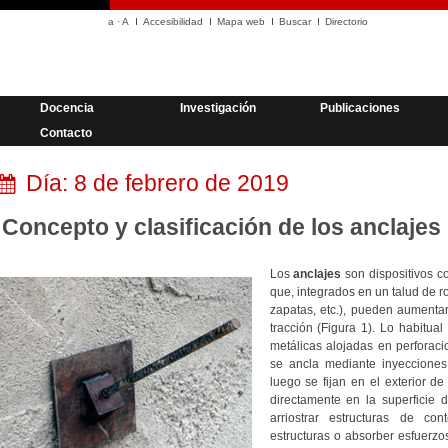
a
·
A
Accesibilidad
Mapa web
Buscar
Directorio
Docencia
Investigación
Publicaciones
Contacto
Día:
8 de febrero de 2019
Concepto y clasificación de los anclajes
Los
anclajes
son dispositivos co
que, integrados en un talud de r
zapatas, etc.), pueden aumentar 
tracción (Figura 1). Lo habitua
metálicas alojadas en perforaci
se ancla mediante inyecciones
luego se fijan en el exterior d
directamente en la superficie d
arriostrar estructuras de cont
estructuras o absorber esfuerzo