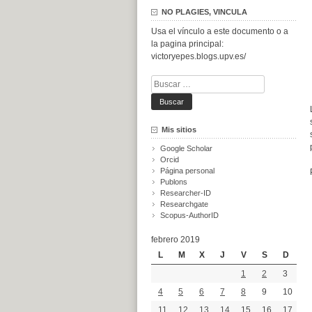
NO PLAGIES, VINCULA
Usa el vínculo a este documento o a
la pagina principal:
victoryepes.blogs.upv.es/
Buscar:
Mis sitios
Google Scholar
Orcid
Página personal
Publons
Researcher-ID
Researchgate
Scopus-AuthorID
febrero 2019
L
M
X
J
V
S
D
1
2
3
4
5
6
7
8
9
10
11
12
13
14
15
16
17