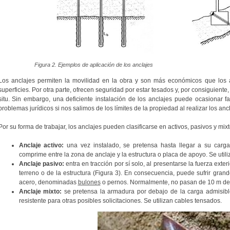
Figura 2. Ejemplos de aplicación de los anclajes
Los anclajes permiten la movilidad en la obra y son más económicos que los a
superficies. Por otra parte, ofrecen seguridad por estar tesados y, por consiguient
situ. Sin embargo, una deficiente instalación de los anclajes puede ocasionar fa
problemas jurídicos si nos salimos de los límites de la propiedad al realizar los anc
Por su forma de trabajar, los anclajes pueden clasificarse en activos, pasivos y mixt
Anclaje activo:
una vez instalado, se pretensa hasta llegar a su carga
comprime entre la zona de anclaje y la estructura o placa de apoyo. Se util
Anclaje pasivo:
entra en tracción por sí solo, al presentarse la fuerza exte
terreno o de la estructura (Figura 3). En consecuencia, puede sufrir gran
acero, denominadas
bulones
o pernos. Normalmente, no pasan de 10 m de 
Anclaje mixto:
se pretensa la armadura por debajo de la carga admisibl
resistente para otras posibles solicitaciones. Se utilizan cables tensados.