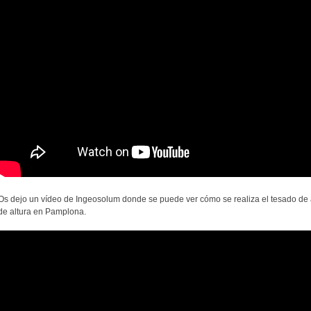
Os dejo un vídeo de Ingeosolum donde se puede ver cómo se realiza el tesado de 
de altura en Pamplona.