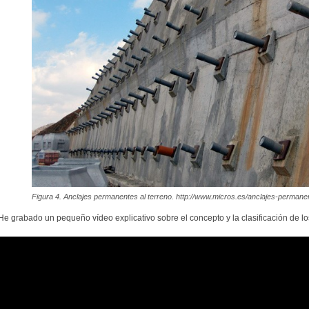
Figura 4. Anclajes permanentes al terreno. http://www.micros.es/anclajes-permane
He grabado un pequeño vídeo explicativo sobre el concepto y la clasificación de lo