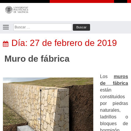
Saltar
al
contenido
Buscar:
Día:
27 de febrero de 2019
Muro de fábrica
Los
muros
de fábrica
están
constituidos
por piedras
naturales,
ladrillos o
bloques de
hormigón,