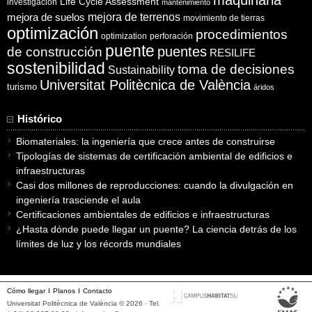
maquinaria
Life Cycle Assessment
investigación
mantenimiento
mejora de suelos
mejora de terrenos
movimiento de tierras
optimización
procedimientos
optimization
perforación
puente
puentes
de construcción
RESILIFE
sostenibilidad
toma de decisiones
Sustainability
Universitat Politècnica de València
turismo
áridos
Histórico
Biomateriales: la ingeniería que crece antes de construirse
Tipologías de sistemas de certificación ambiental de edificios e
infraestructuras
Casi dos millones de reproducciones: cuando la divulgación en
ingeniería trasciende el aula
Certificaciones ambientales de edificios e infraestructuras
¿Hasta dónde puede llegar un puente? La ciencia detrás de los
límites de luz y los récords mundiales
Cómo llegar
Planos
Contacto
Universitat Politècnica de València © 2026 · Tel.