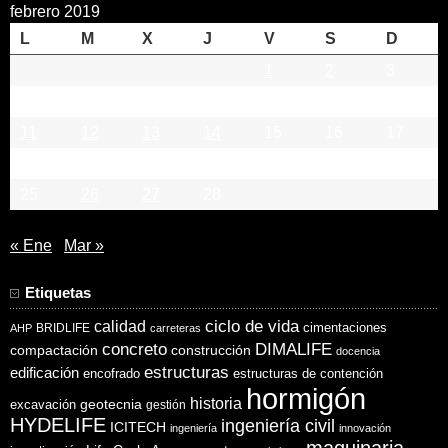
febrero 2019
L
M
X
J
V
S
D
1
2
3
4
5
6
7
8
9
10
11
12
13
14
15
16
17
18
19
20
21
22
23
24
25
26
27
28
« Ene
Mar »
Etiquetas
ciclo de vida
calidad
cimentaciones
BRIDLIFE
AHP
carreteras
concreto
DIMALIFE
compactación
construcción
docencia
estructuras
edificación
encofrado
estructuras de contención
hormigón
historia
excavación
geotecnia
gestión
HYDELIFE
ingeniería civil
ICITECH
ingeniería
innovación