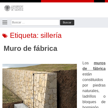
Saltar
al
contenido
Buscar:
Etiqueta:
sillería
Muro de fábrica
Los
muros
de fábrica
están
constituidos
por piedras
naturales,
ladrillos o
bloques de
hormigón,