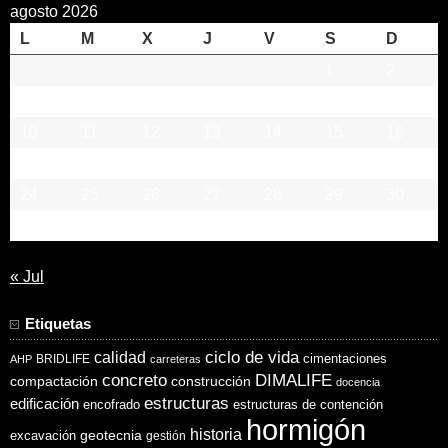
agosto 2026
L
M
X
J
V
S
D
1
2
3
4
5
6
7
8
9
10
11
12
13
14
15
16
17
18
19
20
21
22
23
24
25
26
27
28
29
30
31
« Jul
Etiquetas
ciclo de vida
calidad
cimentaciones
BRIDLIFE
AHP
carreteras
concreto
DIMALIFE
compactación
construcción
docencia
estructuras
edificación
encofrado
estructuras de contención
hormigón
historia
excavación
geotecnia
gestión