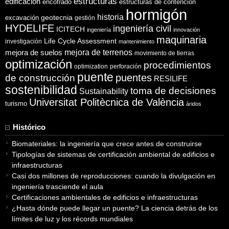
estructuras
edificación
encofrado
estructuras de contención
hormigón
historia
excavación
geotecnia
gestión
HYDELIFE
ingeniería civil
ICITECH
ingeniería
innovación
maquinaria
Life Cycle Assessment
investigación
mantenimiento
mejora de suelos
mejora de terrenos
movimiento de tierras
optimización
procedimientos
optimization
perforación
puente
puentes
de construcción
RESILIFE
sostenibilidad
toma de decisiones
Sustainability
Universitat Politècnica de València
turismo
áridos
Histórico
Biomateriales: la ingeniería que crece antes de construirse
Tipologías de sistemas de certificación ambiental de edificios e
infraestructuras
Casi dos millones de reproducciones: cuando la divulgación en
ingeniería trasciende el aula
Certificaciones ambientales de edificios e infraestructuras
¿Hasta dónde puede llegar un puente? La ciencia detrás de los
límites de luz y los récords mundiales