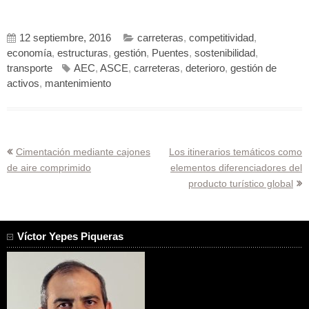
12 septiembre, 2016
carreteras
,
competitividad
,
economía
,
estructuras
,
gestión
,
Puentes
,
sostenibilidad
,
transporte
AEC
,
ASCE
,
carreteras
,
deterioro
,
gestión de
activos
,
mantenimiento
Navegación
Cimentación mediante cajones
Los itinerarios temáticos como
de aire comprimido
elementos diferenciadores del
de
producto turístico global
entradas
Víctor Yepes Piqueras