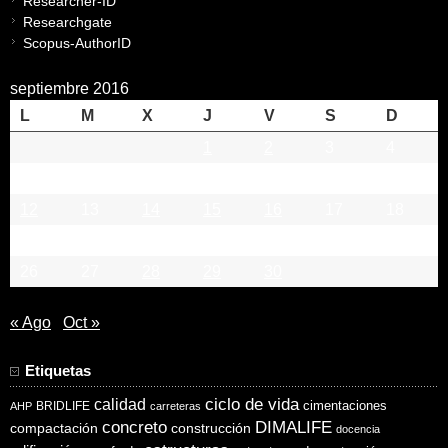
Researcher-ID
Researchgate
Scopus-AuthorID
septiembre 2016
L
M
X
J
V
S
D
1
2
3
4
5
6
7
8
9
10
11
12
13
14
15
16
17
18
19
20
21
22
23
24
25
26
27
28
29
30
« Ago
Oct »
Etiquetas
ciclo de vida
calidad
cimentaciones
BRIDLIFE
AHP
carreteras
concreto
DIMALIFE
compactación
construcción
docencia