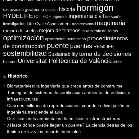
hormigón
historia
excavación
geotecnia
gestión
HYDELIFE
ingeniería civil
ICITECH
ingeniería
innovación
maquinaria
Life Cycle Assessment
investigación
mantenimiento
mejora de suelos
mejora de terrenos
movimiento de tierras
optimización
procedimientos
optimization
perforación
puente
puentes
de construcción
RESILIFE
sostenibilidad
toma de decisiones
Sustainability
Universitat Politècnica de València
turismo
áridos
Histórico
Biomateriales: la ingeniería que crece antes de construirse
Tipologías de sistemas de certificación ambiental de edificios e
infraestructuras
Casi dos millones de reproducciones: cuando la divulgación en
ingeniería trasciende el aula
Certificaciones ambientales de edificios e infraestructuras
¿Hasta dónde puede llegar un puente? La ciencia detrás de los
límites de luz y los récords mundiales