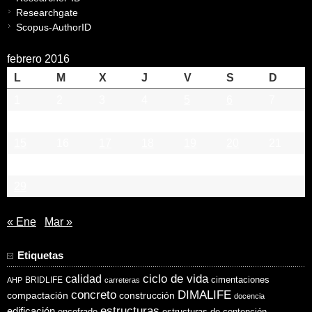
Researchgate
Scopus-AuthorID
febrero 2016
L
M
X
J
V
S
D
1
2
3
4
5
6
7
8
9
10
11
12
13
14
15
16
17
18
19
20
21
22
23
24
25
26
27
28
29
« Ene
Mar »
Etiquetas
ciclo de vida
calidad
cimentaciones
BRIDLIFE
AHP
carreteras
concreto
DIMALIFE
compactación
construcción
docencia
estructuras
edificación
encofrado
estructuras de contención