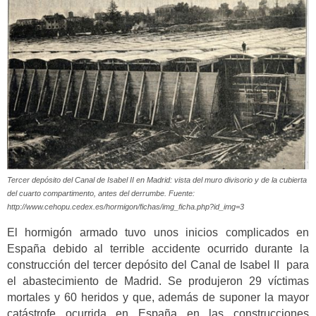
Tercer depósito del Canal de Isabel II en Madrid: vista del muro divisorio y de la cubierta
del cuarto compartimento, antes del derrumbe. Fuente:
http://www.cehopu.cedex.es/hormigon/fichas/img_ficha.php?id_img=3
El hormigón armado tuvo unos inicios complicados en
España debido al terrible accidente ocurrido durante la
construcción del tercer depósito del Canal de Isabel II para
el abastecimiento de Madrid. Se produjeron 29 víctimas
mortales y 60 heridos y que, además de suponer la mayor
catástrofe ocurrida en España en las construcciones