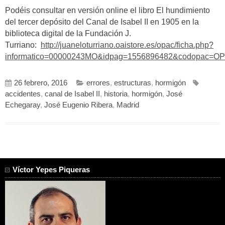
Podéis consultar en versión online el libro El hundimiento
del tercer depósito del Canal de Isabel II en 1905 en la
biblioteca digital de la Fundación J.
Turriano:
http://juaneloturriano.oaistore.es/opac/ficha.php?
informatico=00000243MO&idpag=1556896482&codopac=O
26 febrero, 2016
errores
,
estructuras
,
hormigón
accidentes
,
canal de Isabel II
,
historia
,
hormigón
,
José
Echegaray
,
José Eugenio Ribera
,
Madrid
Víctor Yepes Piqueras