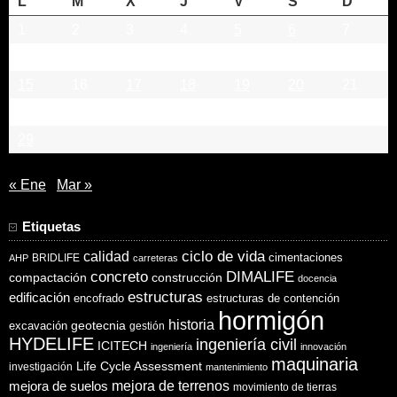
L
M
X
J
V
S
D
1
2
3
4
5
6
7
8
9
10
11
12
13
14
15
16
17
18
19
20
21
22
23
24
25
26
27
28
29
« Ene
Mar »
Etiquetas
ciclo de vida
calidad
cimentaciones
BRIDLIFE
AHP
carreteras
concreto
DIMALIFE
compactación
construcción
docencia
estructuras
edificación
encofrado
estructuras de contención
hormigón
historia
excavación
geotecnia
gestión
HYDELIFE
ingeniería civil
ICITECH
ingeniería
innovación
maquinaria
Life Cycle Assessment
investigación
mantenimiento
mejora de suelos
mejora de terrenos
movimiento de tierras