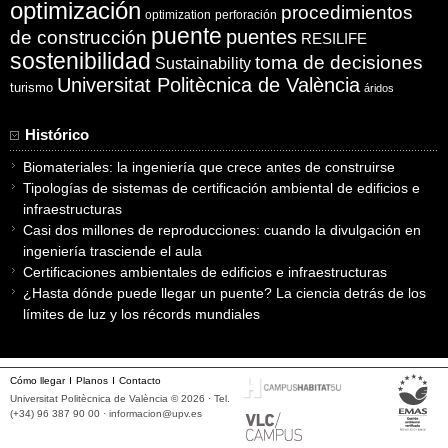
optimización
procedimientos
optimization
perforación
puente
puentes
de construcción
RESILIFE
sostenibilidad
toma de decisiones
Sustainability
Universitat Politècnica de València
turismo
áridos
Histórico
Biomateriales: la ingeniería que crece antes de construirse
Tipologías de sistemas de certificación ambiental de edificios e
infraestructuras
Casi dos millones de reproducciones: cuando la divulgación en
ingeniería trasciende el aula
Certificaciones ambientales de edificios e infraestructuras
¿Hasta dónde puede llegar un puente? La ciencia detrás de los
límites de luz y los récords mundiales
Cómo llegar
Planos
Contacto
Universitat Politècnica de València © 2026 · Tel.
(+34) 96 387 90 00 ·
informacion@upv.es