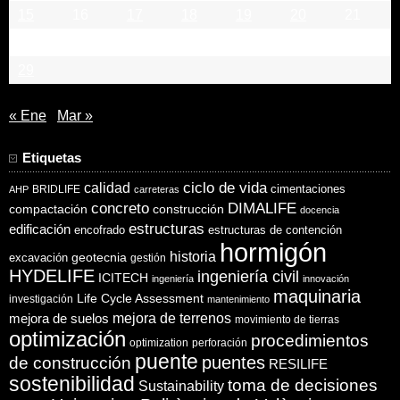
15
16
17
18
19
20
21
22
23
24
25
26
27
28
29
« Ene
Mar »
Etiquetas
ciclo de vida
calidad
cimentaciones
BRIDLIFE
AHP
carreteras
concreto
DIMALIFE
compactación
construcción
docencia
estructuras
edificación
encofrado
estructuras de contención
hormigón
historia
excavación
geotecnia
gestión
HYDELIFE
ingeniería civil
ICITECH
ingeniería
innovación
maquinaria
Life Cycle Assessment
investigación
mantenimiento
mejora de suelos
mejora de terrenos
movimiento de tierras
optimización
procedimientos
optimization
perforación
puente
puentes
de construcción
RESILIFE
sostenibilidad
toma de decisiones
Sustainability