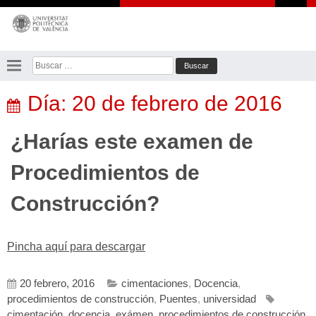
Saltar
al
contenido
Buscar:
Día:
20 de febrero de 2016
¿Harías este examen de
Procedimientos de
Construcción?
Pincha aquí para descargar
20 febrero, 2016
cimentaciones
,
Docencia
,
procedimientos de construcción
,
Puentes
,
universidad
cimentación
,
docencia
,
exámen
,
procedimientos de construcción
,