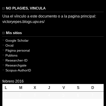
NO PLAGIES, VINCULA
Usa el vínculo a este documento o a la pagina principal:
victoryepes.blogs.upv.es/
Mis sitios
Google Scholar
Orcid
Página personal
Publons
Researcher-ID
Researchgate
Scopus-AuthorID
febrero 2016
L
M
X
J
V
S
D
1
2
3
4
5
6
7
8
9
10
11
12
13
14