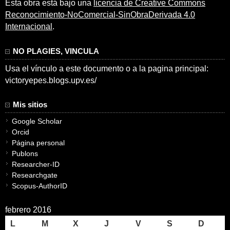
Esta obra está bajo una
licencia de Creative Commons
Reconocimiento-NoComercial-SinObraDerivada 4.0
Internacional
.
NO PLAGIES, VINCULA
Usa el vínculo a este documento o a la pagina principal:
victoryepes.blogs.upv.es/
Mis sitios
Google Scholar
Orcid
Página personal
Publons
Researcher-ID
Researchgate
Scopus-AuthorID
febrero 2016
L
M
X
J
V
S
D