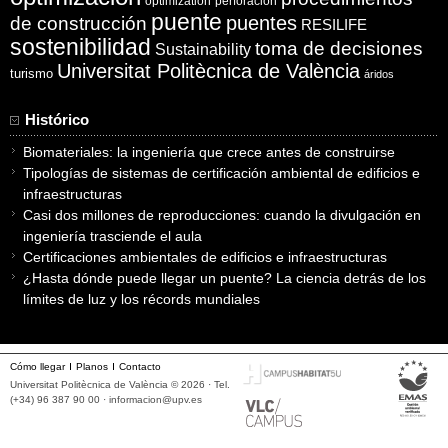
optimization
perforación
puente
puentes
de construcción
RESILIFE
sostenibilidad
toma de decisiones
Sustainability
Universitat Politècnica de València
turismo
áridos
Histórico
Biomateriales: la ingeniería que crece antes de construirse
Tipologías de sistemas de certificación ambiental de edificios e
infraestructuras
Casi dos millones de reproducciones: cuando la divulgación en
ingeniería trasciende el aula
Certificaciones ambientales de edificios e infraestructuras
¿Hasta dónde puede llegar un puente? La ciencia detrás de los
límites de luz y los récords mundiales
Cómo llegar
Planos
Contacto
Universitat Politècnica de València © 2026 · Tel.
(+34) 96 387 90 00 ·
informacion@upv.es