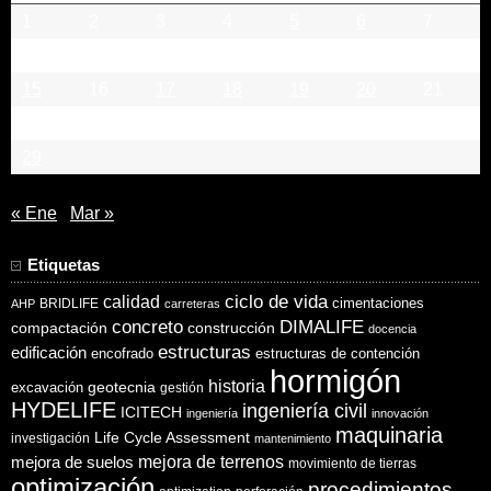
1
2
3
4
5
6
7
8
9
10
11
12
13
14
15
16
17
18
19
20
21
22
23
24
25
26
27
28
29
« Ene
Mar »
Etiquetas
ciclo de vida
calidad
cimentaciones
BRIDLIFE
AHP
carreteras
concreto
DIMALIFE
compactación
construcción
docencia
estructuras
edificación
encofrado
estructuras de contención
hormigón
historia
excavación
geotecnia
gestión
HYDELIFE
ingeniería civil
ICITECH
ingeniería
innovación
maquinaria
Life Cycle Assessment
investigación
mantenimiento
mejora de suelos
mejora de terrenos
movimiento de tierras
optimización
procedimientos