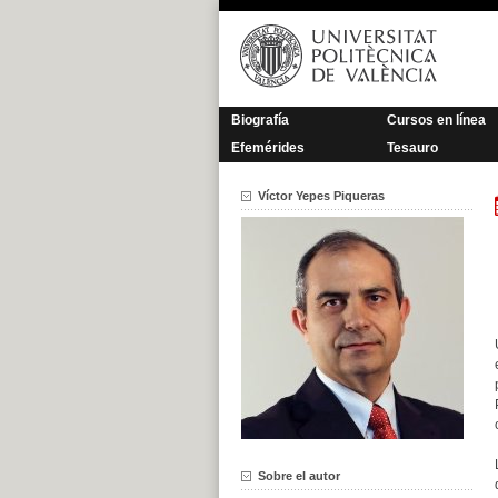
Saltar
al
contenido
Biografía
Cursos en línea
Efemérides
Tesauro
Víctor Yepes Piqueras
Sobre el autor