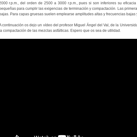
2000 r.p.m., del orden de 2500 a 3000 r.p.m., pues si son inferiores su eficac
pequeñas para cumplir las exigencias de terminación y compactación. Las primera
bajas. Para capas gruesas suelen emplearse amplitudes altas y frecuencias bajas y
A continuación os dejo un vídeo del profesor Miguel Ángel del Val, de la Universid
la compactación de las mezclas asfálticas. Espero que os sea de utilidad.