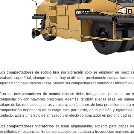
Los
compactadores de rodillo liso sin vibración
sólo se emplean en mezclas
acabado superficial, siempre que se hayan utilizado previamente compactadore
ligeros y con baja presión lineal. Suelen ser compactadoras vibratorias tándem de 8
Con los
compactadores de neumáticos
se debe trabajar con presiones no m
compactación con mayores presiones. Además, tendrán ruedas lisas, en númer
solape de las ruedas delanteras y trasera, con faldones de lona protectores para e
compactación dependerá de la carga total por rueda, de la presión y rigidez del
contacto. Existe un efecto de amasado y el efecto compactador en profundidad es m
Los
compactadores vibratorios
se usan ampliamente, excepto para capas d
amplitudes y frecuencias. Estos compactadores trabajan a frecuencias mayores qu