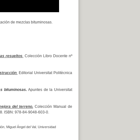
tación de mezclas bituminosas.
as resueltos
.
Colección Libro Docente nº
strucción
.
Editorial Universitat Politècnica
as bituminosas.
Apuntes de la Universitat
ejora del terreno.
Colección Manual de
 428. ISBN: 978-84-9048-603-0.
ión
,
Miguel Ángel del Val
,
Universidad