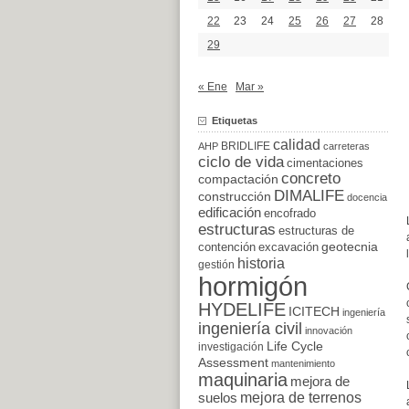
22
23
24
25
26
27
28
29
« Ene
Mar »
Etiquetas
calidad
BRIDLIFE
AHP
carreteras
ciclo de vida
cimentaciones
concreto
compactación
DIMALIFE
construcción
docencia
edificación
encofrado
estructuras
estructuras de
excavación
geotecnia
contención
historia
gestión
hormigón
HYDELIFE
ICITECH
ingeniería
ingeniería civil
innovación
Life Cycle
investigación
Assessment
mantenimiento
maquinaria
mejora de
suelos
mejora de terrenos