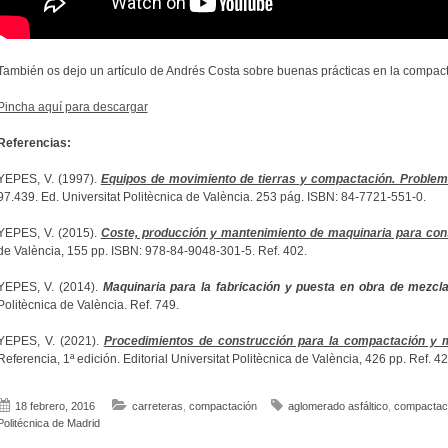
También os dejo un artículo de Andrés Costa sobre buenas prácticas en la compac
Pincha aquí para descargar
Referencias:
YEPES, V. (1997).
Equipos de movimiento de tierras y compactación. Problem
97.439. Ed. Universitat Politècnica de València. 253 pág. ISBN: 84-7721-551-0.
YEPES, V. (2015).
Coste, producción y mantenimiento de maquinaria para con
de València, 155 pp. ISBN: 978-84-9048-301-5. Ref. 402.
YEPES, V. (2014).
Maquinaria para la fabricación y puesta en obra de mezcl
Politècnica de València. Ref. 749.
YEPES, V. (2021).
Procedimientos de construcción para la compactación y m
Referencia, 1ª edición. Editorial Universitat Politècnica de València, 426 pp. Ref.
18 febrero, 2016
carreteras
,
compactación
aglomerado asfáltico
,
compactac
Politécnica de Madrid