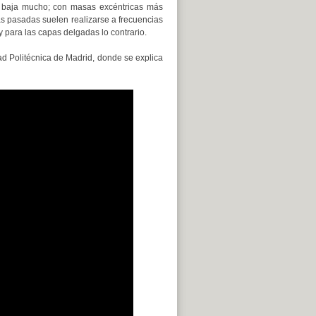
ia baja mucho; con masas excéntricas más
s pasadas suelen realizarse a frecuencias
 para las capas delgadas lo contrario.
ad Politécnica de Madrid, donde se explica