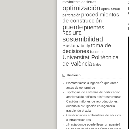
movimiento de tierras
optimización
optimization
procedimientos
perforación
de construcción
puente
puentes
RESILIFE
sostenibilidad
toma de
Sustainability
decisiones
turismo
Universitat Politècnica
de València
áridos
Histórico
Biomateriales: la ingeniería que crece
antes de construirse
Tipologías de sistemas de certificación
ambiental de edificios e infraestructuras
Casi dos millones de reproducciones:
cuando la divulgación en ingeniería
trasciende el aula
Certificaciones ambientales de edificios
e infraestructuras
¿Hasta dónde puede llegar un puente?
La ciencia detrás de los límites de luz y