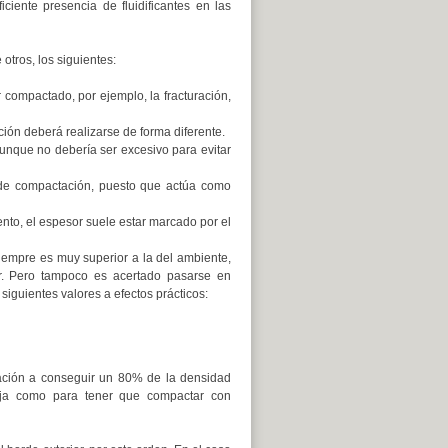
iciente presencia de fluidificantes en las
otros, los siguientes:
 compactado, por ejemplo, la fracturación,
ón deberá realizarse de forma diferente.
aunque no debería ser excesivo para evitar
d de compactación, puesto que actúa como
to, el espesor suele estar marcado por el
iempre es muy superior a la del ambiente,
or. Pero tampoco es acertado pasarse en
siguientes valores a efectos prácticos:
ración a conseguir un 80% de la densidad
baja como para tener que compactar con