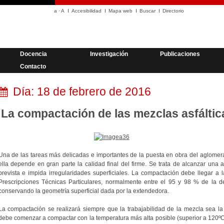
a
·
A
Accesibilidad
Mapa web
Buscar
Directorio
Docencia
Investigación
Publicaciones
Contacto
Día:
18 de febrero de 2016
La compactación de las mezclas asfáltic
Una de las tareas más delicadas e importantes de la puesta en obra del aglomer
ella depende en gran parte la calidad final del firme. Se trata de alcanzar una 
prevista e impida irregularidades superficiales. La compactación debe llegar a 
Prescripciones Técnicas Particulares, normalmente entre el 95 y 98 % de la de
conservando la geometría superficial dada por la extendedora.
La compactación se realizará siempre que la trabajabilidad de la mezcla sea la 
debe comenzar a compactar con la temperatura más alta posible (superior a 120ºC