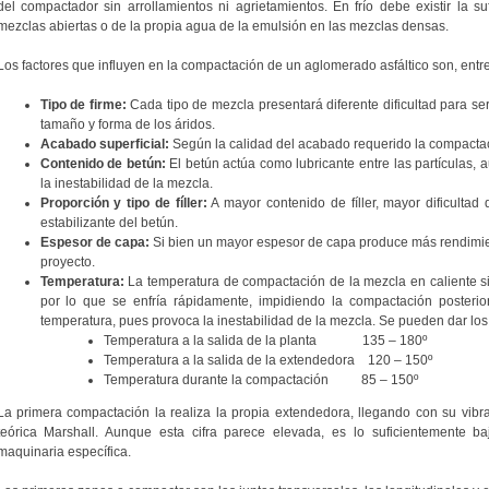
del compactador sin arrollamientos ni agrietamientos. En frío debe existir la suf
mezclas abiertas o de la propia agua de la emulsión en las mezclas densas.
Los factores que influyen en la compactación de un aglomerado asfáltico son, entre 
Tipo de firme:
Cada tipo de mezcla presentará diferente dificultad para ser
tamaño y forma de los áridos.
Acabado superficial:
Según la calidad del acabado requerido la compactaci
Contenido de betún:
El betún actúa como lubricante entre las partículas, 
la inestabilidad de la mezcla.
Proporción y tipo de fíller:
A mayor contenido de fíller, mayor dificulta
estabilizante del betún.
Espesor de capa:
Si bien un mayor espesor de capa produce más rendimien
proyecto.
Temperatura:
La temperatura de compactación de la mezcla en caliente s
por lo que se enfría rápidamente, impidiendo la compactación posteri
temperatura, pues provoca la inestabilidad de la mezcla. Se pueden dar los 
Temperatura a la salida de la planta 135 – 180º
Temperatura a la salida de la extendedora 120 – 150º
Temperatura durante la compactación 85 – 150º
La primera compactación la realiza la propia extendedora, llegando con su vib
teórica Marshall. Aunque esta cifra parece elevada, es lo suficientemente 
maquinaria específica.