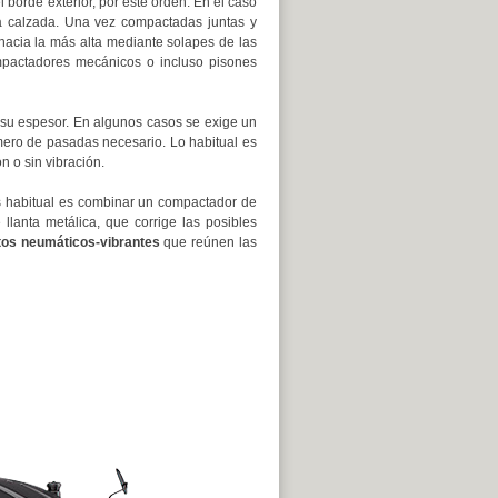
 borde exterior, por este orden. En el caso
la calzada. Una vez compactadas juntas y
hacia la más alta mediante solapes de las
mpactadores mecánicos o incluso pisones
 su espesor. En algunos casos se exige un
mero de pasadas necesario. Lo habitual es
n o sin vibración.
 habitual es combinar un compactador de
lanta metálica, que corrige las posibles
xtos neumáticos-vibrantes
que reúnen las