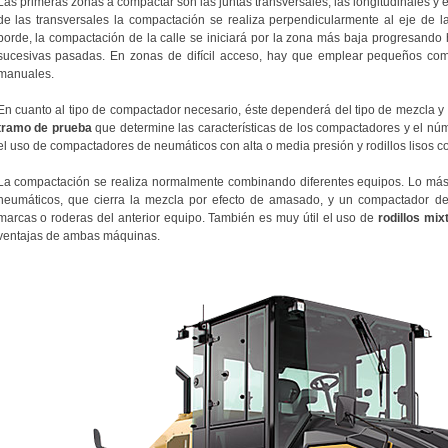
Las primeras zonas a compactar son las juntas transversales, las longitudinales y el
de las transversales la compactación se realiza perpendicularmente al eje de 
borde, la compactación de la calle se iniciará por la zona más baja progresando 
sucesivas pasadas. En zonas de difícil acceso, hay que emplear pequeños co
manuales.
En cuanto al tipo de compactador necesario, éste dependerá del tipo de mezcla y
tramo de prueba
que determine las características de los compactadores y el nú
el uso de compactadores de neumáticos con alta o media presión y rodillos lisos co
La compactación se realiza normalmente combinando diferentes equipos. Lo más
neumáticos, que cierra la mezcla por efecto de amasado, y un compactador de l
marcas o roderas del anterior equipo. También es muy útil el uso de
rodillos mi
ventajas de ambas máquinas.