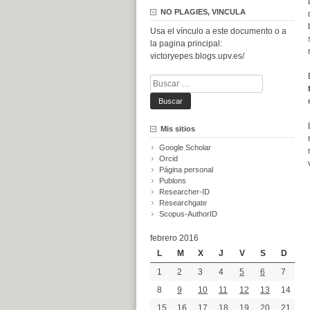
NO PLAGIES, VINCULA
Usa el vínculo a este documento o a
la pagina principal:
victoryepes.blogs.upv.es/
Buscar:
Mis sitios
Google Scholar
Orcid
Página personal
Publons
Researcher-ID
Researchgate
Scopus-AuthorID
febrero 2016
L
M
X
J
V
S
D
1
2
3
4
5
6
7
8
9
10
11
12
13
14
15
16
17
18
19
20
21