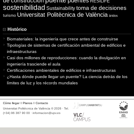
puente
puentes
de construcción
RESILIFE
sostenibilidad
toma de decisiones
Sustainability
Universitat Politècnica de València
turismo
áridos
Histórico
Biomateriales: la ingeniería que crece antes de construirse
Tipologías de sistemas de certificación ambiental de edificios e
infraestructuras
Casi dos millones de reproducciones: cuando la divulgación en
ingeniería trasciende el aula
Certificaciones ambientales de edificios e infraestructuras
¿Hasta dónde puede llegar un puente? La ciencia detrás de los
límites de luz y los récords mundiales
Cómo llegar
Planos
Contacto
Universitat Politècnica de València © 2026 · Tel.
(+34) 96 387 90 00 ·
informacion@upv.es