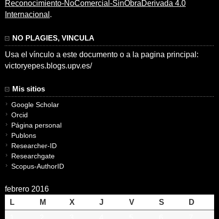
Reconocimiento-NoComercial-SinObraDerivada 4.0
Internacional
.
NO PLAGIES, VINCULA
Usa el vínculo a este documento o a la pagina principal:
victoryepes.blogs.upv.es/
Mis sitios
Google Scholar
Orcid
Página personal
Publons
Researcher-ID
Researchgate
Scopus-AuthorID
febrero 2016
L
M
X
J
V
S
D
1
2
3
4
5
6
7