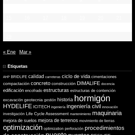
8
9
10
11
12
13
14
15
16
17
18
19
20
21
22
23
24
25
26
27
28
29
« Ene
Mar »
Etiquetas
ciclo de vida
calidad
cimentaciones
BRIDLIFE
AHP
carreteras
concreto
DIMALIFE
compactación
construcción
docencia
estructuras
edificación
encofrado
estructuras de contención
hormigón
historia
excavación
geotecnia
gestión
HYDELIFE
ingeniería civil
ICITECH
ingeniería
innovación
maquinaria
Life Cycle Assessment
investigación
mantenimiento
mejora de suelos
mejora de terrenos
movimiento de tierras
optimización
procedimientos
optimization
perforación