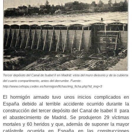
Tercer depósito del Canal de Isabel II en Madrid: vista del muro divisorio y de la cubierta
del cuarto compartimento, antes del derrumbe. Fuente:
http://www.cehopu.cedex.es/hormigon/fichas/img_ficha.php?id_img=3
El hormigón armado tuvo unos inicios complicados en
España debido al terrible accidente ocurrido durante la
construcción del tercer depósito del Canal de Isabel II para
el abastecimiento de Madrid. Se produjeron 29 víctimas
mortales y 60 heridos y que, además de suponer la mayor
catástrofe ocurrida en España en las construcciones