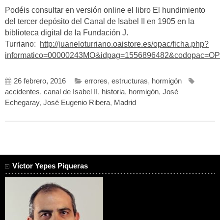
Podéis consultar en versión online el libro El hundimiento
del tercer depósito del Canal de Isabel II en 1905 en la
biblioteca digital de la Fundación J.
Turriano:
http://juaneloturriano.oaistore.es/opac/ficha.php?
informatico=00000243MO&idpag=1556896482&codopac=O
26 febrero, 2016
errores
,
estructuras
,
hormigón
accidentes
,
canal de Isabel II
,
historia
,
hormigón
,
José
Echegaray
,
José Eugenio Ribera
,
Madrid
Víctor Yepes Piqueras