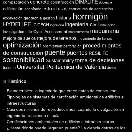
concreto
DIMALIFE
compactación
construcción
docencia
estructuras
edificación
encofrado
estructuras de contención
hormigón
historia
excavación
geotecnia
gestión
HYDELIFE
ingeniería civil
ICITECH
ingeniería
innovación
maquinaria
Life Cycle Assessment
investigación
mantenimiento
mejora de suelos
mejora de terrenos
movimiento de tierras
optimización
procedimientos
optimization
perforación
puente
puentes
de construcción
RESILIFE
sostenibilidad
toma de decisiones
Sustainability
Universitat Politècnica de València
turismo
áridos
Histórico
Biomateriales: la ingeniería que crece antes de construirse
Tipologías de sistemas de certificación ambiental de edificios e
infraestructuras
Casi dos millones de reproducciones: cuando la divulgación en
ingeniería trasciende el aula
Certificaciones ambientales de edificios e infraestructuras
¿Hasta dónde puede llegar un puente? La ciencia detrás de los