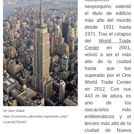
neoyorquino ostentó
el título de edificio
más alto del mundo
desde 1931 hasta
1971. Tras el colapso
del
World Trade
Center
en 2001,
volvió a ser el más
alto de la ciudad
hasta que fue
superado por el One
World Trade Center
en 2012. Con sus
443 m de altura, es
uno de los
rascacielos más
De Sam Valadi -
emblemáticos y el
https://commons.wikimedia.org/w/index.php?
curid=62752443
tercero más alto de la
ciudad de Nueva