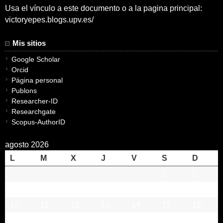
Usa el vínculo a este documento o a la pagina principal:
victoryepes.blogs.upv.es/
Mis sitios
Google Scholar
Orcid
Página personal
Publons
Researcher-ID
Researchgate
Scopus-AuthorID
agosto 2026
L
M
X
J
V
S
D
1
2
3
4
5
6
7
8
9
10
11
12
13
14
15
16
17
18
19
20
21
22
23