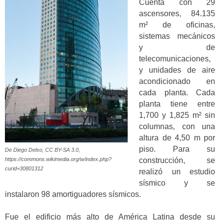
Cuenta con 29
ascensores, 84.135
m² de oficinas,
sistemas mecánicos
y de
telecomunicaciones,
y unidades de aire
acondicionado en
cada planta. Cada
planta tiene entre
1,700 y 1,825 m² sin
columnas, con una
altura de 4,50 m por
piso. Para su
De Diego Delso, CC BY-SA 3.0,
construcción, se
https://commons.wikimedia.org/w/index.php?
curid=30801312
realizó un estudio
sísmico y se
instalaron 98 amortiguadores sísmicos.
Fue el edificio más alto de América Latina desde su