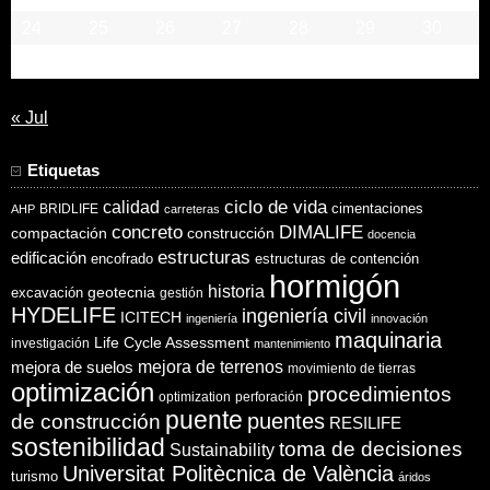
24
25
26
27
28
29
30
31
« Jul
Etiquetas
ciclo de vida
calidad
cimentaciones
BRIDLIFE
AHP
carreteras
concreto
DIMALIFE
compactación
construcción
docencia
estructuras
edificación
encofrado
estructuras de contención
hormigón
historia
excavación
geotecnia
gestión
HYDELIFE
ingeniería civil
ICITECH
ingeniería
innovación
maquinaria
Life Cycle Assessment
investigación
mantenimiento
mejora de suelos
mejora de terrenos
movimiento de tierras
optimización
procedimientos
optimization
perforación
puente
puentes
de construcción
RESILIFE
sostenibilidad
toma de decisiones
Sustainability
Universitat Politècnica de València
turismo
áridos