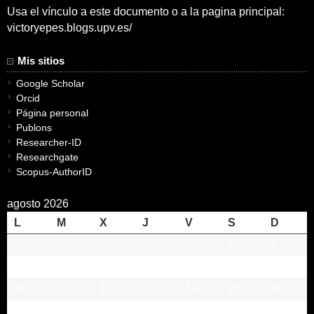
Usa el vínculo a este documento o a la pagina principal:
victoryepes.blogs.upv.es/
Mis sitios
Google Scholar
Orcid
Página personal
Publons
Researcher-ID
Researchgate
Scopus-AuthorID
agosto 2026
L
M
X
J
V
S
D
1
2
3
4
5
6
7
8
9
10
11
12
13
14
15
16
17
18
19
20
21
22
23