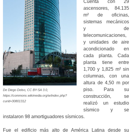
Cuenta con 29
ascensores, 84.135
m² de oficinas,
sistemas mecánicos
y de
telecomunicaciones,
y unidades de aire
acondicionado en
cada planta. Cada
planta tiene entre
1,700 y 1,825 m² sin
columnas, con una
altura de 4,50 m por
piso. Para su
De Diego Delso, CC BY-SA 3.0,
construcción, se
https://commons.wikimedia.org/w/index.php?
curid=30801312
realizó un estudio
sísmico y se
instalaron 98 amortiguadores sísmicos.
Fue el edificio más alto de América Latina desde su