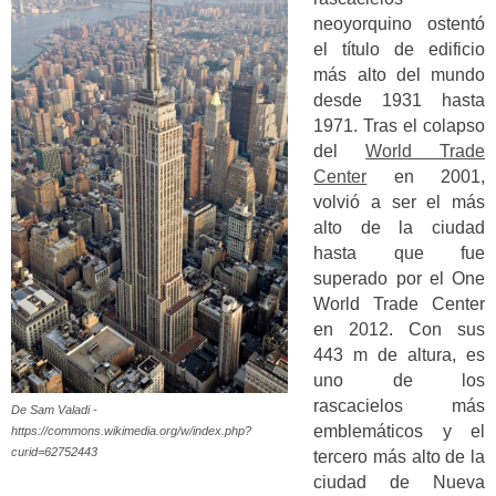
neoyorquino ostentó
el título de edificio
más alto del mundo
desde 1931 hasta
1971. Tras el colapso
del
World Trade
Center
en 2001,
volvió a ser el más
alto de la ciudad
hasta que fue
superado por el One
World Trade Center
en 2012. Con sus
443 m de altura, es
uno de los
rascacielos más
De Sam Valadi -
emblemáticos y el
https://commons.wikimedia.org/w/index.php?
curid=62752443
tercero más alto de la
ciudad de Nueva