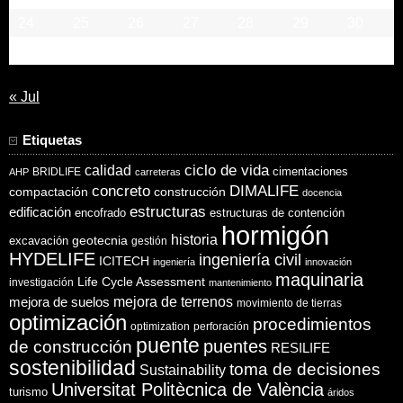
24
25
26
27
28
29
30
31
« Jul
Etiquetas
ciclo de vida
calidad
cimentaciones
BRIDLIFE
AHP
carreteras
concreto
DIMALIFE
compactación
construcción
docencia
estructuras
edificación
encofrado
estructuras de contención
hormigón
historia
excavación
geotecnia
gestión
HYDELIFE
ingeniería civil
ICITECH
ingeniería
innovación
maquinaria
Life Cycle Assessment
investigación
mantenimiento
mejora de suelos
mejora de terrenos
movimiento de tierras
optimización
procedimientos
optimization
perforación
puente
puentes
de construcción
RESILIFE
sostenibilidad
toma de decisiones
Sustainability
Universitat Politècnica de València
turismo
áridos