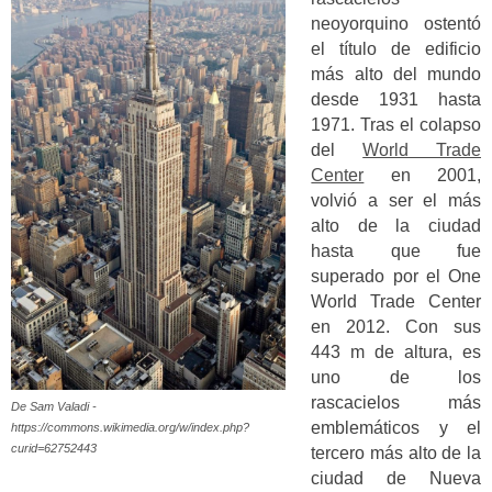
neoyorquino ostentó
el título de edificio
más alto del mundo
desde 1931 hasta
1971. Tras el colapso
del
World Trade
Center
en 2001,
volvió a ser el más
alto de la ciudad
hasta que fue
superado por el One
World Trade Center
en 2012. Con sus
443 m de altura, es
uno de los
rascacielos más
De Sam Valadi -
emblemáticos y el
https://commons.wikimedia.org/w/index.php?
curid=62752443
tercero más alto de la
ciudad de Nueva