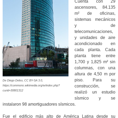
Cuenta con 29
ascensores, 84.135
m² de oficinas,
sistemas mecánicos
y de
telecomunicaciones,
y unidades de aire
acondicionado en
cada planta. Cada
planta tiene entre
1,700 y 1,825 m² sin
columnas, con una
altura de 4,50 m por
piso. Para su
De Diego Delso, CC BY-SA 3.0,
construcción, se
https://commons.wikimedia.org/w/index.php?
curid=30801312
realizó un estudio
sísmico y se
instalaron 98 amortiguadores sísmicos.
Fue el edificio más alto de América Latina desde su