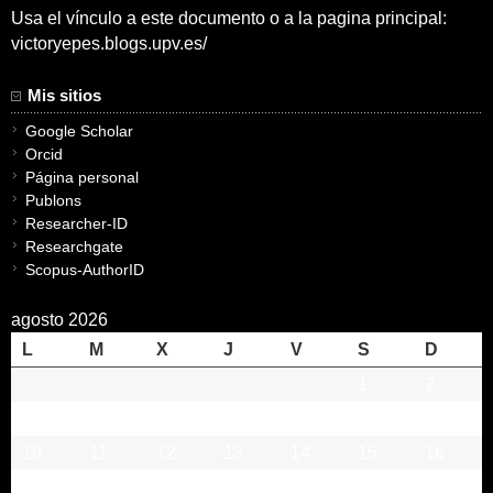
Usa el vínculo a este documento o a la pagina principal:
victoryepes.blogs.upv.es/
Mis sitios
Google Scholar
Orcid
Página personal
Publons
Researcher-ID
Researchgate
Scopus-AuthorID
agosto 2026
L
M
X
J
V
S
D
1
2
3
4
5
6
7
8
9
10
11
12
13
14
15
16
17
18
19
20
21
22
23