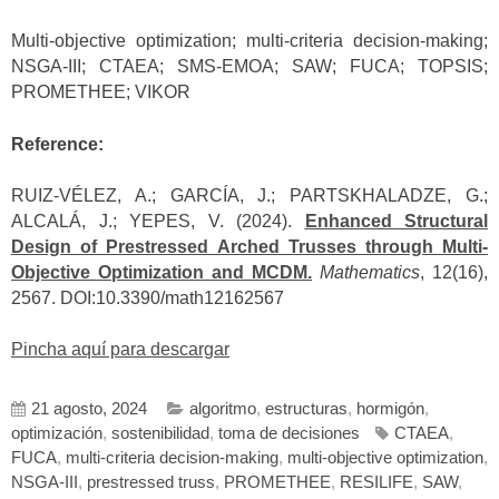
Multi-objective optimization; multi-criteria decision-making;
NSGA-III; CTAEA; SMS-EMOA; SAW; FUCA; TOPSIS;
PROMETHEE; VIKOR
Reference:
RUIZ-VÉLEZ, A.; GARCÍA, J.; PARTSKHALADZE, G.;
ALCALÁ, J.; YEPES, V. (2024).
Enhanced Structural
Design of Prestressed Arched Trusses through Multi-
Objective Optimization and MCDM.
Mathematics
, 12(16),
2567. DOI:10.3390/math12162567
Pincha aquí para descargar
21 agosto, 2024
algoritmo
,
estructuras
,
hormigón
,
optimización
,
sostenibilidad
,
toma de decisiones
CTAEA
,
FUCA
,
multi-criteria decision-making
,
multi-objective optimization
,
NSGA-III
,
prestressed truss
,
PROMETHEE
,
RESILIFE
,
SAW
,