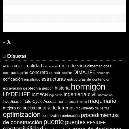
10
11
12
13
14
15
16
17
18
19
20
21
22
23
24
25
26
27
28
29
30
31
« Jul
Etiquetas
ciclo de vida
calidad
cimentaciones
BRIDLIFE
AHP
carreteras
concreto
DIMALIFE
compactación
construcción
docencia
estructuras
edificación
encofrado
estructuras de contención
hormigón
historia
excavación
geotecnia
gestión
HYDELIFE
ingeniería civil
ICITECH
ingeniería
innovación
maquinaria
Life Cycle Assessment
investigación
mantenimiento
mejora de suelos
mejora de terrenos
movimiento de tierras
optimización
procedimientos
optimization
perforación
puente
puentes
de construcción
RESILIFE
sostenibilidad