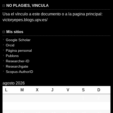
NO PLAGIES, VINCULA
Usa el vínculo a este documento o a la pagina principal:
victoryepes.blogs.upv.es/
Mis sitios
Google Scholar
Orcid
Página personal
Publons
Researcher-ID
Researchgate
Scopus-AuthorID
agosto 2026
L
M
X
J
V
S
D
1
2
3
4
5
6
7
8
9