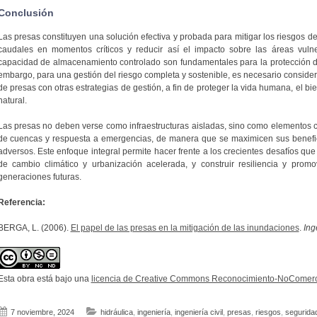
Conclusión
Las presas constituyen una solución efectiva y probada para mitigar los riesgos de
caudales en momentos críticos y reducir así el impacto sobre las áreas vuln
capacidad de almacenamiento controlado son fundamentales para la protección d
embargo, para una gestión del riesgo completa y sostenible, es necesario conside
de presas con otras estrategias de gestión, a fin de proteger la vida humana, el bie
natural.
Las presas no deben verse como infraestructuras aisladas, sino como elementos 
de cuencas y respuesta a emergencias, de manera que se maximicen sus benefic
adversos. Este enfoque integral permite hacer frente a los crecientes desafíos qu
de cambio climático y urbanización acelerada, y construir resiliencia y prom
generaciones futuras.
Referencia:
BERGA, L. (2006).
El papel de las presas en la mitigación de las inundaciones
.
Ing
Esta obra está bajo una
licencia de Creative Commons Reconocimiento-NoComerci
7 noviembre, 2024
hidráulica
,
ingeniería
,
ingeniería civil
,
presas
,
riesgos
,
segurida