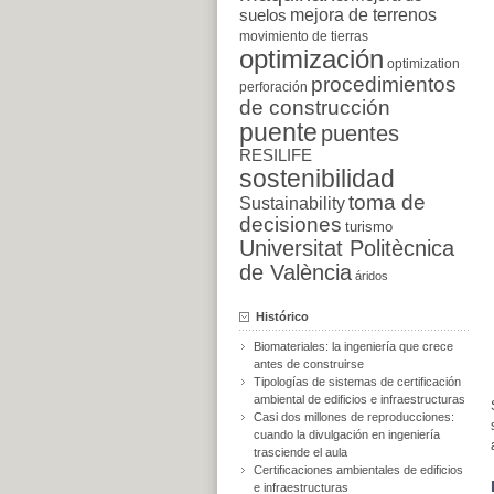
suelos
mejora de terrenos
movimiento de tierras
optimización
optimization
procedimientos
perforación
de construcción
puente
puentes
RESILIFE
sostenibilidad
toma de
Sustainability
decisiones
turismo
Universitat Politècnica
de València
áridos
Histórico
Biomateriales: la ingeniería que crece
antes de construirse
Tipologías de sistemas de certificación
ambiental de edificios e infraestructuras
Casi dos millones de reproducciones:
cuando la divulgación en ingeniería
trasciende el aula
Certificaciones ambientales de edificios
e infraestructuras