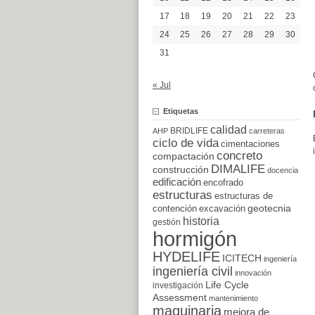
17
18
19
20
21
22
23
24
25
26
27
28
29
30
31
« Jul
Etiquetas
calidad
BRIDLIFE
AHP
carreteras
ciclo de vida
cimentaciones
concreto
compactación
DIMALIFE
construcción
docencia
edificación
encofrado
estructuras
estructuras de
excavación
geotecnia
contención
historia
gestión
hormigón
HYDELIFE
ICITECH
ingeniería
ingeniería civil
innovación
Life Cycle
investigación
Assessment
mantenimiento
maquinaria
mejora de