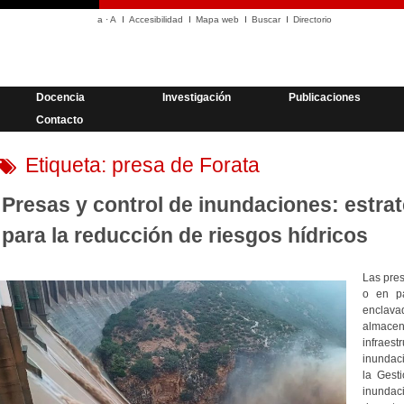
a
·
A
Accesibilidad
Mapa web
Buscar
Directorio
Docencia
Investigación
Publicaciones
Contacto
Etiqueta:
presa de Forata
Presas y control de inundaciones: estra
para la reducción de riesgos hídricos
Las pres
o en pa
enclava
almac
infraest
inundac
la Gest
inunda