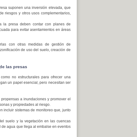
presa suponen una inversión elevada, que
 de riesgos y otros usos complementarios,
a la presa deben contar con planes de
cuada para evitar asentamientos en áreas
arlas con otras medidas de gestión de
zonificación de uso del suelo, creación de
de las presas
 como no estructurales para ofrecer una
egan un papel esencial, pero necesitan ser
as propensas a inundaciones y promover el
rsonas y propiedades al riesgo.
n incluir sistemas de monitoreo que, junto
del suelo y la vegetación en las cuencas
dad de agua que llega al embalse en eventos