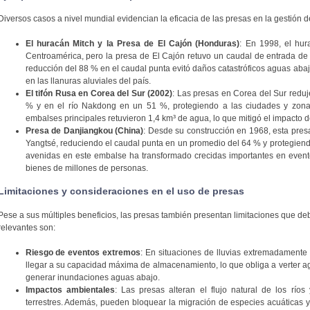
Diversos casos a nivel mundial evidencian la eficacia de las presas en la gestión 
El huracán Mitch y la Presa de El Cajón (Honduras)
: En 1998, el hu
Centroamérica, pero la presa de El Cajón retuvo un caudal de entrada de 
reducción del 88 % en el caudal punta evitó daños catastróficos aguas aba
en las llanuras aluviales del país.
El tifón Rusa en Corea del Sur (2002)
: Las presas en Corea del Sur reduj
% y en el río Nakdong en un 51 %, protegiendo a las ciudades y zona
embalses principales retuvieron 1,4 km³ de agua, lo que mitigó el impacto de 
Presa de Danjiangkou (China)
: Desde su construcción en 1968, esta pres
Yangtsé, reduciendo el caudal punta en un promedio del 64 % y protegien
avenidas en este embalse ha transformado crecidas importantes en event
bienes de millones de personas.
Limitaciones y consideraciones en el uso de presas
Pese a sus múltiples beneficios, las presas también presentan limitaciones que d
relevantes son:
Riesgo de eventos extremos
: En situaciones de lluvias extremadamente
llegar a su capacidad máxima de almacenamiento, lo que obliga a verter ag
generar inundaciones aguas abajo.
Impactos ambientales
: Las presas alteran el flujo natural de los río
terrestres. Además, pueden bloquear la migración de especies acuáticas y 