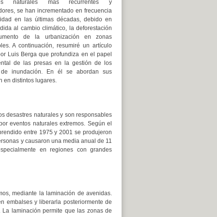
res naturales más recurrentes y
dores, se han incrementado en frecuencia
sidad en las últimas décadas, debido en
ida al cambio climático, la deforestación
umento de la urbanización en zonas
les. A continuación, resumiré un artículo
por Luis Berga que profundiza en el papel
ntal de las presas en la gestión de los
 de inundación. En él se abordan sus
 en distintos lugares.
os desastres naturales y son responsables
or eventos naturales extremos. Según el
prendido entre 1975 y 2001 se produjeron
personas y causaron una media anual de 11
especialmente en regiones con grandes
mos, mediante la laminación de avenidas.
en embalses y liberarla posteriormente de
. La laminación permite que las zonas de