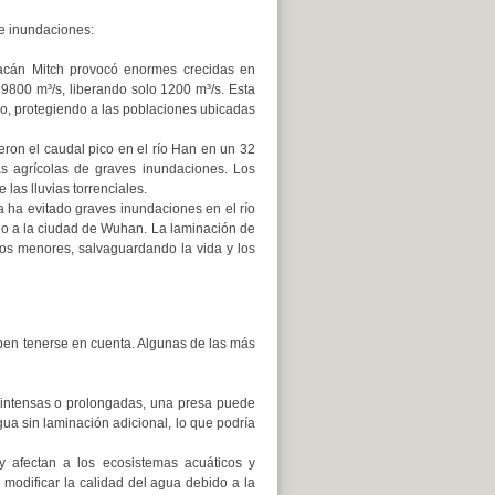
de inundaciones:
racán Mitch provocó enormes crecidas en
9800 m³/s, liberando solo 1200 m³/s. Esta
jo, protegiendo a las poblaciones ubicadas
eron el caudal pico en el río Han en un 32
s agrícolas de graves inundaciones. Los
las lluvias torrenciales.
a ha evitado graves inundaciones en el río
do a la ciudad de Wuhan. La laminación de
os menores, salvaguardando la vida y los
eben tenerse en cuenta. Algunas de las más
 intensas o prolongadas, una presa puede
ua sin laminación adicional, lo que podría
s y afectan a los ecosistemas acuáticos y
modificar la calidad del agua debido a la