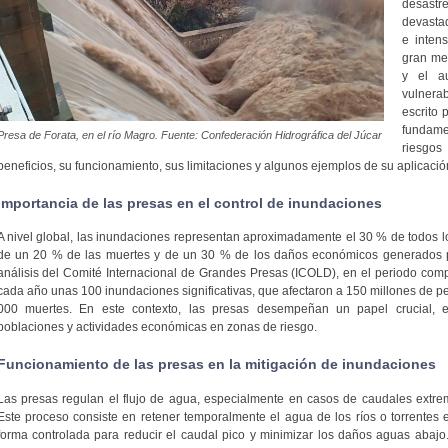
desast
devasta
e inten
gran med
y el a
vulnerab
escrito 
fundame
Presa de Forata, en el río Magro. Fuente: Confederación Hidrográfica del Júcar
riesgos
beneficios, su funcionamiento, sus limitaciones y algunos ejemplos de su aplicación
Importancia de las presas en el control de inundaciones
A nivel global, las inundaciones representan aproximadamente el 30 % de todos l
de un 20 % de las muertes y de un 30 % de los daños económicos generados p
análisis del Comité Internacional de Grandes Presas (ICOLD), en el periodo com
cada año unas 100 inundaciones significativas, que afectaron a 150 millones de 
000 muertes. En este contexto, las presas desempeñan un papel crucial, 
poblaciones y actividades económicas en zonas de riesgo.
Funcionamiento de las presas en la mitigación de inundaciones
Las presas regulan el flujo de agua, especialmente en casos de caudales extre
Este proceso consiste en retener temporalmente el agua de los ríos o torrentes 
forma controlada para reducir el caudal pico y minimizar los daños aguas abajo