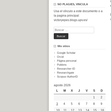
NO PLAGIES, VINCULA
Usa el vínculo a este documento o a
la pagina principal:
victoryepes.blogs.upv.es/
Buscar:
Mis sitios
Google Scholar
Orcid
Página personal
Publons
Researcher-ID
Researchgate
Scopus-AuthorID
agosto 2026
L
M
X
J
V
S
D
1
2
3
4
5
6
7
8
9
10
11
12
13
14
15
16