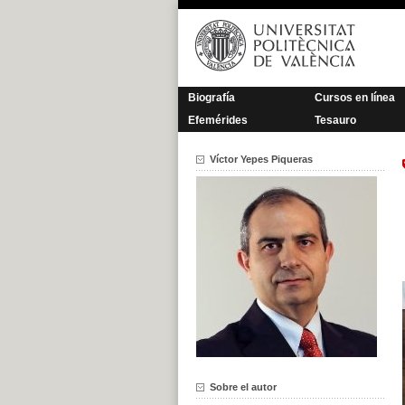
Saltar
al
contenido
Biografía
Cursos en línea
Efemérides
Tesauro
Víctor Yepes Piqueras
Sobre el autor