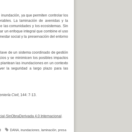
 inundación, ya que permiten controlar los
erables. La laminación de avenidas y la
e las comunidades y los ecosistemas. Sin
rar un enfoque integral que combine el uso
nestar social y la preservación del entorno
clave de un sistema coordinado de gestión
ios y se minimicen los posibles impactos
e plantean las inundaciones en un contexto
over la seguridad a largo plazo para las
eniería Civil,
144: 7-13.
al-SinObraDerivada 4.0 Internacional
.
d
DANA
,
inundaciones
,
laminación
,
presa