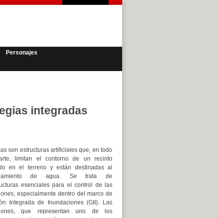
Personajes
tegias integradas
as son estructuras artificiales que, en todo
rte, limitan el contorno de un recinto
do en el terreno y están destinadas al
enamiento de agua. Se trata de
ructuras esenciales para el control de las
iones, especialmente dentro del marco de
ión Integrada de Inundaciones (GII). Las
ciones, que representan uno de los