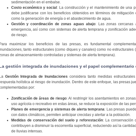
sedimentación en el embalse.
Costo económico y social
: La construcción y el mantenimiento de una 
debe justificarse con los beneficios obtenidos en términos de mitigación
como la generación de energía o el abastecimiento de agua.
Gestión y coordinación de zonas aguas abajo
: Las zonas cercanas 
emergencia, así como con sistemas de alerta temprana y zonificación ade
de riesgo.
Para maximizar los beneficios de las presas, es fundamental complement
inundaciones, tanto estructurales (como diques y canales) como no estructurales (
zonas de almacenamiento controladas y sistemas de alerta temprana).
La gestión integrada de inundaciones y el papel complementario 
La
Gestión Integrada de Inundaciones
considera tanto medidas estructurales
respuesta holística al riesgo de inundación. Dentro de este enfoque, las presas ju
complementadas por:
Zonificación de áreas de riesgo
: Al restringir los asentamientos en zon
uso agrícola o recreativo en estas áreas, se reduce la exposición de las pe
Planes de emergencia y sistemas de alerta temprana
: Las presas puede
con datos climáticos, permiten anticipar crecidas y alertar a la población.
Medidas de conservación del suelo y reforestación
: La conservación 
contribuyen a disminuir la escorrentía superficial, reduciendo así la canti
de lluvias intensas.