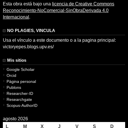
Esta obra está bajo una
licencia de Creative Commons
Reconocimiento-NoComercial-SinObraDerivada 4.0
Internacional
.
NO PLAGIES, VINCULA
Usa el vínculo a este documento o a la pagina principal:
victoryepes.blogs.upv.es/
Mis sitios
Google Scholar
Orcid
Página personal
Publons
Researcher-ID
Researchgate
Scopus-AuthorID
agosto 2026
L
M
X
J
V
S
D