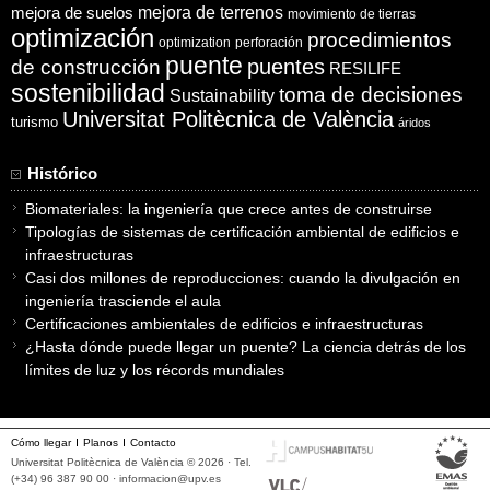
mejora de suelos
mejora de terrenos
movimiento de tierras
optimización
procedimientos
optimization
perforación
puente
puentes
de construcción
RESILIFE
sostenibilidad
toma de decisiones
Sustainability
Universitat Politècnica de València
turismo
áridos
Histórico
Biomateriales: la ingeniería que crece antes de construirse
Tipologías de sistemas de certificación ambiental de edificios e
infraestructuras
Casi dos millones de reproducciones: cuando la divulgación en
ingeniería trasciende el aula
Certificaciones ambientales de edificios e infraestructuras
¿Hasta dónde puede llegar un puente? La ciencia detrás de los
límites de luz y los récords mundiales
Cómo llegar
Planos
Contacto
Universitat Politècnica de València © 2026 · Tel.
(+34) 96 387 90 00 ·
informacion@upv.es