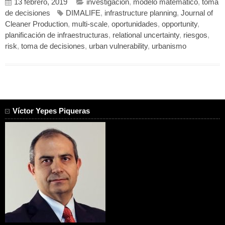
13 febrero, 2019
investigación
,
modelo matemático
,
toma
de decisiones
DIMALIFE
,
infrastructure planning
,
Journal of
Cleaner Production
,
multi-scale
,
oportunidades
,
opportunity
,
planificación de infraestructuras
,
relational uncertainty
,
riesgos
,
risk
,
toma de decisiones
,
urban vulnerability
,
urbanismo
Víctor Yepes Piqueras