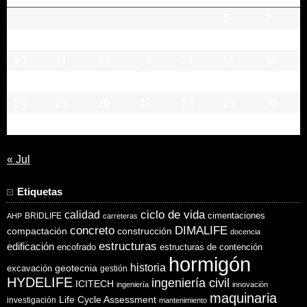
1
2
3
4
5
6
7
8
9
10
11
12
13
14
15
16
17
18
19
20
21
22
23
24
25
26
27
28
29
30
31
« Jul
Etiquetas
ciclo de vida
calidad
cimentaciones
BRIDLIFE
AHP
carreteras
concreto
DIMALIFE
compactación
construcción
docencia
estructuras
edificación
encofrado
estructuras de contención
hormigón
historia
excavación
geotecnia
gestión
HYDELIFE
ingeniería civil
ICITECH
ingeniería
innovación
maquinaria
Life Cycle Assessment
investigación
mantenimiento