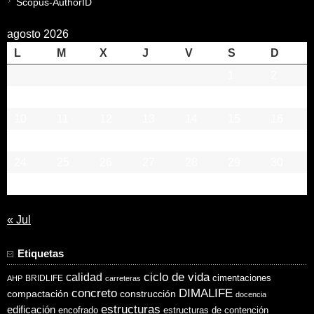
Scopus-AuthorID
agosto 2026
L
M
X
J
V
S
D
1
2
3
4
5
6
7
8
9
10
11
12
13
14
15
16
17
18
19
20
21
22
23
24
25
26
27
28
29
30
31
« Jul
Etiquetas
ciclo de vida
calidad
cimentaciones
BRIDLIFE
AHP
carreteras
concreto
DIMALIFE
compactación
construcción
docencia
estructuras
edificación
encofrado
estructuras de contención