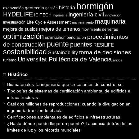
hormigón
historia
excavación
geotecnia
gestión
HYDELIFE
ingeniería civil
ICITECH
ingeniería
innovación
maquinaria
Life Cycle Assessment
investigación
mantenimiento
mejora de suelos
mejora de terrenos
movimiento de tierras
optimización
procedimientos
optimization
perforación
puente
puentes
de construcción
RESILIFE
sostenibilidad
toma de decisiones
Sustainability
Universitat Politècnica de València
turismo
áridos
Histórico
Biomateriales: la ingeniería que crece antes de construirse
Tipologías de sistemas de certificación ambiental de edificios e
infraestructuras
Casi dos millones de reproducciones: cuando la divulgación en
ingeniería trasciende el aula
Certificaciones ambientales de edificios e infraestructuras
¿Hasta dónde puede llegar un puente? La ciencia detrás de los
límites de luz y los récords mundiales