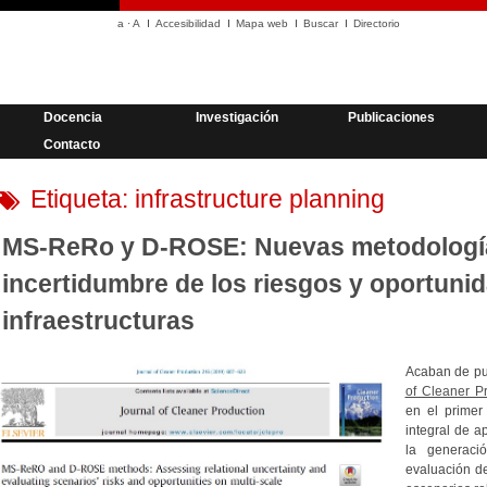
a
·
A
Accesibilidad
Mapa web
Buscar
Directorio
Docencia
Investigación
Publicaciones
Contacto
Etiqueta:
infrastructure planning
MS-ReRo y D-ROSE: Nuevas metodologías
incertidumbre de los riesgos y oportunid
infraestructuras
Acaban de pub
of Cleaner P
en el primer
integral de a
la generació
evaluación de