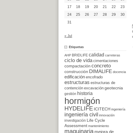
17
18
19
20
21
22
23
24
25
26
27
28
29
30
31
« Jul
Etiquetas
calidad
BRIDLIFE
AHP
carreteras
ciclo de vida
cimentaciones
concreto
compactación
DIMALIFE
construcción
docencia
edificación
encofrado
estructuras
estructuras de
excavación
geotecnia
contención
historia
gestión
hormigón
HYDELIFE
ICITECH
ingeniería
ingeniería civil
innovación
Life Cycle
investigación
Assessment
mantenimiento
maquinaria
mejora de