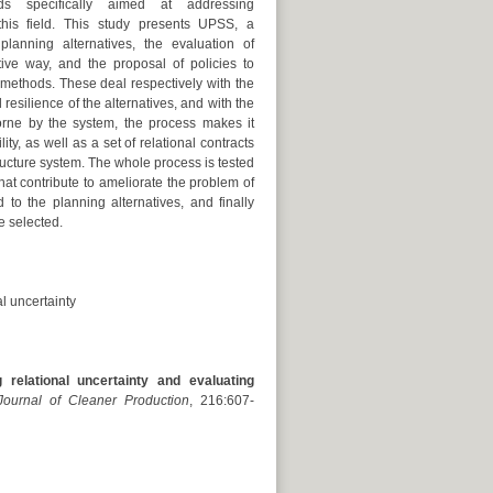
s specifically aimed at addressing
 this field. This study presents UPSS, a
lanning alternatives, the evaluation of
tive way, and the proposal of policies to
methods. These deal respectively with the
d resilience of the alternatives, and with the
borne by the system, the process makes it
ity, as well as a set of relational contracts
tructure system. The whole process is tested
hat contribute to ameliorate the problem of
 to the planning alternatives, and finally
e selected.
al uncertainty
lational uncertainty and evaluating
Journal of Cleaner Production
, 216:607-