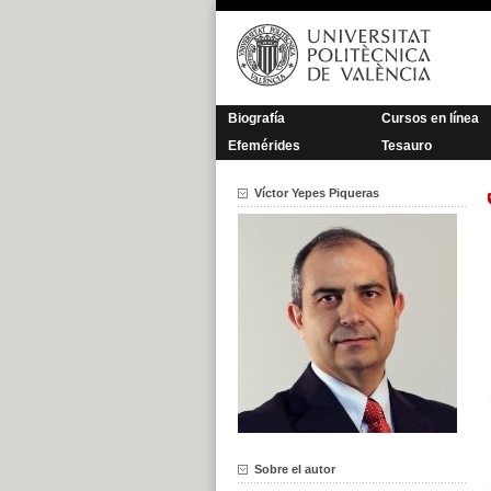
Saltar
al
contenido
Biografía
Cursos en línea
Efemérides
Tesauro
Víctor Yepes Piqueras
Sobre el autor