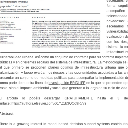
escenarios r
forma cogni
acompañen 
seleccionad
novedosos: (
escenarios 
vulnerabilidad
evaluación de
con los ries
sistema, la m
infraestruc
vulnerabilidad urbana, así como un conjunto de contratos para su correcta impleme
públicas y en diferentes escalas del sistema de infraestructura. La metodología se
el que primero se proponen planes óptimos de infraestructura urbana que c
urbanización, y luego evalúan los riesgos y las oportunidades asociadas a las alte
presentar un conjunto de medidas políticas para acompañar la implementación de l
forma parte de nuestra línea de
investigación BRIDLIFE
en la que se pretenden opt
coste, sino al impacto ambiental y social que generan a lo largo de su ciclo de vida
El artículo lo podéis descargar GRATUITAMENTE hasta el 3 d
enlace:
https://authors.elsevier.com/c/1YZ1b3QCo9R7vs
Abstract
There is a growing interest in model-based decision support systems contributing