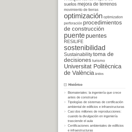
suelos
mejora de terrenos
movimiento de tierras
optimización
optimization
procedimientos
perforación
de construcción
puente
puentes
RESILIFE
sostenibilidad
toma de
Sustainability
decisiones
turismo
Universitat Politècnica
de València
áridos
Histórico
Biomateriales: la ingeniería que crece
antes de construirse
Tipologías de sistemas de certificación
ambiental de edificios e infraestructuras
Casi dos millones de reproducciones:
cuando la divulgación en ingeniería
trasciende el aula
Certificaciones ambientales de edificios
e infraestructuras