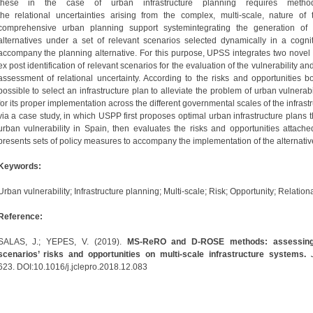
these in the case of urban infrastructure planning requires method
the relational uncertainties arising from the complex, multi-scale, nature of
comprehensive urban planning support systemintegrating the generation of p
alternatives under a set of relevant scenarios selected dynamically in a cogni
accompany the planning alternative. For this purpose, UPSS integrates two novel 
ex post identification of relevant scenarios for the evaluation of the vulnerability an
assessment of relational uncertainty. According to the risks and opportunities 
possible to select an infrastructure plan to alleviate the problem of urban vulnerabil
for its proper implementation across the different governmental scales of the infras
via a case study, in which USPP first proposes optimal urban infrastructure plans t
urban vulnerability in Spain, then evaluates the risks and opportunities attached
presents sets of policy measures to accompany the implementation of the alternativ
Keywords:
Urban vulnerability; Infrastructure planning; Multi-scale; Risk; Opportunity; Relation
Reference:
SALAS, J.; YEPES, V. (2019).
MS-ReRO and D-ROSE methods: assessing re
scenarios’ risks and opportunities on multi-scale infrastructure systems.
623. DOI:10.1016/j.jclepro.2018.12.083