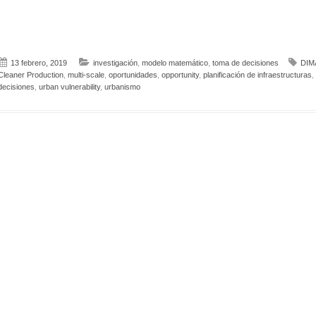
13 febrero, 2019
investigación
,
modelo matemático
,
toma de decisiones
DIM
Cleaner Production
,
multi-scale
,
oportunidades
,
opportunity
,
planificación de infraestructuras
,
decisiones
,
urban vulnerability
,
urbanismo