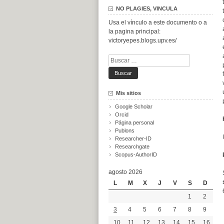
NO PLAGIES, VINCULA
Usa el vínculo a este documento o a
la pagina principal:
victoryepes.blogs.upv.es/
Buscar:
Mis sitios
Google Scholar
Orcid
Página personal
Publons
Researcher-ID
Researchgate
Scopus-AuthorID
agosto 2026
L
M
X
J
V
S
D
1
2
3
4
5
6
7
8
9
10
11
12
13
14
15
16