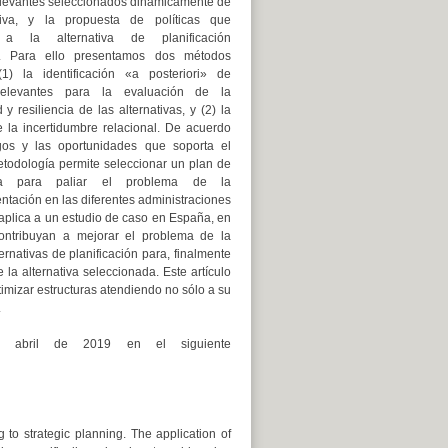
elevantes seleccionados dinámicamente de
tiva, y la propuesta de políticas que
a la alternativa de planificación
a. Para ello presentamos dos métodos
1) la identificación «a posteriori» de
relevantes para la evaluación de la
 y resiliencia de las alternativas, y (2) la
 la incertidumbre relacional. De acuerdo
gos y las oportunidades que soporta el
etodología permite seleccionar un plan de
tura para paliar el problema de la
ntación en las diferentes administraciones
 aplica a un estudio de caso en España, en
ontribuyan a mejorar el problema de la
rnativas de planificación para, finalmente
a alternativa seleccionada. Este artículo
imizar estructuras atendiendo no sólo a su
.
e abril de 2019 en el siguiente
 to strategic planning. The application of