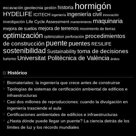
hormigón
historia
excavación
geotecnia
gestión
HYDELIFE
ingeniería civil
ICITECH
ingeniería
innovación
maquinaria
Life Cycle Assessment
investigación
mantenimiento
mejora de suelos
mejora de terrenos
movimiento de tierras
optimización
procedimientos
optimization
perforación
puente
puentes
de construcción
RESILIFE
sostenibilidad
toma de decisiones
Sustainability
Universitat Politècnica de València
turismo
áridos
Histórico
Biomateriales: la ingeniería que crece antes de construirse
Tipologías de sistemas de certificación ambiental de edificios e
infraestructuras
Casi dos millones de reproducciones: cuando la divulgación en
ingeniería trasciende el aula
Certificaciones ambientales de edificios e infraestructuras
¿Hasta dónde puede llegar un puente? La ciencia detrás de los
límites de luz y los récords mundiales