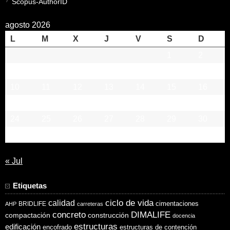
Scopus-AuthorID
agosto 2026
L
M
X
J
V
S
D
1
2
3
4
5
6
7
8
9
10
11
12
13
14
15
16
17
18
19
20
21
22
23
24
25
26
27
28
29
30
31
« Jul
Etiquetas
ciclo de vida
calidad
cimentaciones
BRIDLIFE
AHP
carreteras
concreto
DIMALIFE
compactación
construcción
docencia
estructuras
edificación
encofrado
estructuras de contención