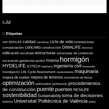
24
25
26
27
28
29
30
31
« Jul
Etiquetas
ciclo de vida
calidad
cimentaciones
BRIDLIFE
AHP
carreteras
concreto
DIMALIFE
compactación
construcción
docencia
estructuras
edificación
encofrado
estructuras de contención
hormigón
historia
excavación
geotecnia
gestión
HYDELIFE
ingeniería civil
ICITECH
ingeniería
innovación
maquinaria
Life Cycle Assessment
investigación
mantenimiento
mejora de suelos
mejora de terrenos
movimiento de tierras
optimización
procedimientos
optimization
perforación
puente
puentes
de construcción
RESILIFE
sostenibilidad
toma de decisiones
Sustainability
Universitat Politècnica de València
turismo
áridos