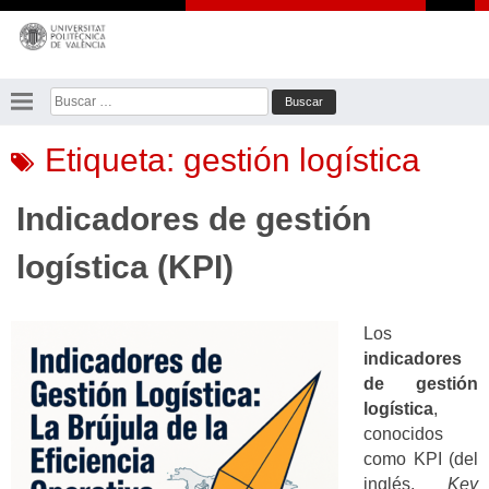
Saltar
al
contenido
Buscar:
Etiqueta:
gestión logística
Indicadores de gestión
logística (KPI)
Los
indicadores
de gestión
logística
,
conocidos
como KPI (del
inglés,
Key