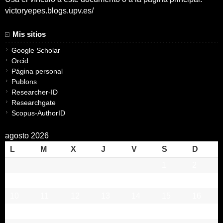
victoryepes.blogs.upv.es/
Mis sitios
Google Scholar
Orcid
Página personal
Publons
Researcher-ID
Researchgate
Scopus-AuthorID
agosto 2026
L
M
X
J
V
S
D
1
2
3
4
5
6
7
8
9
10
11
12
13
14
15
16
17
18
19
20
21
22
23