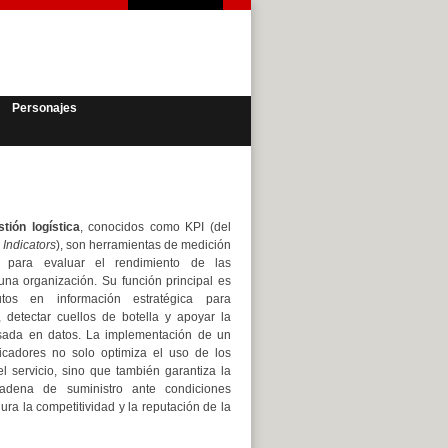
Personajes
tión logística
, conocidos como KPI (del
Indicators
), son herramientas de medición
es para evaluar el rendimiento de las
na organización. Su función principal es
utos en información estratégica para
a, detectar cuellos de botella y apoyar la
sada en datos. La implementación de un
icadores no solo optimiza el uso de los
el servicio, sino que también garantiza la
cadena de suministro ante condiciones
ra la competitividad y la reputación de la