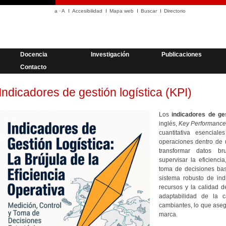
a
·
A
Accesibilidad
Mapa web
Buscar
Directorio
Docencia
Investigación
Publicaciones
Contacto
Indicadores de gestión logística (KPI)
Los
indicadores de ges
inglés,
Key Performance 
cuantitativa esencial
operaciones dentro de u
transformar datos br
supervisar la eficienci
toma de decisiones ba
sistema robusto de ind
recursos y la calidad d
adaptabilidad de la 
cambiantes, lo que asegu
marca.