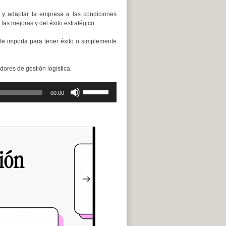
a y adaptar la empresa a las condiciones
as mejoras y del éxito estratégico.
nte importa para tener éxito o simplemente
ores de gestión logística.
Utiliza
00:00
las
teclas
de
flecha
arriba/abajo
para
aumentar
o
disminuir
el
volumen.