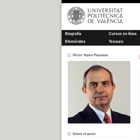
Saltar
al
contenido
Biografía
Cursos en línea
Efemérides
Tesauro
Víctor Yepes Piqueras
Sobre el autor