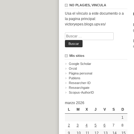
NO PLAGIES, VINCULA
Usa el vínculo a este documento o a
la pagina principal:
victoryepes.blogs.upv.es/
Buscar:
Mis sitios
Google Scholar
Orcid
Página personal
Publons
Researcher-ID
Researchgate
Scopus-AuthorID
marzo 2026
L
M
X
J
V
S
D
1
2
3
4
5
6
7
8
9
10
11
12
13
14
15