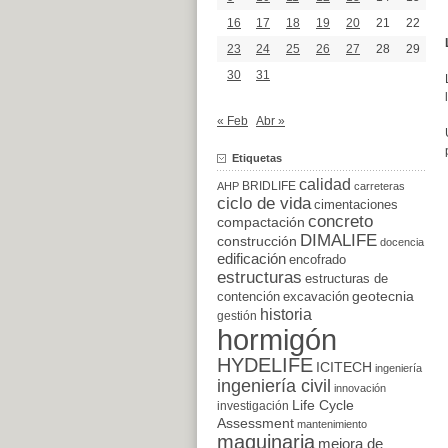
16
17
18
19
20
21
22
23
24
25
26
27
28
29
30
31
« Feb
Abr »
Etiquetas
calidad
BRIDLIFE
AHP
carreteras
ciclo de vida
cimentaciones
concreto
compactación
DIMALIFE
construcción
docencia
edificación
encofrado
estructuras
estructuras de
excavación
geotecnia
contención
historia
gestión
hormigón
HYDELIFE
ICITECH
ingeniería
ingeniería civil
innovación
Life Cycle
investigación
Assessment
mantenimiento
maquinaria
mejora de