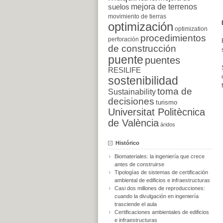
suelos
mejora de terrenos
movimiento de tierras
optimización
optimization
procedimientos
perforación
de construcción
puente
puentes
RESILIFE
sostenibilidad
toma de
Sustainability
decisiones
turismo
Universitat Politècnica
de València
áridos
Histórico
Biomateriales: la ingeniería que crece
antes de construirse
Tipologías de sistemas de certificación
ambiental de edificios e infraestructuras
Casi dos millones de reproducciones:
cuando la divulgación en ingeniería
trasciende el aula
Certificaciones ambientales de edificios
e infraestructuras