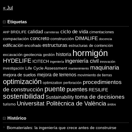
« Jul
Etiquetas
ciclo de vida
calidad
cimentaciones
BRIDLIFE
AHP
carreteras
concreto
DIMALIFE
compactación
construcción
docencia
estructuras
edificación
encofrado
estructuras de contención
hormigón
historia
excavación
geotecnia
gestión
HYDELIFE
ingeniería civil
ICITECH
ingeniería
innovación
maquinaria
Life Cycle Assessment
investigación
mantenimiento
mejora de suelos
mejora de terrenos
movimiento de tierras
optimización
procedimientos
optimization
perforación
puente
puentes
de construcción
RESILIFE
sostenibilidad
toma de decisiones
Sustainability
Universitat Politècnica de València
turismo
áridos
Histórico
Biomateriales: la ingeniería que crece antes de construirse