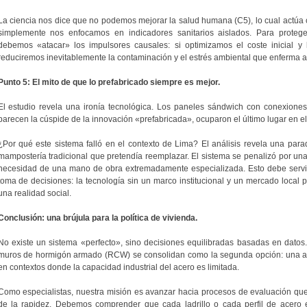
La ciencia nos dice que no podemos mejorar la salud humana (C5), lo cual actúa c
simplemente nos enfocamos en indicadores sanitarios aislados. Para protege
debemos «atacar» los impulsores causales: si optimizamos el coste inicial y 
reduciremos inevitablemente la contaminación y el estrés ambiental que enferma 
Punto 5: El mito de que lo prefabricado siempre es mejor.
El estudio revela una ironía tecnológica. Los paneles sándwich con conexione
parecen la cúspide de la innovación «prefabricada», ocuparon el último lugar en el
¿Por qué este sistema falló en el contexto de Lima? El análisis revela una par
mampostería tradicional que pretendía reemplazar. El sistema se penalizó por una
necesidad de una mano de obra extremadamente especializada. Esto debe servir
toma de decisiones: la tecnología sin un marco institucional y un mercado local 
una realidad social.
Conclusión: una brújula para la política de vivienda.
No existe un sistema «perfecto», sino decisiones equilibradas basadas en datos. 
muros de hormigón armado (RCW) se consolidan como la segunda opción: una alt
en contextos donde la capacidad industrial del acero es limitada.
Como especialistas, nuestra misión es avanzar hacia procesos de evaluación que 
de la rapidez. Debemos comprender que cada ladrillo o cada perfil de acero e