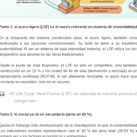
Punto 1: el acero ligero (LSF) es el nuevo referente en materia de sostenibilidad
En la búsqueda del sistema constructivo ideal, el acero ligero, también co
destronado a las opciones convencionales. Su éxito se debe a su equilibrio 
sostenibilidad. Al ser un sistema de baja intensidad material, el LSF utiliza los r
desperdicio que abunda en las obras tradicionales.
Desde el punto de vista financiero, el LSF no solo es competitivo, sino también 
construcción en un 15 % y los costes de fin de vida (demolición y reciclaje) e
mampostería confinada (RCF-M). Al ser altamente reciclable, el acero hace que el
convierta en escombro, sino en un recurso.
«El Life Cycle Steel Frame (LSF) ha obtenido la máxima puntuación
categorías».
Punto 2: lo social ya no es secundario (pesa un 40 %).
Quizás el hallazgo más revolucionario de la investigación es que la sostenibilid
Los indicadores sociales representaron casi el 40 % del peso total (38,93 %)
primera vez a los factores económicos y ambientales.