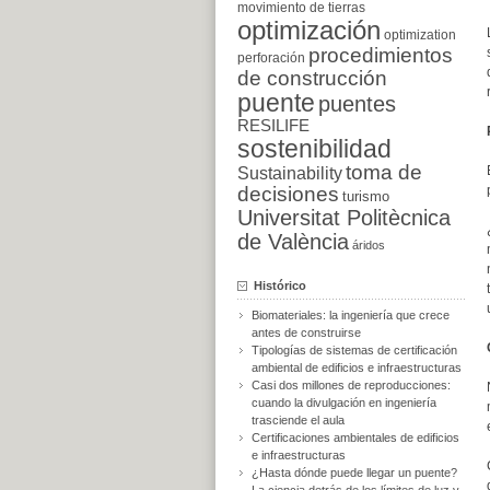
movimiento de tierras
optimización
optimization
procedimientos
perforación
de construcción
puente
puentes
RESILIFE
sostenibilidad
toma de
Sustainability
decisiones
turismo
Universitat Politècnica
de València
áridos
Histórico
Biomateriales: la ingeniería que crece
antes de construirse
Tipologías de sistemas de certificación
ambiental de edificios e infraestructuras
Casi dos millones de reproducciones:
cuando la divulgación en ingeniería
trasciende el aula
Certificaciones ambientales de edificios
e infraestructuras
¿Hasta dónde puede llegar un puente?
La ciencia detrás de los límites de luz y