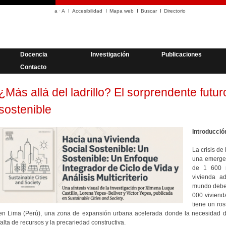
a
·
A
Accesibilidad
Mapa web
Buscar
Directorio
Docencia
Investigación
Publicaciones
Contacto
¿Más allá del ladrillo? El sorprendente futur
sostenible
Introducción
La crisis de
una emergen
de 1 600 
vivienda a
mundo debe e
000 viviend
tiene un ros
en Lima (Perú), una zona de expansión urbana acelerada donde la necesidad de
falta de recursos y la precariedad constructiva.