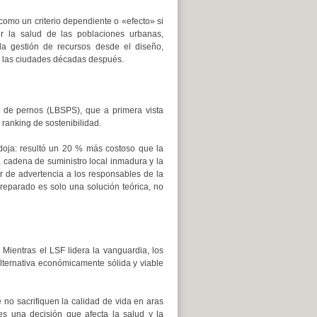
omo un criterio dependiente o «efecto» si
r la salud de las poblaciones urbanas,
la gestión de recursos desde el diseño,
a las ciudades décadas después.
s de pernos (LBSPS), que a primera vista
 ranking de sostenibilidad.
adoja: resultó un 20 % más costoso que la
 cadena de suministro local inmadura y la
 de advertencia a los responsables de la
preparado es solo una solución teórica, no
Mientras el LSF lidera la vanguardia, los
ernativa económicamente sólida y viable
no sacrifiquen la calidad de vida en aras
s una decisión que afecta la salud y la