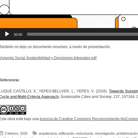
00:00
También os dejo un documento resumen, a modo de presentación.
Vivienda Social Sostenibilidad y Decisiones Integrales.pdf
Referencia:
LUQUE CASTILLO, X.; YEPES-BELLVER, L.; YEPES, V. (2026).
Towards Sustain
Cycle and Multi-Criteria Approach
.
Sustainable Cities and Society
, 137, 107164. 
Esta obra está bajo una
licencia de Creative Commons Reconocimiento-NoComerci
2 febrero, 2026
arquitectura
,
edificación
,
estructuras
,
investigación
,
prefabricación