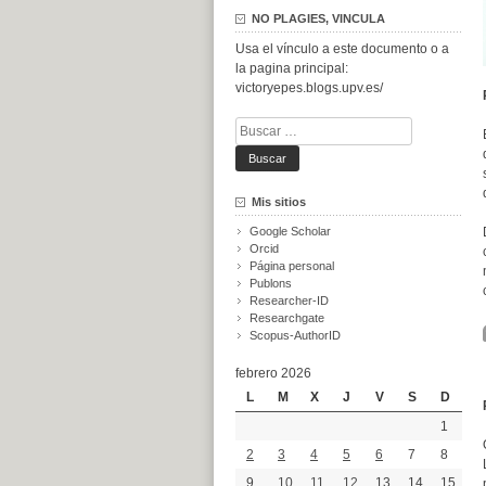
NO PLAGIES, VINCULA
Usa el vínculo a este documento o a
la pagina principal:
victoryepes.blogs.upv.es/
Buscar:
Mis sitios
Google Scholar
Orcid
Página personal
Publons
Researcher-ID
Researchgate
Scopus-AuthorID
febrero 2026
L
M
X
J
V
S
D
1
2
3
4
5
6
7
8
9
10
11
12
13
14
15