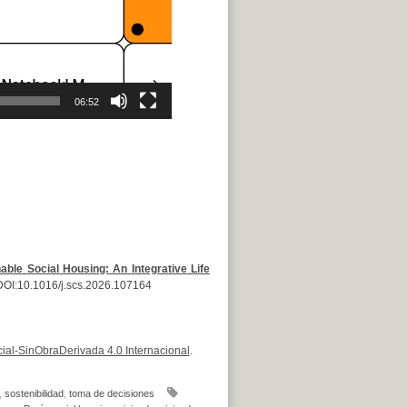
06:52
able Social Housing: An Integrative Life
DOI:10.1016/j.scs.2026.107164
al-SinObraDerivada 4.0 Internacional
.
,
sostenibilidad
,
toma de decisiones