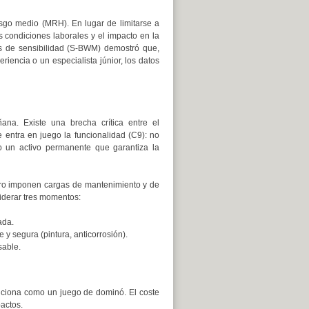
esgo medio (MRH). En lugar de limitarse a
as condiciones laborales y el impacto en la
is de sensibilidad (S-BWM) demostró que,
iencia o un especialista júnior, los datos
na. Existe una brecha crítica entre el
 entra en juego la funcionalidad (C9): no
o un activo permanente que garantiza la
ro imponen cargas de mantenimiento y de
iderar tres momentos:
ada.
 y segura (pintura, anticorrosión).
sable.
nciona como un juego de dominó. El coste
pactos.