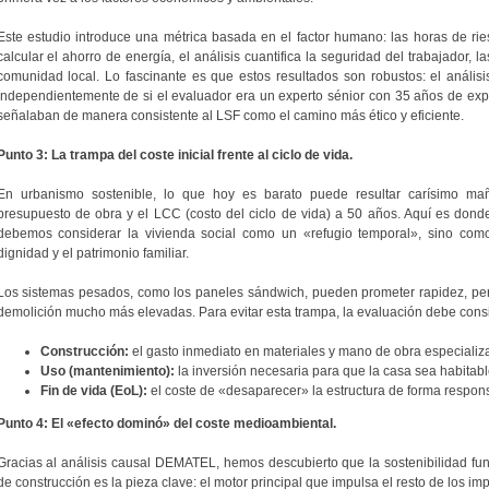
Este estudio introduce una métrica basada en el factor humano: las horas de ri
calcular el ahorro de energía, el análisis cuantifica la seguridad del trabajador, l
comunidad local. Lo fascinante es que estos resultados son robustos: el anális
independientemente de si el evaluador era un experto sénior con 35 años de exper
señalaban de manera consistente al LSF como el camino más ético y eficiente.
Punto 3: La trampa del coste inicial frente al ciclo de vida.
En urbanismo sostenible, lo que hoy es barato puede resultar carísimo maña
presupuesto de obra y el LCC (costo del ciclo de vida) a 50 años. Aquí es donde
debemos considerar la vivienda social como un «refugio temporal», sino com
dignidad y el patrimonio familiar.
Los sistemas pesados, como los paneles sándwich, pueden prometer rapidez, pe
demolición mucho más elevadas. Para evitar esta trampa, la evaluación debe cons
Construcción:
el gasto inmediato en materiales y mano de obra especializ
Uso (mantenimiento):
la inversión necesaria para que la casa sea habitable
Fin de vida (EoL):
el coste de «desaparecer» la estructura de forma respon
Punto 4: El «efecto dominó» del coste medioambiental.
Gracias al análisis causal DEMATEL, hemos descubierto que la sostenibilidad fu
de construcción es la pieza clave: el motor principal que impulsa el resto de los im