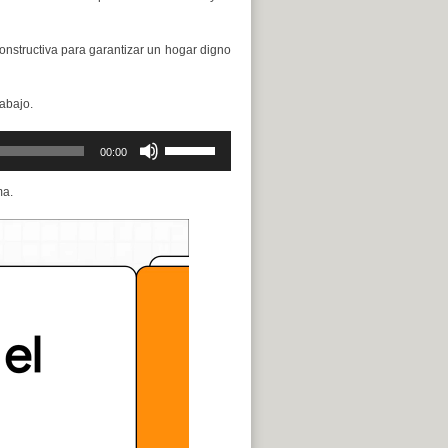
constructiva para garantizar un hogar digno
abajo.
Utiliza
00:00
las
teclas
ma.
de
flecha
arriba/abajo
para
aumentar
o
disminuir
el
volumen.