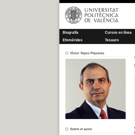
Saltar
al
contenido
Biografía
Cursos en línea
Efemérides
Tesauro
Víctor Yepes Piqueras
Sobre el autor