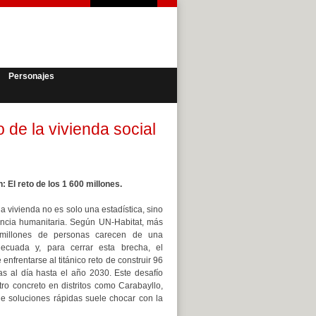
Personajes
o de la vivienda social
: El reto de los 1 600 millones.
 la vivienda no es solo una estadística, sino
cia humanitaria. Según UN-Habitat, más
millones de personas carecen de una
decuada y, para cerrar esta brecha, el
nfrentarse al titánico reto de construir 96
as al día hasta el año 2030. Este desafío
tro concreto en distritos como Carabayllo,
 soluciones rápidas suele chocar con la