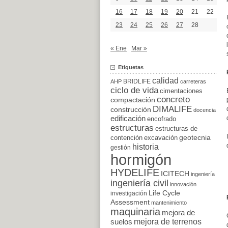
16
17
18
19
20
21
22
23
24
25
26
27
28
« Ene
Mar »
Etiquetas
calidad
BRIDLIFE
AHP
carreteras
ciclo de vida
cimentaciones
concreto
compactación
DIMALIFE
construcción
docencia
edificación
encofrado
estructuras
estructuras de
excavación
geotecnia
contención
historia
gestión
hormigón
HYDELIFE
ICITECH
ingeniería
ingeniería civil
innovación
Life Cycle
investigación
Assessment
mantenimiento
maquinaria
mejora de
suelos
mejora de terrenos