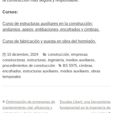
la construcción más segura y responsable.
Cursos:
Curso de estructuras auxiliares en la construcción:
andamios, apeos, entibaciones, encofrados y cimbras.
Curso de fabricación y puesta en obra del hormigón.
10 diciembre, 2024
construcción
,
empresas
constructoras
,
estructuras
,
ingeniería
,
medios auxiliares
,
procedimientos de construcción
BS 5975
,
cimbras
,
encofrados
,
estructuras auxiliares
,
medios auxiliares
,
obras
temporales
Navegación
Optimización de programas de
Escalas Likert: una herramienta
mantenimiento vial: eficiencia y
fundamental en la ingeniería de
de