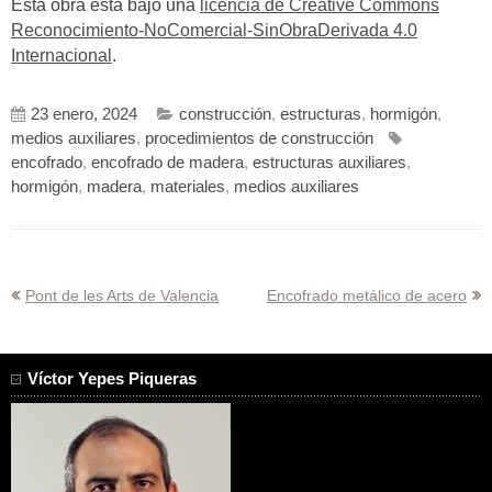
Esta obra está bajo una
licencia de Creative Commons
Reconocimiento-NoComercial-SinObraDerivada 4.0
Internacional
.
23 enero, 2024
construcción
,
estructuras
,
hormigón
,
medios auxiliares
,
procedimientos de construcción
encofrado
,
encofrado de madera
,
estructuras auxiliares
,
hormigón
,
madera
,
materiales
,
medios auxiliares
Navegación
Pont de les Arts de Valencia
Encofrado metálico de acero
de
entradas
Víctor Yepes Piqueras