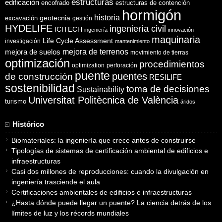
estructuras
edificación
encofrado
estructuras de contención
hormigón
historia
excavación
geotecnia
gestión
HYDELIFE
ingeniería civil
ICITECH
ingeniería
innovación
maquinaria
Life Cycle Assessment
investigación
mantenimiento
mejora de suelos
mejora de terrenos
movimiento de tierras
optimización
procedimientos
optimization
perforación
puente
puentes
de construcción
RESILIFE
sostenibilidad
toma de decisiones
Sustainability
Universitat Politècnica de València
turismo
áridos
Histórico
Biomateriales: la ingeniería que crece antes de construirse
Tipologías de sistemas de certificación ambiental de edificios e
infraestructuras
Casi dos millones de reproducciones: cuando la divulgación en
ingeniería trasciende el aula
Certificaciones ambientales de edificios e infraestructuras
¿Hasta dónde puede llegar un puente? La ciencia detrás de los
límites de luz y los récords mundiales