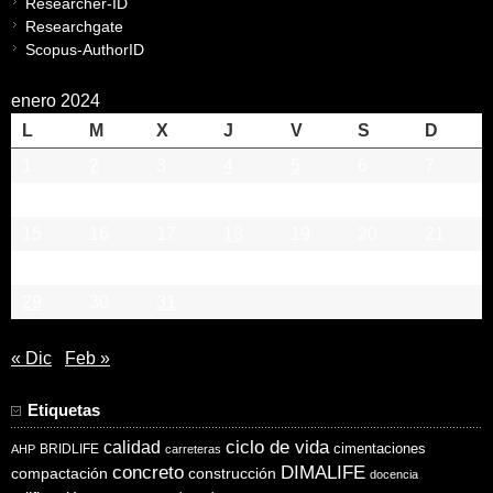
Researcher-ID
Researchgate
Scopus-AuthorID
enero 2024
L
M
X
J
V
S
D
1
2
3
4
5
6
7
8
9
10
11
12
13
14
15
16
17
18
19
20
21
22
23
24
25
26
27
28
29
30
31
« Dic
Feb »
Etiquetas
ciclo de vida
calidad
cimentaciones
BRIDLIFE
AHP
carreteras
concreto
DIMALIFE
compactación
construcción
docencia