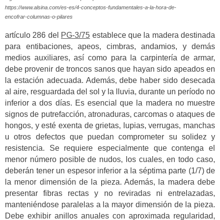
https://www.alsina.com/es-es/4-conceptos-fundamentales-a-la-hora-de-
encofrar-columnas-o-pilares
artículo 286 del
PG-3/75
establece que la madera destinada
para entibaciones, apeos, cimbras, andamios, y demás
medios auxiliares, así como para la carpintería de armar,
debe provenir de troncos sanos que hayan sido apeados en
la estación adecuada. Además, debe haber sido desecada
al aire, resguardada del sol y la lluvia, durante un período no
inferior a dos días. Es esencial que la madera no muestre
signos de putrefacción, atronaduras, carcomas o ataques de
hongos, y esté exenta de grietas, lupias, verrugas, manchas
u otros defectos que puedan comprometer su solidez y
resistencia. Se requiere especialmente que contenga el
menor número posible de nudos, los cuales, en todo caso,
deberán tener un espesor inferior a la séptima parte (1/7) de
la menor dimensión de la pieza. Además, la madera debe
presentar fibras rectas y no reviradas ni entrelazadas,
manteniéndose paralelas a la mayor dimensión de la pieza.
Debe exhibir anillos anuales con aproximada regularidad,