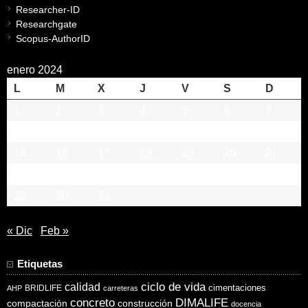
Researcher-ID
Researchgate
Scopus-AuthorID
enero 2024
L
M
X
J
V
S
D
1
2
3
4
5
6
7
8
9
10
11
12
13
14
15
16
17
18
19
20
21
22
23
24
25
26
27
28
29
30
31
« Dic
Feb »
Etiquetas
ciclo de vida
calidad
cimentaciones
BRIDLIFE
AHP
carreteras
concreto
DIMALIFE
compactación
construcción
docencia