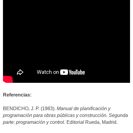
Referencias:
BENDICHO, J. P. (1983).
Manual de planificación y
programación para obras públicas y construcción. Segunda
parte: programación y control
. Editorial Rueda, Madrid.