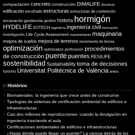
concreto
DIMALIFE
compactación
construcción
docencia
estructuras
edificación
encofrado
estructuras de contención
hormigón
historia
excavación
geotecnia
gestión
HYDELIFE
ingeniería civil
ICITECH
ingeniería
innovación
maquinaria
Life Cycle Assessment
investigación
mantenimiento
mejora de suelos
mejora de terrenos
movimiento de tierras
optimización
procedimientos
optimization
perforación
puente
puentes
de construcción
RESILIFE
sostenibilidad
toma de decisiones
Sustainability
Universitat Politècnica de València
turismo
áridos
Histórico
Biomateriales: la ingeniería que crece antes de construirse
Tipologías de sistemas de certificación ambiental de edificios e
infraestructuras
Casi dos millones de reproducciones: cuando la divulgación en
ingeniería trasciende el aula
Certificaciones ambientales de edificios e infraestructuras
¿Hasta dónde puede llegar un puente? La ciencia detrás de los