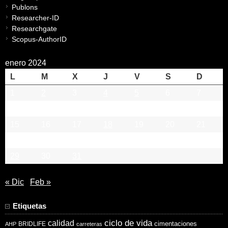
Publons
Researcher-ID
Researchgate
Scopus-AuthorID
enero 2024
L
M
X
J
V
S
D
1
2
3
4
5
6
7
8
9
10
11
12
13
14
15
16
17
18
19
20
21
22
23
24
25
26
27
28
29
30
31
« Dic
Feb »
Etiquetas
ciclo de vida
calidad
cimentaciones
BRIDLIFE
AHP
carreteras