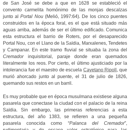
de San José se debe a que en 1628 se estableció el
convento carmelita homónimo de las monjas descalzas
junto al
Portal Nou
(Melió, 1997:64). De los cinco puentes
construidos en la época foral, es el que está situado más
aguas arriba, además de ser el último edificado. Comunica
esta estructura el barrio de Roters, por el desaparecido
Portal Nou, con el Llano de la Saïdia, Marxalenes, Tendetes
y Campanar. En este tramo fluvial se situaba la zona del
Cremador
inquisitorial, paraje donde eran quemados
literalmente los reos. Por cierto, el último ajusticiado por la
intolerancia fue el maestro de escuela
Cayetano Ripoll
, que
murió ahorcado junto al puente, el 31 de julio de 1826,
quemando sus restos en un barril.
Es muy probable que en época musulmana existiese alguna
pasarela que conectase la ciudad con el palacio de la reina
Saïdia. Sin embargo, las primeras referencias a esta
estructura, del año 1383, se refieren a una pequeña
pasarela conocida como “
Palanca del Cremador
”,
rudimentaria y de escaso valor estratégico para las