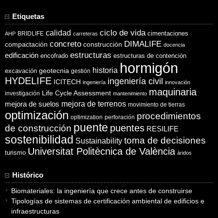
Etiquetas
ciclo de vida
calidad
cimentaciones
BRIDLIFE
AHP
carreteras
concreto
DIMALIFE
compactación
construcción
docencia
estructuras
edificación
encofrado
estructuras de contención
hormigón
historia
excavación
geotecnia
gestión
HYDELIFE
ingeniería civil
ICITECH
ingeniería
innovación
maquinaria
Life Cycle Assessment
investigación
mantenimiento
mejora de suelos
mejora de terrenos
movimiento de tierras
optimización
procedimientos
optimization
perforación
puente
puentes
de construcción
RESILIFE
sostenibilidad
toma de decisiones
Sustainability
Universitat Politècnica de València
turismo
áridos
Histórico
Biomateriales: la ingeniería que crece antes de construirse
Tipologías de sistemas de certificación ambiental de edificios e
infraestructuras