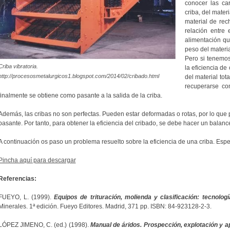
conocer las car
criba, del mater
material de rech
relación entre 
alimentación qu
peso del materia
Pero si tenemos
Criba vibratoria.
la eficiencia de 
http://procesosmetalurgicos1.blogspot.com/2014/02/cribado.html
del material tot
recuperarse co
finalmente se obtiene como pasante a la salida de la criba.
Además, las cribas no son perfectas. Pueden estar deformadas o rotas, por lo que 
pasante. Por tanto, para obtener la eficiencia del cribado, se debe hacer un balanc
A continuación os paso un problema resuelto sobre la eficiencia de una criba. Espe
Pincha aquí para descargar
Referencias:
FUEYO, L. (1999).
Equipos de trituración, molienda y clasificación: tecnologí
Minerales. 1ª edición. Fueyo Editores. Madrid, 371 pp. ISBN: 84-923128-2-3.
LÓPEZ JIMENO, C. (ed.) (1998).
Manual de áridos. Prospección, explotación y a