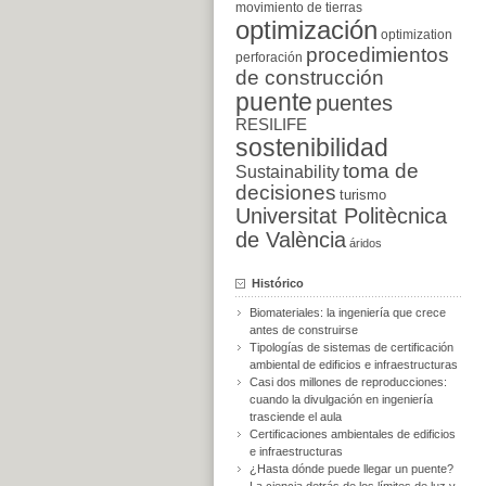
movimiento de tierras
optimización
optimization
procedimientos
perforación
de construcción
puente
puentes
RESILIFE
sostenibilidad
toma de
Sustainability
decisiones
turismo
Universitat Politècnica
de València
áridos
Histórico
Biomateriales: la ingeniería que crece
antes de construirse
Tipologías de sistemas de certificación
ambiental de edificios e infraestructuras
Casi dos millones de reproducciones:
cuando la divulgación en ingeniería
trasciende el aula
Certificaciones ambientales de edificios
e infraestructuras
¿Hasta dónde puede llegar un puente?
La ciencia detrás de los límites de luz y