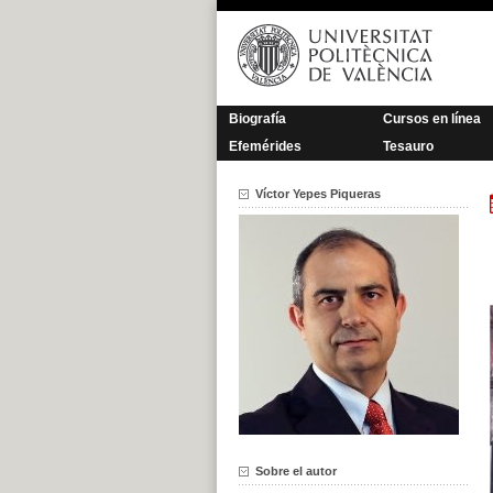
Saltar
al
contenido
Biografía
Cursos en línea
Efemérides
Tesauro
Víctor Yepes Piqueras
Sobre el autor