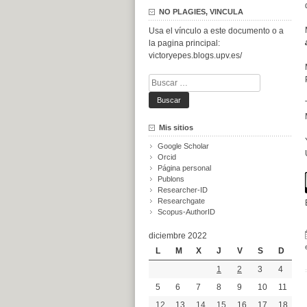
NO PLAGIES, VINCULA
Usa el vínculo a este documento o a
la pagina principal:
victoryepes.blogs.upv.es/
Buscar:
Mis sitios
Google Scholar
Orcid
Página personal
Publons
Researcher-ID
Researchgate
Scopus-AuthorID
diciembre 2022
L
M
X
J
V
S
D
1
2
3
4
5
6
7
8
9
10
11
12
13
14
15
16
17
18