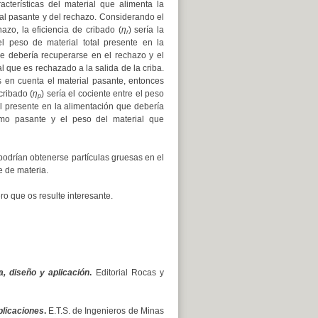
acterísticas del material que alimenta la
ial pasante y del rechazo. Considerando el
azo, la eficiencia de cribado (
η
) sería la
r
el peso de material total presente en la
e debería recuperarse en el rechazo y el
l que es rechazado a la salida de la criba.
 en cuenta el material pasante, entonces
cribado (
η
) sería el cociente entre el peso
p
al presente en la alimentación que debería
mo pasante y el peso del material que
podrían obtenerse partículas gruesas en el
e de materia.
ro que os resulte interesante.
a, diseño y aplicación
.
Editorial Rocas y
plicaciones
.
E.T.S. de Ingenieros de Minas