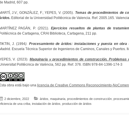
de Madrid, 607 pp.
MARTÍ, J.V.; GONZÁLEZ, F.; YEPES, V. (2005).
Temas de procedimientos de con
áridos.
Editorial de la Universidad Politécnica de Valencia. Ref. 2005.165. Valencia
MARTÍNEZ PAGÁN, P. (2021).
Ejercicios resueltos de plantas de tratamie
Politécnica de Cartagena, CRAI Biblioteca, Cartagena, 211 pp.
TIKTIN, J. (1994
).
Procesamiento de áridos: instalaciones y puesta en obra
Madrid. Escuela Técnica Superior de Ingenieros de Caminos, Canales y Puertos. M
YEPES, V. (2023).
Maquinaria y procedimientos de construcción. Problemas r
Universitat Politècnica de València, 562 pp. Ref. 376. ISBN 978-84-1396-174-3
Esta obra está bajo una
licencia de Creative Commons Reconocimiento-NoComerci
2 diciembre, 2022
áridos
,
maquinaria
,
procedimientos de construcción
,
procesamie
eficiencia de una criba
,
instalación de áridos
,
producción de áridos