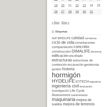
19
20
21
22
23
24
25
26
27
28
29
30
31
« Nov
Ene »
Etiquetas
calidad
BRIDLIFE
AHP
carreteras
ciclo de vida
cimentaciones
concreto
compactación
DIMALIFE
construcción
docencia
edificación
encofrado
estructuras
estructuras de
excavación
geotecnia
contención
historia
gestión
hormigón
HYDELIFE
ICITECH
ingeniería
ingeniería civil
innovación
Life Cycle
investigación
Assessment
mantenimiento
maquinaria
mejora de
suelos
mejora de terrenos