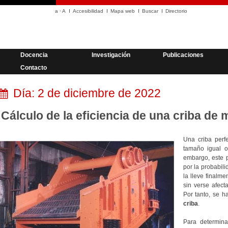
a
·
A
Accesibilidad
Mapa web
Buscar
Directorio
Docencia
Investigación
Publicaciones
Contacto
Día:
2 de diciembre de 2022
Cálculo de la eficiencia de una criba de 
Una criba perfe
tamaño igual o
embargo, este 
por la probabil
la lleve finalme
sin verse afecta
Por tanto, se h
criba
.
Para determina