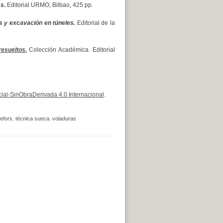
as
.
Editorial URMO, Bilbao, 425 pp.
s y excavación en túneles.
Editorial de la
esueltos.
Colección Académica. Editorial
al-SinObraDerivada 4.0 Internacional
.
efors
,
técnica sueca
,
voladuras