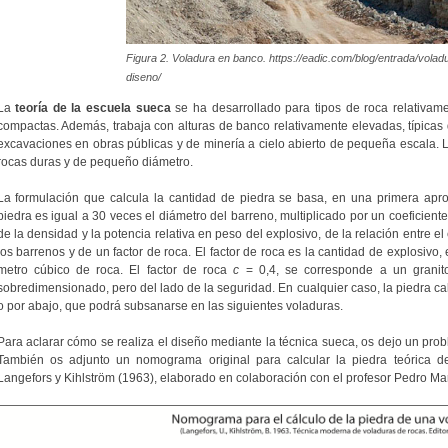
Figura 2. Voladura en banco. https://eadic.com/blog/entrada/vola
diseno/
La
teoría de la escuela sueca
se ha desarrollado para tipos de roca relativam
compactas. Además, trabaja con alturas de banco relativamente elevadas, típicas 
excavaciones en obras públicas y de minería a cielo abierto de pequeña escala. L
rocas duras y de pequeño diámetro.
La formulación que calcula la cantidad de piedra se basa, en una primera apr
piedra es igual a 30 veces el diámetro del barreno, multiplicado por un coeficient
de la densidad y la potencia relativa en peso del explosivo, de la relación entre el
los barrenos y de un factor de roca. El factor de roca es la cantidad de explosivo
metro cúbico de roca. El factor de roca
c
= 0,4, se corresponde a un granito
sobredimensionado, pero del lado de la seguridad. En cualquier caso, la piedra cal
o por abajo, que podrá subsanarse en las siguientes voladuras.
Para aclarar cómo se realiza el diseño mediante la técnica sueca, os dejo un pro
También os adjunto un nomograma original para calcular la piedra teórica d
Langefors y Kihlström (1963), elaborado en colaboración con el profesor Pedro Ma