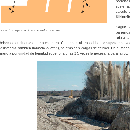
barrenos 
suele a
cálculo 
Kihlstr
Según e
Figura 1. Esquema de una voladura en banco.
barrenos
rotura c
deben determinarse en una voladura. Cuando la altura del banco supera dos vece
resistencia, también llamada
burden
), se emplean cargas selectivas. En el fond
energía por unidad de longitud superior a unas 2,5 veces la necesaria para la rotu