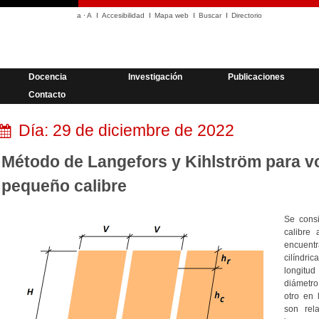
a
·
A
Accesibilidad
Mapa web
Buscar
Directorio
Docencia
Investigación
Publicaciones
Contacto
Día:
29 de diciembre de 2022
Método de Langefors y Kihlström para v
pequeño calibre
Se cons
calibre
encuent
cilíndr
longitu
diámetro
otro en 
son rel