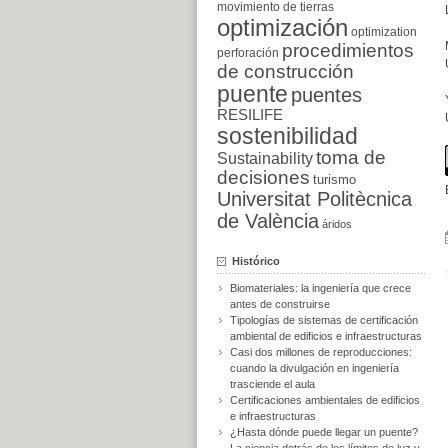
movimiento de tierras
optimización
optimization
procedimientos
perforación
de construcción
puente
puentes
RESILIFE
sostenibilidad
toma de
Sustainability
decisiones
turismo
Universitat Politècnica
de València
áridos
Histórico
Biomateriales: la ingeniería que crece
antes de construirse
Tipologías de sistemas de certificación
ambiental de edificios e infraestructuras
Casi dos millones de reproducciones:
cuando la divulgación en ingeniería
trasciende el aula
Certificaciones ambientales de edificios
e infraestructuras
¿Hasta dónde puede llegar un puente?
La ciencia detrás de los límites de luz y