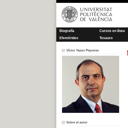
Saltar
al
contenido
Biografía
Cursos en línea
Efemérides
Tesauro
Víctor Yepes Piqueras
Sobre el autor