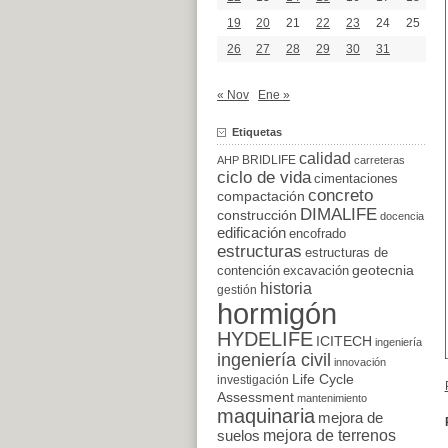
19
20
21
22
23
24
25
26
27
28
29
30
31
« Nov
Ene »
Etiquetas
calidad
BRIDLIFE
AHP
carreteras
ciclo de vida
cimentaciones
concreto
compactación
DIMALIFE
construcción
docencia
edificación
encofrado
estructuras
estructuras de
excavación
geotecnia
contención
historia
gestión
hormigón
HYDELIFE
ICITECH
ingeniería
ingeniería civil
innovación
Life Cycle
investigación
Assessment
mantenimiento
maquinaria
mejora de
suelos
mejora de terrenos