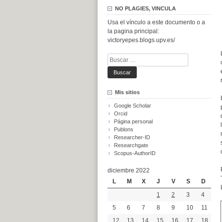
NO PLAGIES, VINCULA
Usa el vínculo a este documento o a
la pagina principal:
victoryepes.blogs.upv.es/
Buscar:
Mis sitios
Google Scholar
Orcid
Página personal
Publons
Researcher-ID
Researchgate
Scopus-AuthorID
diciembre 2022
L
M
X
J
V
S
D
1
2
3
4
5
6
7
8
9
10
11
12
13
14
15
16
17
18