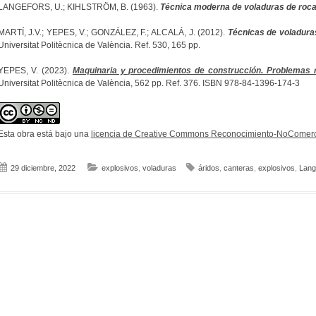
LANGEFORS, U.; KIHLSTRÖM, B. (1963).
Técnica moderna de voladuras de roc
MARTÍ, J.V.; YEPES, V.; GONZÁLEZ, F.; ALCALÁ, J. (2012).
Técnicas de voladura
Universitat Politècnica de València. Ref. 530, 165 pp.
YEPES, V. (2023).
Maquinaria y procedimientos de construcción. Problemas r
Universitat Politècnica de València, 562 pp. Ref. 376. ISBN 978-84-1396-174-3
Esta obra está bajo una
licencia de Creative Commons Reconocimiento-NoComerci
29 diciembre, 2022
explosivos
,
voladuras
áridos
,
canteras
,
explosivos
,
Lang