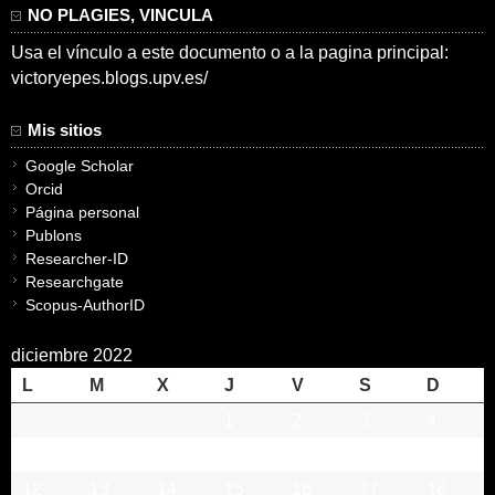
NO PLAGIES, VINCULA
Usa el vínculo a este documento o a la pagina principal:
victoryepes.blogs.upv.es/
Mis sitios
Google Scholar
Orcid
Página personal
Publons
Researcher-ID
Researchgate
Scopus-AuthorID
diciembre 2022
L
M
X
J
V
S
D
1
2
3
4
5
6
7
8
9
10
11
12
13
14
15
16
17
18