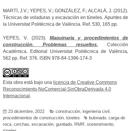
MARTÍ, J.V.; YEPES, V.; GONZÁLEZ, F.; ALCALÁ, J. (2012).
Técnicas de voladuras y excavación en túneles. Apuntes de
la Universitat Politècnica de València. Ref. 530, 165 pp.
YEPES, V. (2023).
Maquinaria y procedimientos de
construcción. Problemas resueltos.
Colección
Académica. Editorial Universitat Politècnica de València,
562 pp. Ref. 376. ISBN 978-84-1396-174-3
Esta obra está bajo una
licencia de Creative Commons
Reconocimiento-NoComercial-SinObraDerivada 4.0
Internacional
.
23 diciembre, 2022
construcción
,
ingeniería civil
,
procedimientos de construcción
,
túneles
bulonado
,
carga de
roca
,
cerchas
,
excavación
,
gunitado
,
RMR
,
sostenimiento
,
túneles