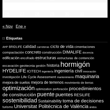
19
20
21
22
23
24
25
26
27
28
29
30
31
« Nov
Ene »
Etiquetas
ciclo de vida
calidad
cimentaciones
BRIDLIFE
AHP
carreteras
concreto
DIMALIFE
compactación
construcción
docencia
estructuras
edificación
encofrado
estructuras de contención
hormigón
historia
excavación
geotecnia
gestión
HYDELIFE
ingeniería civil
ICITECH
ingeniería
innovación
maquinaria
Life Cycle Assessment
investigación
mantenimiento
mejora de suelos
mejora de terrenos
movimiento de tierras
optimización
procedimientos
optimization
perforación
puente
puentes
de construcción
RESILIFE
sostenibilidad
toma de decisiones
Sustainability
Universitat Politècnica de València
turismo
áridos