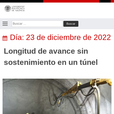
Saltar
al
contenido
Buscar:
Día:
23 de diciembre de 2022
Longitud de avance sin
sostenimiento en un túnel