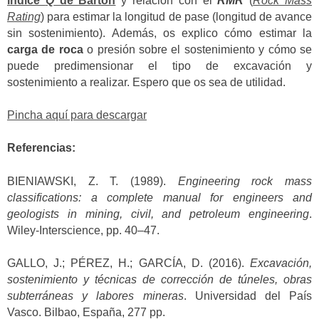
índice
Q
de Barton
y relación con el
RMR
(
Rock Mass
Rating
) para estimar la longitud de pase (longitud de avance
sin sostenimiento). Además, os explico cómo estimar la
carga de roca
o presión sobre el sostenimiento y cómo se
puede predimensionar el tipo de excavación y
sostenimiento a realizar. Espero que os sea de utilidad.
Pincha aquí para descargar
Referencias:
BIENIAWSKI, Z. T. (1989).
Engineering rock mass
classifications: a complete manual for engineers and
geologists in mining, civil, and petroleum engineering
.
Wiley-Interscience, pp. 40–47.
GALLO, J.; PÉREZ, H.; GARCÍA, D. (2016).
Excavación,
sostenimiento y técnicas de corrección de túneles, obras
subterráneas y labores mineras
. Universidad del País
Vasco. Bilbao, España, 277 pp.